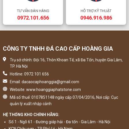
TƯ VẤN BÁN HÀNG
HỖ TRỢ KỸ THUẬT
0972.101.656
0946.916.986
CÔNG TY TNHH ĐÁ CAO CẤP HOÀNG GIA
Trụ sở chính: Đội 16, Thôn Khoan Tế, xã Đa Tốn, huyện Gia Lâm,
TP. Hà Nội
Hotline: 0972 101 656
Email: dacaocaphoanggia@gmail.com
Website: www.hoanggiaphatstone.com
Mã số thuế: 0107851148 ngày cấp 07/04/2016, Nơi cấp: Cục
quản lý xuất nhập cảnh
HỆ THỐNG KHO CHÍNH HÃNG:
Số 1 - Ngõ 61 - Đường giáp hải - Đa tốn - Gia Lâm - Hà Nội
KCN Châu sơn - TP Phủ Lý - Hà Nam