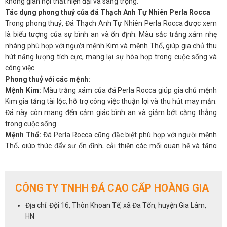
không gian nội thất hiện đại và sang trọng.
Tác dụng phong thuỷ của đá Thạch Anh Tự Nhiên Perla Rocca
Trong phong thuỷ, Đá Thạch Anh Tự Nhiên Perla Rocca được xem
là biểu tượng của sự bình an và ổn định. Màu sắc trắng xám nhẹ
nhàng phù hợp với người mệnh Kim và mệnh Thổ, giúp gia chủ thu
hút năng lượng tích cực, mang lại sự hòa hợp trong cuộc sống và
công việc.
Phong thuỷ với các mệnh:
Mệnh Kim:
Màu trắng xám của đá Perla Rocca giúp gia chủ mệnh
Kim gia tăng tài lộc, hỗ trợ công việc thuận lợi và thu hút may mắn.
Đá này còn mang đến cảm giác bình an và giảm bớt căng thẳng
trong cuộc sống.
Mệnh Thổ:
Đá Perla Rocca cũng đặc biệt phù hợp với người mệnh
Thổ, giúp thúc đẩy sự ổn định, cải thiện các mối quan hệ và tăng
cường sức khỏe.
Vẻ đẹp của đá Thạch Anh Tự Nhiên Perla Rocca trong trang trí
nội thất
CÔNG TY TNHH ĐÁ CAO CẤP HOÀNG GIA
Đá Thạch Anh Perla Rocca không chỉ mang giá trị phong thuỷ mà
còn là một món đồ trang trí sang trọng cho mọi không gian. Màu
Địa chỉ: Đội 16, Thôn Khoan Tế, xã Đa Tốn, huyện Gia Lâm,
sắc nhẹ nhàng và các vân đá tinh tế dễ dàng hòa quyện với các loại
HN
nội thất khác nhau, từ cổ điển đến hiện đại. Đặc biệt, đá này rất phù