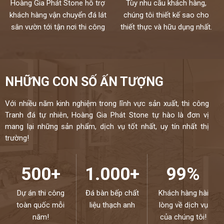
Hoàng Gia Phát Stone hỗ trợ
Tùy nhu cầu khách hàng,
khách hàng vận chuyển đá lát
chúng tôi thiết kế sao cho
sân vườn tới tận nơi thi công
thiết thực và hữu dụng nhất.
NHỮNG CON SỐ ẤN TƯỢNG
Với nhiều năm kinh nghiệm trong lĩnh vực sản xuất, thi công
Tranh đá tự nhiên, Hoàng Gia Phát Stone tự hào là đơn vị
mang lại những sản phẩm, dịch vụ tốt nhất, uy tín nhất thị
trường!
500+
1.000+
99%
Dự án thi công
Đá bàn bếp chất
Khách hàng hài
toàn quốc mỗi
liệu thạch anh
lòng về dịch vụ
năm!
của chúng tôi!