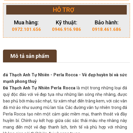
HỖ TRỢ
Mua hàng:
Kỹ thuật:
Bảo hành:
0972.101.656
0946.916.986
0918.461.686
Mô tả sản phẩm
đá Thạch Anh Tự Nhiên - Perla Rocca - Vẻ đẹp huyền bí và sức
mạnh phong thuỷ
Đá Thạch Anh Tự Nhiên Perla Rocca
là một trong những loại đá
quý độc đáo với vẻ đẹp tựa như những làn sóng nhẹ nhàng, được
bao phủ bởi màu sắc nhạt, từ xám nhạt đến trắng kem, với các vân
đá mờ ảo như sương mù lan tỏa. Các đường vân tự nhiên trong đá
Perla Rocca tạo nên một cảm giác mềm mại, thanh thoát và đầy
huyền bí. Chính sự kết hợp giữa các sắc thái màu nhẹ nhàng này
mang đến một vẻ đẹp thanh lịch, tinh tế và phù hợp với những