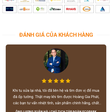
ĐÁNH GIÁ CỦA KHÁCH HÀNG
Khi tu sửa lại nhà, tôi đã liên hệ và tìm đơn vị để mua
đá ốp tường. Thật may khi tìm được Hoàng Gia Phát,
các bạn tư vấn nhiệt tình, sản phẩm chính hãng, chất
lượng tốt, giá hợp lý, hỗ trợ tận tình.
ÔNG LƯƠNG XUÂN HÀ
/
CHỦ TỊCH TẬP ĐOÀN ECOPARK