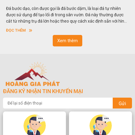
Đá bước dạo, còn được gọi là đá bước dặm, là loại đá tự nhiên
được sử dụng để tạo lối đi trong sân vườn. Đá này thường được
cắt từ những trụ đá lớn hoặc theo quy cách xác định sẵn với hình
vuông hoặc hình chữ nhật và có độ dày khác nhau.
ĐỌC THÊM
Xem thêm
ĐĂNG KÝ NHẬN TIN KHUYẾN MẠI
Gửi