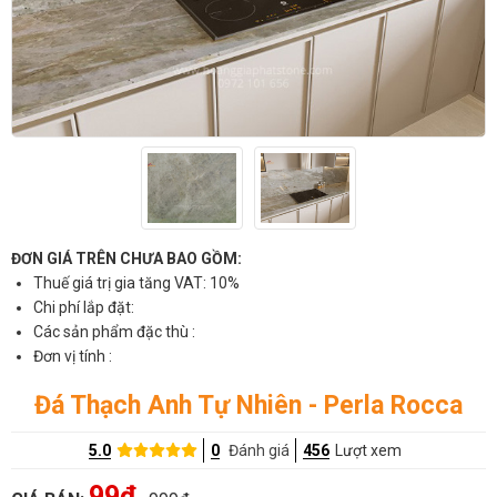
ĐƠN GIÁ TRÊN CHƯA BAO GỒM:
Thuế giá trị gia tăng VAT: 10%
Chi phí lắp đặt:
Các sản phẩm đặc thù :
Đơn vị tính :
Đá Thạch Anh Tự Nhiên - Perla Rocca
5.0
0
Đánh giá
456
Lượt xem
99đ