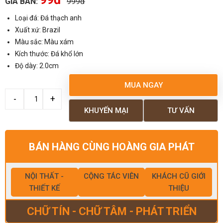
GIÁ BÁN:
999đ
Loại đá: Đá thạch anh
Xuất xứ: Brazil
Màu sắc: Màu xám
Kích thước: Đá khổ lớn
Độ dày: 2.0cm
MUA NGAY
KHUYẾN MẠI
TƯ VẤN
BÁN HÀNG CÙNG HOÀNG GIA PHÁT
NỘI THẤT -
CỘNG TÁC VIÊN
KHÁCH CŨ GIỚI
THIẾT KẾ
THIỆU
CHỮ TÍN - CHỮ TÂM - PHÁT TRIỂN