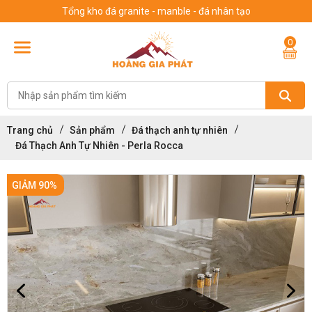
Tổng kho đá granite - manble - đá nhân tạo
0
Trang chủ
Sản phẩm
Đá thạch anh tự nhiên
Đá Thạch Anh Tự Nhiên - Perla Rocca
GIẢM 90%