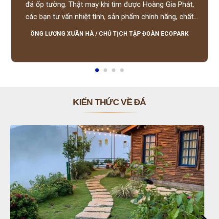
đá ốp tường. Thật may khi tìm được Hoàng Gia Phát,
các bạn tư vấn nhiệt tình, sản phẩm chính hãng, chất
lượng tốt, giá hợp lý, hỗ trợ tận tình.
ÔNG LƯƠNG XUÂN HÀ
/
CHỦ TỊCH TẬP ĐOÀN ECOPARK
KIẾN THỨC VỀ ĐÁ