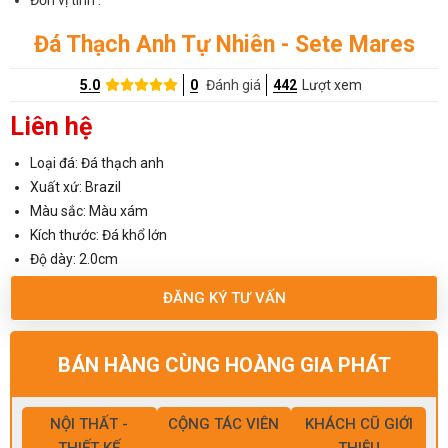
Đá Thạch Anh Tự Nhiên - Sete Mares
5.0
0
Đánh giá
442
Lượt xem
Liên hệ
Loại đá: Đá thạch anh
Xuất xứ: Brazil
Màu sắc: Màu xám
Kích thước: Đá khổ lớn
Độ dày: 2.0cm
ĐĂNG KÝ TƯ VẤN
BÁN HÀNG CÙNG HOÀNG GIA PHÁT
NỘI THẤT -
CỘNG TÁC VIÊN
KHÁCH CŨ GIỚI
THIẾT KẾ
THIỆU