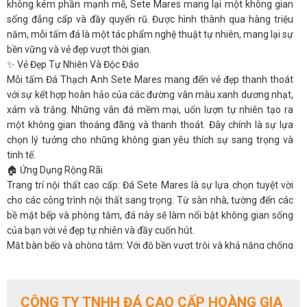
không kém phần mạnh mẽ, Sete Mares mang lại một không gian
sống đẳng cấp và đầy quyến rũ. Được hình thành qua hàng triệu
năm, mỗi tấm đá là một tác phẩm nghệ thuật tự nhiên, mang lại sự
bền vững và vẻ đẹp vượt thời gian.
✨ Vẻ Đẹp Tự Nhiên Và Độc Đáo
Mỗi tấm Đá Thạch Anh Sete Mares mang đến vẻ đẹp thanh thoát
với sự kết hợp hoàn hảo của các đường vân màu xanh dương nhạt,
xám và trắng. Những vân đá mềm mại, uốn lượn tự nhiên tạo ra
một không gian thoáng đãng và thanh thoát. Đây chính là sự lựa
chọn lý tưởng cho những không gian yêu thích sự sang trọng và
tinh tế.
🏠 Ứng Dụng Rộng Rãi
Trang trí nội thất cao cấp: Đá Sete Mares là sự lựa chọn tuyệt vời
cho các công trình nội thất sang trọng. Từ sàn nhà, tường đến các
bề mặt bếp và phòng tắm, đá này sẽ làm nổi bật không gian sống
của bạn với vẻ đẹp tự nhiên và đầy cuốn hút.
Mặt bàn bếp và phòng tắm: Với độ bền vượt trội và khả năng chống
thấm tuyệt vời, Sete Mares là lựa chọn lý tưởng cho các mặt bàn
bếp, bàn phòng tắm. Đặc biệt, đá này dễ dàng vệ sinh và bảo trì,
giúp không gian luôn sáng bóng và bền đẹp.
CÔNG TY TNHH ĐÁ CAO CẤP HOÀNG GIA
Trang trí ngoại thất: Không chỉ dành cho không gian nội thất, đá