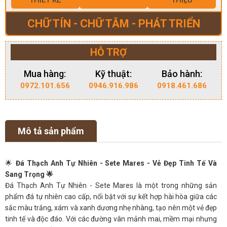
CHỮ TÍN - CHỮ TÂM - PHÁT TRIỂN
HỖ TRỢ
Mua hàng:
Kỹ thuật:
Bảo hành:
0972.101.656
0946.916.986
0918.461.686
Mô tả sản phẩm
🌟
Đá Thạch Anh Tự Nhiên - Sete Mares - Vẻ Đẹp Tinh Tế Và
Sang Trọng 🌟
Đá Thạch Anh Tự Nhiên - Sete Mares là một trong những sản
phẩm đá tự nhiên cao cấp, nổi bật với sự kết hợp hài hòa giữa các
sắc màu trắng, xám và xanh dương nhẹ nhàng, tạo nên một vẻ đẹp
tinh tế và độc đáo. Với các đường vân mảnh mai, mềm mại nhưng