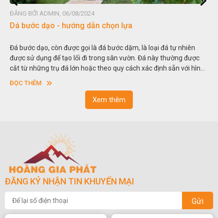
ĐĂNG BỞI ADMIN, 06/08/2024
Đá non bộ - cách lựa chọn non bộ đẹp
á tự nhiên
Hòn non bộ được biết đến là một nghệ thuật xây dựng, 
thường được
thu nhỏ, đưa mô hình những ngọn núi to lớn ngoài tự n
 sẵn với hình
trong các vườn cảnh. Hay nói một cách khác, người ta gọ
sơn”. Nghệ thuật hòn non bộ nhằm phục vụ cho mục đí
ĐỌC THÊM
ngoạn và phong thủy trong cuộc sống.
Xem thêm
ĐĂNG KÝ NHẬN TIN KHUYẾN MẠI
Gửi