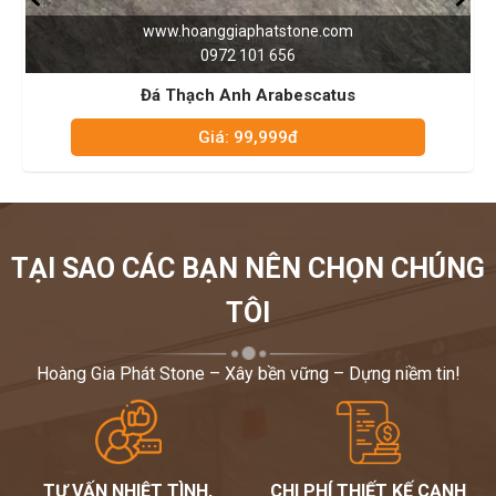
www.hoanggiaphatstone.com
0972 101 656
Đá Thạch Anh Red Plamingo
Giá: 99,999đ
TẠI SAO CÁC BẠN NÊN CHỌN CHÚNG
TÔI
Hoàng Gia Phát Stone – Xây bền vững – Dựng niềm tin!
TƯ VẤN NHIỆT TÌNH,
CHI PHÍ THIẾT KẾ CẠNH