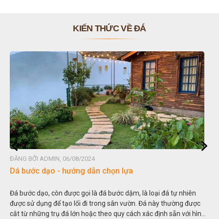
KIẾN THỨC VỀ ĐÁ
ĐĂNG BỞI ADMIN, 06/08/2024
Đá non bộ - cách lựa chọn non bộ đẹp
iên
Hòn non bộ được biết đến là một nghệ thuật xây dựng, sắp đặt
được
thu nhỏ, đưa mô hình những ngọn núi to lớn ngoài tự nhiên và
i hình
trong các vườn cảnh. Hay nói một cách khác, người ta gọi là “g