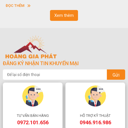
sơn”. Nghệ thuật hòn non bộ nhằm phục vụ cho mục đích thư
ĐỌC THÊM
ngoạn và phong thủy trong cuộc sống.
Xem thêm
ĐĂNG KÝ NHẬN TIN KHUYẾN MẠI
Gửi
TƯ VẤN BÁN HÀNG
HỖ TRỢ KỸ THUẬT
0972.101.656
0946.916.986