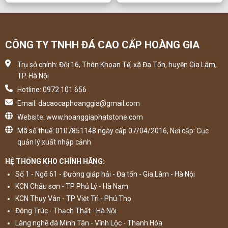
CÔNG TY TNHH ĐÁ CAO CẤP HOÀNG GIA
Trụ sở chính: Đội 16, Thôn Khoan Tế, xã Đa Tốn, huyện Gia Lâm,
TP. Hà Nội
Hotline: 0972 101 656
Email: dacaocaphoanggia@gmail.com
Website: www.hoanggiaphatstone.com
Mã số thuế: 0107851148 ngày cấp 07/04/2016, Nơi cấp: Cục
quản lý xuất nhập cảnh
HỆ THỐNG KHO CHÍNH HÃNG:
Số 1 - Ngõ 61 - Đường giáp hải - Đa tốn - Gia Lâm - Hà Nội
KCN Châu sơn - TP Phủ Lý - Hà Nam
KCN Thụy Vân - TP Việt Trì - Phú Thọ
Đông Trúc - Thạch Thất - Hà Nội
Làng nghề đá Minh Tân - Vĩnh Lộc - Thanh Hóa