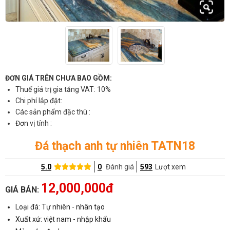
ĐƠN GIÁ TRÊN CHƯA BAO GỒM:
Thuế giá trị gia tăng VAT: 10%
Chi phí lắp đặt:
Các sản phẩm đặc thù :
Đơn vị tính :
Đá thạch anh tự nhiên TATN18
5.0
0
Đánh giá
593
Lượt xem
12,000,000đ
GIÁ BÁN:
Loại đá: Tự nhiên - nhân tạo
Xuất xứ: việt nam - nhập khẩu