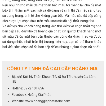
Nếu như những mẫu đá mặt bàn bếp màu tối mang lại cho bề mặt
bếp tính thẩm mỹ, sạch sẽ và dễ dàng vệ sinh thì đá màu sáng tạo
sự sang trọng, tinh tế cho không gian bếp. Và màu sắc đá bếp cũng
cần được lựa chọn dựa trên màu sắc các đồ nội thất trong nhà.
Và để tiện cho khách hàng trong việc tìm kiếm và chọn mẫu mặt đá
bàn bếp sau đây kho đá hoàng gia phát, xin gửi tới khách hàng một
số mẫu đá ốp mặt bàn bếp thuộc các dòng đá khác nhau và được
sử dụng nhiều nhất trên thị trường hiện nay, bạn có thể tham khảo
bài viết cách chọn đá ốp bàn bếp để có những sự lựa chọn tốt nhất.
I. Đá mặt bàn bếp hoa cương tự nhiên.
Mặt bàn bếp chất liệu đá hoa cương tự nhiên hay còn gọi là đá
CÔNG TY TNHH ĐÁ CAO CẤP HOÀNG GIA
granite. Đây là dòng đá có nguồn gốc tự nhiên được con người khai
thác sau đó trải qua quá trình cắt sẻ, đánh bóng bằng trang thiết bị
Địa chỉ: Đội 16, Thôn Khoan Tế, xã Đa Tốn, huyện Gia Lâm,
máy móc hiện đại mới tạo thành những tấm đá tự nhiên thành
HN
phẩm có độ bóng và thẩm mỹ cao để phục vụ trong xây dựng.
Hotline: 0972 101 656
Đá tự nhiên có rất nhiều màu khác nhau, và màu thường được sử
dụng nhiều nhất để làm đá mặt bàn bếp là đá có màu: xanh, đen,
Facebook:
Hoàng Gia Phát
nâu, vàng, đỏ, cụ thể là đá đen kim sa, đá đen ánh kim, đá xà cừ
Website:
www.hoanggiaphatstone.com
xanh, đá xà cừ trắng, đá nâu anh quốc, đá vàng da báo, đỏ rubi,…