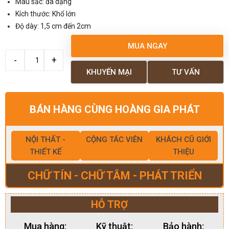
Màu sắc: đa dạng
Kích thước: Khổ lớn
Độ dày: 1,5 cm đến 2cm
MUA NGAY
KHUYẾN MẠI
TƯ VẤN
BÁN HÀNG CÙNG HOÀNG GIA PHÁT
NỘI THẤT -
CỘNG TÁC VIÊN
KHÁCH CŨ GIỚI
THIẾT KẾ
THIỆU
CHỮ TÍN - CHỮ TÂM - PHÁT TRIỂN
HỖ TRỢ
Mua hàng:
Kỹ thuật:
Bảo hành: