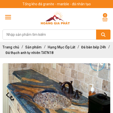
Tổng kho đá granite - manble - đá nhân tạo
0
Trang chủ
Sản phẩm
Hạng Mục Ốp Lát
Đá bàn bếp 24h
Đá thạch anh tự nhiên TATN18