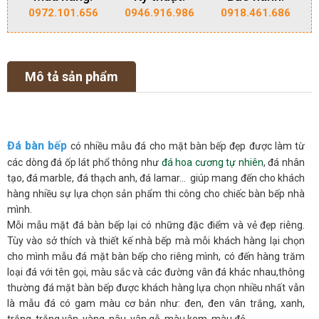
0972.101.656
0946.916.986
0918.461.686
Mô tả sản phẩm
Đá bàn bếp
có nhiều mẫu đá cho mặt bàn bếp đẹp được làm từ
các dòng đá ốp lát phổ thông như
đá hoa cương tự nhiên
, đá nhân
tạo, đá marble, đá thạch anh, đá lamar… giúp mang đến cho khách
hàng nhiều sự lựa chọn sản phẩm thi công cho chiếc bàn bếp nhà
mình.
Mỗi mẫu mặt đá bàn bếp lại có những đặc điểm và vẻ đẹp riêng.
Tùy vào sở thích và thiết kế nhà bếp mà mỗi khách hàng lại chọn
cho mình mẫu đá mặt bàn bếp cho riêng mình, có đến hàng trăm
loại đá với tên gọi, màu sắc và các đường vân đá khác nhau,thông
thường đá mặt bàn bếp được khách hàng lựa chọn nhiều nhất vẫn
là mẫu đá có gam màu cơ bản như: đen, đen vân trắng, xanh,
trắng, trắng vân, vàng, nâu, vân gỗ, màu kem, màu đỏ,…