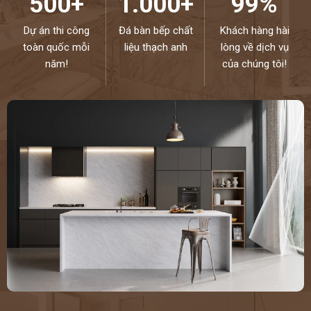
500+
1.000+
99%
Dự án thi công
Đá bàn bếp chất
Khách hàng hài
toàn quốc mỗi
liệu thạch anh
lòng về dịch vụ
năm!
của chúng tôi!