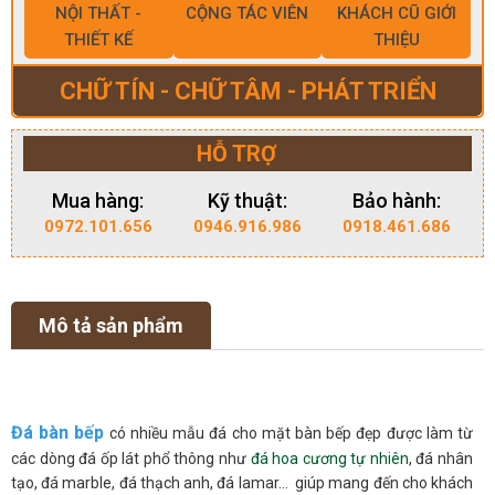
NỘI THẤT -
CỘNG TÁC VIÊN
KHÁCH CŨ GIỚI
THIẾT KẾ
THIỆU
CHỮ TÍN - CHỮ TÂM - PHÁT TRIỂN
HỖ TRỢ
Mua hàng:
Kỹ thuật:
Bảo hành:
0972.101.656
0946.916.986
0918.461.686
Mô tả sản phẩm
Đá bàn bếp
có nhiều mẫu đá cho mặt bàn bếp đẹp được làm từ
các dòng đá ốp lát phổ thông như
đá hoa cương tự nhiên
, đá nhân
tạo, đá marble, đá thạch anh, đá lamar… giúp mang đến cho khách