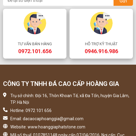
Gửi
TƯ VẤN BÁN HÀNG
HỖ TRỢ KỸ THUẬT
0972.101.656
0946.916.986
CÔNG TY TNHH ĐÁ CAO CẤP HOÀNG GIA
Trụ sở chính: Đội 16, Thôn Khoan Tế, xã Đa Tốn, huyện Gia Lâm,
TP. Hà Nội
Hotline: 0972 101 656
Email: dacaocaphoanggia@gmail.com
Website: www.hoanggiaphatstone.com
Mã số thuế: 0107851148 ngày cấp 07/04/2016, Nơi cấp: Cục