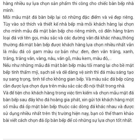
hàng nhiều sự lựa chọn sản phẩm thi công cho chiếc bàn bếp nhà
mình.
Mỗi mẫu mặt đá bàn bếp lại có những đặc điểm và vẻ đẹp riêng.
Tùy vào sở thích và thiết kế nhà bếp mà mỗi khách hàng lại chọn
cho mình mẫu đá mặt bàn bếp cho riêng mình, có đến hàng trăm
loại đá với tên gọi, màu sắc và các đường vân đá khác nhau,thông
thường đá mặt bàn bếp được khách hàng lựa chọn nhiều nhất vẫn
là mẫu đá có gam màu cơ bản như: đen, đen vân trắng, xanh,
trắng, trắng vân, vàng, nâu, vân gỗ, màu kem, màu đỏ,…
Nếu như những mẫu đá mặt bàn bếp màu tối mang lại cho bề mặt
bếp tính thẩm mỹ, sạch sẽ và dễ dàng vệ sinh thì đá màu sáng tạo
sự sang trọng, tinh tế cho không gian bếp. Và màu sắc đá bếp cũng
cần được lựa chọn dựa trên màu sắc các đồ nội thất trong nhà.
Và để tiện cho khách hàng trong việc tìm kiếm và chọn mẫu mặt đá
bàn bếp sau đây kho đá hoàng gia phát, xin gửi tới khách hàng một
số mẫu đá ốp mặt bàn bếp thuộc các dòng đá khác nhau và được
sử dụng nhiều nhất trên thị trường hiện nay, bạn có thể tham khảo
bài viết cách chọn đá ốp bàn bếp để có những sự lựa chọn tốt nhất.
I. Đá mặt bàn bếp hoa cương tự nhiên.