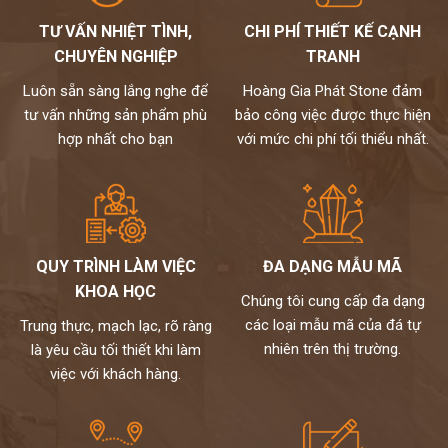
HẠNH
ĐƯỢC PHỤC VỤ QUÝ KHÁCH – HOTLINE: 0972101656 -
TƯ VẤN NHIỆT TÌNH,
CHI PHÍ THIẾT KẾ CẠNH
0946916986
CHUYÊN NGHIỆP
TRANH
1.
Tư vấn chọn đá bàn bếp - những loại đá đẹp mà bền
Luôn sẵn sàng lắng nghe để
Hoàng Gia Phát Stone đảm
tư vấn những sản phẩm phù
bảo công việc được thực hiện
hợp nhất cho bạn
với mức chi phí tối thiểu nhất.
QUY TRÌNH LÀM VIỆC
ĐA DẠNG MẪU MÃ
KHOA HỌC
Chúng tôi cung cấp đa dạng
các loại mẫu mã của đá tự
Trung thực, mạch lạc, rõ ràng
nhiên trên thị trường.
là yêu cầu tối thiết khi làm
việc với khách hàng.