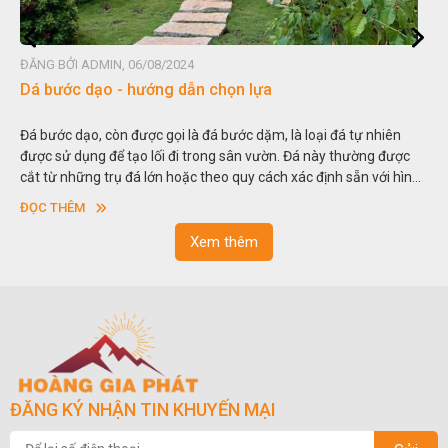
ĐĂNG BỞI ADMIN, 06/08/2024
Đá non bộ - cách lựa chọn non bộ đẹp
Hòn non bộ được biết đến là một nghệ thuật xây dựng, sắp đặt,
thu nhỏ, đưa mô hình những ngọn núi to lớn ngoài tự nhiên vào
trong các vườn cảnh. Hay nói một cách khác, người ta gọi là “giả
sơn”. Nghệ thuật hòn non bộ nhằm phục vụ cho mục đích thưởng
ĐỌC THÊM
ngoạn và phong thủy trong cuộc sống.
Xem thêm
ĐĂNG KÝ NHẬN TIN KHUYẾN MẠI