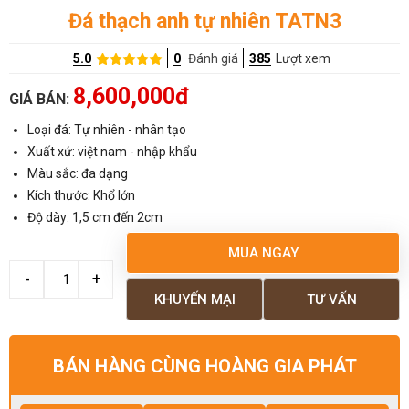
Đá thạch anh tự nhiên TATN3
5.0
0
Đánh giá
385
Lượt xem
8,600,000đ
GIÁ BÁN:
Loại đá: Tự nhiên - nhân tạo
Xuất xứ: việt nam - nhập khẩu
Màu sắc: đa dạng
Kích thước: Khổ lớn
Độ dày: 1,5 cm đến 2cm
MUA NGAY
KHUYẾN MẠI
TƯ VẤN
BÁN HÀNG CÙNG HOÀNG GIA PHÁT