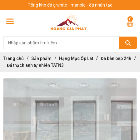
Tổng kho đá granite - manble - đá nhân tạo
0
Trang chủ
Sản phẩm
Hạng Mục Ốp Lát
Đá bàn bếp 24h
Đá thạch anh tự nhiên TATN3