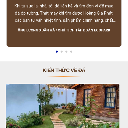
Khi tu sửa lại nhà, tôi đã liên hệ và tìm đơn vị để mua
đá ốp tường. Thật may khi tìm được Hoàng Gia Phát,
các bạn tư vấn nhiệt tình, sản phẩm chính hãng, chất
lượng tốt, giá hợp lý, hỗ trợ tận tình.
ÔNG LƯƠNG XUÂN HÀ
/
CHỦ TỊCH TẬP ĐOÀN ECOPARK
KIẾN THỨC VỀ ĐÁ