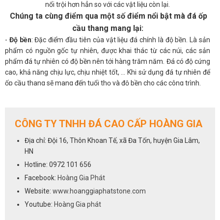
nổi trội hơn hẳn so với các vật liệu còn lại.
Chúng ta cùng điểm qua một số điểm nổi bật mà đá ốp
cầu thang mang lại:
-
Độ bền
: Đặc điểm đầu tiên của vật liệu đá chính là độ bền. Là sản
phẩm có nguồn gốc tự nhiên, được khai thác từ các núi, các sản
phẩm đá tự nhiên có độ bền nên tới hàng trăm năm. Đá có độ cứng
cao, khả năng chịu lực, chịu nhiệt tốt, ... Khi sử dụng đá tự nhiên để
ốp cầu thang sẽ mang đến tuổi thọ và độ bền cho các công trình.
-
Thẩm mỹ đẹp
: Các sản phẩm đá ốp lát có độ bóng bề mặt cao, sở
hữu những họa tiết và đường vân đá tự nhiên tinh tế, đá có khả
năng chống trày xước khi bị cọ sát, không bị thấm nước, không bạc
CÔNG TY TNHH ĐÁ CAO CẤP HOÀNG GIA
màu. Đá ốp cầu thang mang đến sự sang trọng, gần gũi với thiên
nhiên. Độ bóng của đá khiến chiếc cầu thang nhà bạn sẽ luôn sáng
Địa chỉ: Đội 16, Thôn Khoan Tế, xã Đa Tốn, huyện Gia Lâm,
bóng, sạch sẽ và đẹp như mới.
HN
Hotline: 0972 101 656
Đá ốp cầu thang da dạng về mẫu mã giúp khách hàng có
Facebook:
Hoàng Gia Phát
nhiều sự lựa chọn
Website:
www.hoanggiaphatstone.com
-
Đa dạng mẫu mã
: Các sản phẩm đá ốp lát rất đa dạng về chủng
Youtube:
Hoàng Gia phát
loại, mẫu mã. Bạn có thể lựa chọn đá hoa cương ốp cầu thang hoặc
cũng có thể chọn những mẫu đá marble cao cấp.