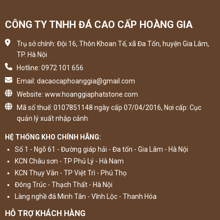
CÔNG TY TNHH ĐÁ CAO CẤP HOÀNG GIA
Trụ sở chính: Đội 16, Thôn Khoan Tế, xã Đa Tốn, huyện Gia Lâm,
TP. Hà Nội
Hotline: 0972 101 656
Email: dacaocaphoanggia@gmail.com
Website: www.hoanggiaphatstone.com
Mã số thuế: 0107851148 ngày cấp 07/04/2016, Nơi cấp: Cục
quản lý xuất nhập cảnh
HỆ THỐNG KHO CHÍNH HÃNG:
Số 1 - Ngõ 61 - Đường giáp hải - Đa tốn - Gia Lâm - Hà Nội
KCN Châu sơn - TP Phủ Lý - Hà Nam
KCN Thụy Vân - TP Việt Trì - Phú Thọ
Đông Trúc - Thạch Thất - Hà Nội
Làng nghề đá Minh Tân - Vĩnh Lộc - Thanh Hóa
HỖ TRỢ KHÁCH HÀNG