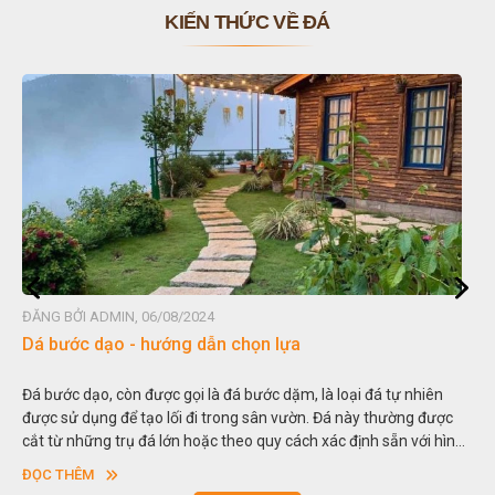
KIẾN THỨC VỀ ĐÁ
ĐĂNG BỞI ADMIN, 06/08/2024
Đá non bộ - cách lựa chọn non bộ đẹp
Hòn non bộ được biết đến là một nghệ thuật xây dựng, sắp đặt,
thu nhỏ, đưa mô hình những ngọn núi to lớn ngoài tự nhiên vào
trong các vườn cảnh. Hay nói một cách khác, người ta gọi là “giả
sơn”. Nghệ thuật hòn non bộ nhằm phục vụ cho mục đích thưởng
ĐỌC THÊM
ngoạn và phong thủy trong cuộc sống.