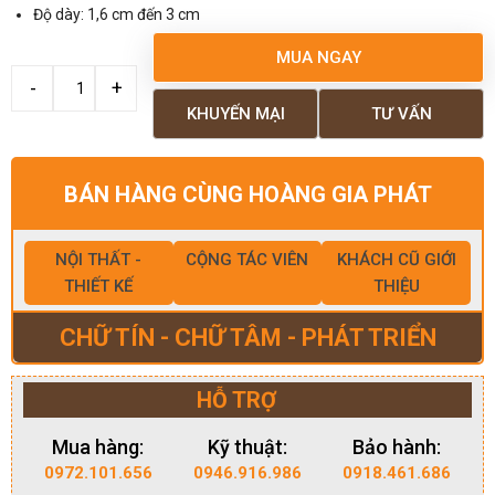
Độ dày: 1,6 cm đến 3 cm
MUA NGAY
KHUYẾN MẠI
TƯ VẤN
BÁN HÀNG CÙNG HOÀNG GIA PHÁT
NỘI THẤT -
CỘNG TÁC VIÊN
KHÁCH CŨ GIỚI
THIẾT KẾ
THIỆU
CHỮ TÍN - CHỮ TÂM - PHÁT TRIỂN
HỖ TRỢ
Mua hàng:
Kỹ thuật:
Bảo hành:
0972.101.656
0946.916.986
0918.461.686