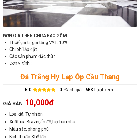
ĐƠN GIÁ TRÊN CHƯA BAO GỒM:
Thuế giá trị gia tăng VAT: 10%
Chi phí lắp đặt:
Các sản phẩm đặc thù :
Đơn vị tính :
Đá Trắng Hy Lạp Ốp Cầu Thang
5.0
0
Đánh giá
688
Lượt xem
10,000đ
GIÁ BÁN:
Loại đá: Tự nhiên
Xuất xứ: Brazin,ấn độ,tây ban nha..
Màu sắc: phong phú
Kích thước: Khổ lớn