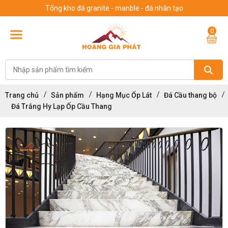
Tổng kho đá granite - manble - đá nhân tạo
0
Trang chủ
Sản phẩm
Hạng Mục Ốp Lát
Đá Cầu thang bộ
Đá Trắng Hy Lạp Ốp Cầu Thang