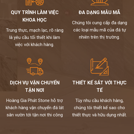
sàng hỗ trợ và giả đáp mọi thắc mắc 24/7.
Tại Hà Nội, để tìm được đơn vị thi công đá ốp cầu thang đẹp,
QUY TRÌNH LÀM VIỆC
ĐA DẠNG MẪU MÃ
chất lượng và giá cả hợp lý, quý khách hàng có thể liên hệ với
KHOA HỌC
Chúng tôi cung cấp đa dạng
hoàng gia phát
các loại mẫu mã của đá tự
Với trên 20 năm hoạt động, Hoàng gia phát đã thi công vô số
Trung thực, mạch lạc, rõ ràng
các công trình đá ốp lát nói chung và thi công đá ốp cầu thang
nhiên trên thị trường.
là yêu cầu tối thiết khi làm
nói riêng. Bằng kinh nghiệm và chuyên môn cao, các sản phẩm
việc với khách hàng.
của Hoàng gia phát luôn nhận được sự hài lòng của khách
hàng.
DỊCH VỤ VẬN CHUYỂN
THIẾT KẾ SÁT VỚI THỰC
TẬN NƠI
TẾ
Hoàng Gia Phát Stone hỗ trợ
Tùy nhu cầu khách hàng,
khách hàng vận chuyển đá lát
chúng tôi thiết kế sao cho
sân vườn tới tận nơi thi công
thiết thực và hữu dụng nhất.