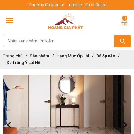
Tổng kho đá granite - manble - đá nhân tạo
0
Trang chủ
Sản phẩm
Hạng Mục Ốp Lát
Đá ốp nền
Đá Trắng Ý Lát Nền