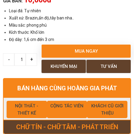
GIÁ BÁN:
Loại đá: Tự nhiên
Xuất xứ: Brazin,ấn độ,tây ban nha..
Màu sắc: phong phú
Kích thước: Khổ lớn
Độ dày: 1,6 cm đến 3 cm
MUA NGAY
KHUYẾN MẠI
TƯ VẤN
BÁN HÀNG CÙNG HOÀNG GIA PHÁT
NỘI THẤT -
CỘNG TÁC VIÊN
KHÁCH CŨ GIỚI
THIẾT KẾ
THIỆU
CHỮ TÍN - CHỮ TÂM - PHÁT TRIỂN