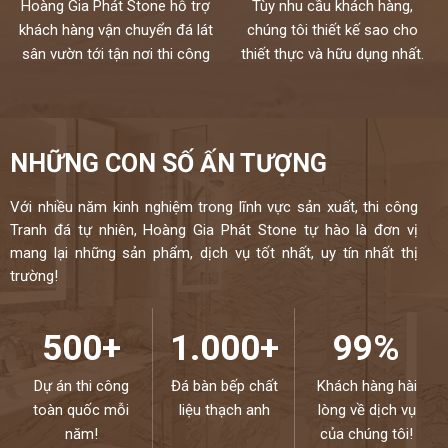
Hoàng Gia Phát Stone hỗ trợ
Tùy nhu cầu khách hàng,
khách hàng vận chuyển đá lát
chúng tôi thiết kế sao cho
sân vườn tới tận nơi thi công
thiết thực và hữu dụng nhất.
NHỮNG CON SỐ ẤN TƯỢNG
Với nhiều năm kinh nghiệm trong lĩnh vực sản xuất, thi công
Tranh đá tự nhiên, Hoàng Gia Phát Stone tự hào là đơn vị
mang lại những sản phẩm, dịch vụ tốt nhất, uy tín nhất thị
trường!
500+
1.000+
99%
Dự án thi công
Đá bàn bếp chất
Khách hàng hài
toàn quốc mỗi
liệu thạch anh
lòng về dịch vụ
năm!
của chúng tôi!