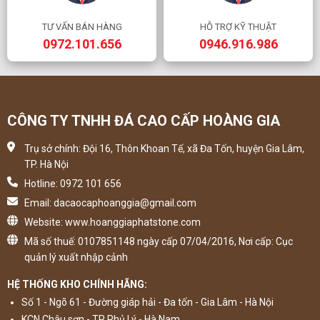
TƯ VẤN BÁN HÀNG
HỖ TRỢ KỸ THUẬT
0972.101.656
0946.916.986
CÔNG TY TNHH ĐÁ CAO CẤP HOÀNG GIA
Trụ sở chính: Đội 16, Thôn Khoan Tế, xã Đa Tốn, huyện Gia Lâm,
TP. Hà Nội
Hotline: 0972 101 656
Email: dacaocaphoanggia@gmail.com
Website: www.hoanggiaphatstone.com
Mã số thuế: 0107851148 ngày cấp 07/04/2016, Nơi cấp: Cục
quản lý xuất nhập cảnh
HỆ THỐNG KHO CHÍNH HÃNG:
Số 1 - Ngõ 61 - Đường giáp hải - Đa tốn - Gia Lâm - Hà Nội
KCN Châu sơn - TP Phủ Lý - Hà Nam