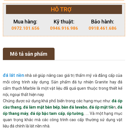
HỖ TRỢ
Mua hàng:
Kỹ thuật:
Bảo hành:
0972.101.656
0946.916.986
0918.461.686
Mô tả sản phẩm
đá lát nền
nhà sẽ giúp nâng cao giá trị thẩm mỹ và đẳng cấp của
mỗi công trình xây dựng. Sản phẩm đá tự nhiện Granite hay đá
cẩm thạch Marble là một vật liệu đã quá quen thuộc trong thiết kế
nội, ngoại thất hiện nay.
Chúng được sử dụng khá phổ biến trong các hạng mục như:
đá ốp
cầu thang
,
đá làm mặt bàn bếp
,
bàn đá lavabo
,
đá ốp mặt tiề
n,
đá
ốp thang máy
,
đá ốp bậc tam cấp
,
ốp tường
, …. Và một hạng mục
quan trọng khác mà các công trình cao cấp thường sử dụng vật
liệu đá chính là lát nền nhà.