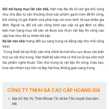
Đối với hạng mục lát sàn nhà
, hiện nay đại đa số các gia chủ cũng
như chủ đầu tư vẫn thường chọn sản phẩm gạch men để thì công,
bởi chúng có giá thành vừa phải hợp với mức kinh tế của nhiều gia
đình. Ngoài ra, đối với các công trình cao cấp và gia đình có điều
kiện hơn hạng mục lát sàn sẽ được lựa chọn vật liệu thi công cao
cấp hơn như đá tự nhiên lát sàn.
Đá lát nền nhà
mang đến sự sang trọng và đẳng cấp cho mỗi công
trình.
Trong thiết kế nội thất, sàn nhà chính là một khu vực được các kiến
trúc sư rất chú trọng. Việc thiết kế sàn nhà có thể coi là tạo nên một
tác phẩm nghệ thuật. Cần chú trọng từ vật liệu thi công, màu sắc,
hoa văn nhằm tạo nên vẻ đẹp hài hòa, không gian sang trọng.
Ngoài tường thì sàn nhà chính là mặt phẳng rộng nhất trong mỗi
công trình, việc thiết kế cũng như lựa chọn chất liệu thi công cho
khu vực sàn nhà sẽ góp phần không nhỏ mang lại sự sang trọng,
CÔNG TY TNHH ĐÁ CAO CẤP HOÀNG GIA
dấu ấn và vẻ đẹp đặc biệt cho mỗi công trình.
Địa chỉ: Đội 16, Thôn Khoan Tế, xã Đa Tốn, huyện Gia Lâm,
Bạn có thể chọn
đá marble
hoặc
đá granite
lát nền nhà, tuy nhiên
HN
đá granite bị hạn chế về màu sắc. Dòng đá này thường có tone