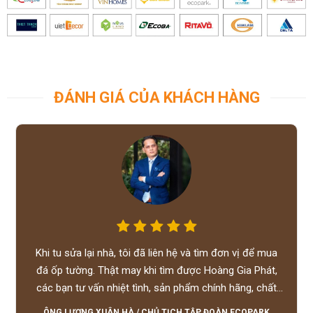
ĐÁNH GIÁ CỦA KHÁCH HÀNG
Khi tu sửa lại nhà, tôi đã liên hệ và tìm đơn vị để mua
đá ốp tường. Thật may khi tìm được Hoàng Gia Phát,
các bạn tư vấn nhiệt tình, sản phẩm chính hãng, chất
lượng tốt, giá hợp lý, hỗ trợ tận tình.
ÔNG LƯƠNG XUÂN HÀ
/
CHỦ TỊCH TẬP ĐOÀN ECOPARK