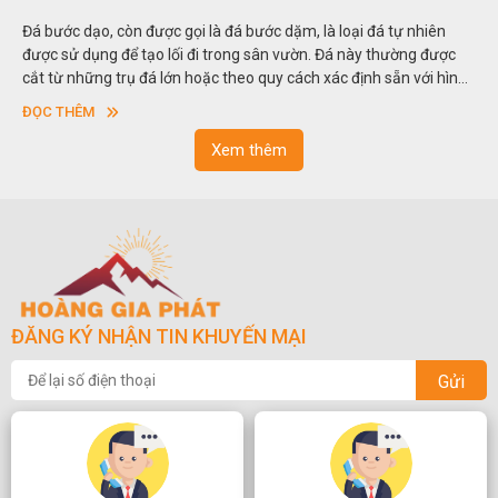
Đá bước dạo, còn được gọi là đá bước dặm, là loại đá tự nhiên
được sử dụng để tạo lối đi trong sân vườn. Đá này thường được
cắt từ những trụ đá lớn hoặc theo quy cách xác định sẵn với hình
vuông hoặc hình chữ nhật và có độ dày khác nhau.
ĐỌC THÊM
Xem thêm
ĐĂNG KÝ NHẬN TIN KHUYẾN MẠI
Gửi