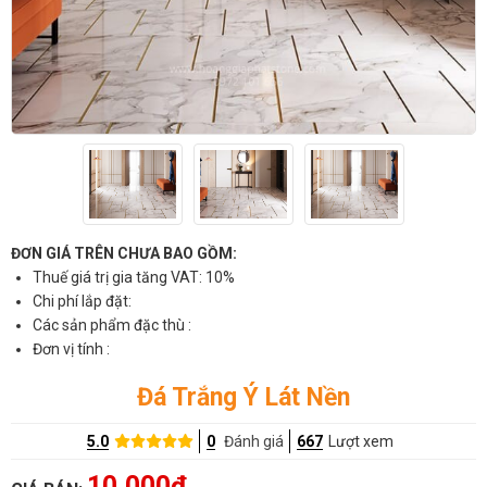
ĐƠN GIÁ TRÊN CHƯA BAO GỒM:
Thuế giá trị gia tăng VAT: 10%
Chi phí lắp đặt:
Các sản phẩm đặc thù :
Đơn vị tính :
Đá Trắng Ý Lát Nền
5.0
0
Đánh giá
667
Lượt xem
10,000đ