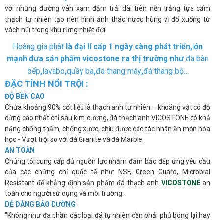
với những đường vân xám đậm trải dài trên nền trắng tựa cẩm
thạch tự nhiên tạo nên hình ảnh thác nước hùng vĩ đổ xuống từ
vách núi trong khu rừng nhiệt đới.
Hoàng gia phát
là đại lí cấp 1 ngày càng phát triển,lớn
mạnh đưa sản phẩm vicostone ra thị trường như
đá bàn
bếp
,
lavabo
,
quầy ba
,
đá thang máy
,
đá thang bộ
..
ĐẶC TÍNH NỔI TRỘI :
ĐỘ BỀN CAO
Chứa khoảng 90% cốt liệu là thạch anh tự nhiên – khoáng vật có độ
cứng cao nhất chỉ sau kim cương, đá thạch anh VICOSTONE có khả
năng chống thấm, chống xước, chịu được các tác nhân ăn mòn hóa
học - Vượt trội so với đá Granite và đá Marble.
AN TOÀN
Chúng tôi cung cấp đủ nguồn lực nhằm đảm bảo đáp ứng yêu cầu
của các chứng chỉ quốc tế như: NSF, Green Guard, Microbial
Resistant để khẳng định sản phẩm đá thạch anh
VICOSTONE
an
toàn cho người sử dụng và môi trường.
DỄ DÀNG BẢO DƯỠNG
"Không như đa phần các loại đá tự nhiên cần phải phủ bóng lại hay