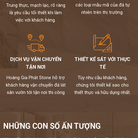
đến tay người tiêu dùng
các loại mẫu mã của đá tự
Trung thực, mạch lạc, rõ ràng
Chất lượng,thi công chuyên nghiệp,đội ngũ thợ tay nghề cao đã
nhiên trên thị trường.
là yêu cầu tối thiết khi làm
được tuyển chọn.
việc với khách hàng.
Đặc biệt sản phẩm được bảo hành đến 15 năm chống ố,chống
ngấm..quý khách sẽ được bảo dưỡng định kỳ 6 tháng một lần và khi
có vấn đề gì sẽ có bộ phận kỹ thuật đến xử lí cho khách hàng trong
vòng 24h,tất cả thành phẩm của chúng tôi sẽ được lưu bảo hành
trên máy tính,chúng tôi sẽ luôn đồng hành cùng khách hàng.
Đá cao cấp Hoàng Gia Phát tự hào là đơn vị
DỊCH VỤ VẬN CHUYỂN
THIẾT KẾ SÁT VỚI THỰC
thi công đá bàn bếp số 1 tại Hà Nội
TẬN NƠI
TẾ
NỀM TIN CỦA KHÁCH LÀ HẠNH PHÚC CỦA CHÚNG TÔI - HÂN
Hoàng Gia Phát Stone hỗ trợ
Tùy nhu cầu khách hàng,
HẠNH
khách hàng vận chuyển đá lát
chúng tôi thiết kế sao cho
ĐƯỢC PHỤC VỤ QUÝ KHÁCH
sân vườn tới tận nơi thi công
thiết thực và hữu dụng nhất.
HOTLINE:
0972101656 - 0946916986
NHỮNG CON SỐ ẤN TƯỢNG