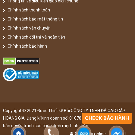
Thông tin về điều kiện giao dịch chung
Chính sách thanh toán
Chính sách bảo mật thông tin
Chính sách vận chuyển
Chính sách đổi trả và hoàn tiền
Chính sách bảo hành
Copyright © 2021 Được Thiết kế Bởi CÔNG TY TNHH ĐÁ CAO CẤP
CHECK BẢO HÀNH
HOÀNG GIA. Đăng kí kinh doanh số :0107851148 ,đã được đăng kí
bản quyền,tránh sao chép dưới mọi hình thức
Số người online:
48
lượt