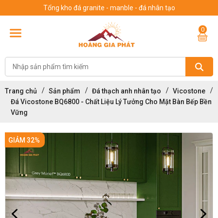
Tổng kho đá granite - manble - đá nhân tạo
0
Trang chủ
Sản phẩm
Đá thạch anh nhân tạo
Vicostone
Đá Vicostone BQ6800 - Chất Liệu Lý Tưởng Cho Mặt Bàn Bếp Bền
Vững
GIẢM 32%