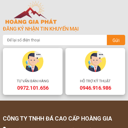
ĐĂNG KÝ NHẬN TIN KHUYẾN MẠI
Gửi
TƯ VẤN BÁN HÀNG
HỖ TRỢ KỸ THUẬT
0972.101.656
0946.916.986
CÔNG TY TNHH ĐÁ CAO CẤP HOÀNG GIA