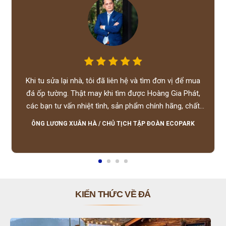
Khi tu sửa lại nhà, tôi đã liên hệ và tìm đơn vị để mua
đá ốp tường. Thật may khi tìm được Hoàng Gia Phát,
các bạn tư vấn nhiệt tình, sản phẩm chính hãng, chất
lượng tốt, giá hợp lý, hỗ trợ tận tình.
ÔNG LƯƠNG XUÂN HÀ
/
CHỦ TỊCH TẬP ĐOÀN ECOPARK
KIẾN THỨC VỀ ĐÁ