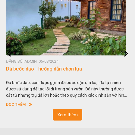
ĐĂNG BỞI ADMIN, 06/08/2024
Dá bước dạo - hướng dẫn chọn lựa
Đá bước dạo, còn được gọi là đá bước dặm, là loại đá tự nhiên
được sử dụng để tạo lối đi trong sân vườn. Đá này thường được
cắt từ những trụ đá lớn hoặc theo quy cách xác định sẵn với hình
vuông hoặc hình chữ nhật và có độ dày khác nhau.
ĐỌC THÊM
Xem thêm