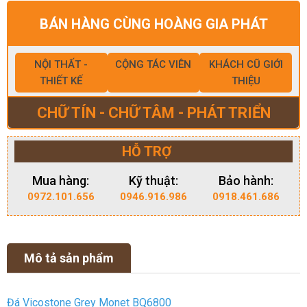
BÁN HÀNG CÙNG HOÀNG GIA PHÁT
NỘI THẤT -
CỘNG TÁC VIÊN
KHÁCH CŨ GIỚI
THIẾT KẾ
THIỆU
CHỮ TÍN - CHỮ TÂM - PHÁT TRIỂN
HỖ TRỢ
Mua hàng:
Kỹ thuật:
Bảo hành:
0972.101.656
0946.916.986
0918.461.686
Mô tả sản phẩm
Đá Vicostone Grey Monet BQ6800