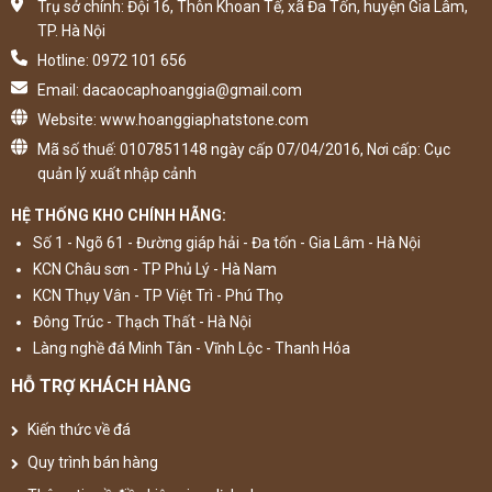
Trụ sở chính: Đội 16, Thôn Khoan Tế, xã Đa Tốn, huyện Gia Lâm,
TP. Hà Nội
Hotline: 0972 101 656
Email: dacaocaphoanggia@gmail.com
Website: www.hoanggiaphatstone.com
Mã số thuế: 0107851148 ngày cấp 07/04/2016, Nơi cấp: Cục
quản lý xuất nhập cảnh
HỆ THỐNG KHO CHÍNH HÃNG:
Số 1 - Ngõ 61 - Đường giáp hải - Đa tốn - Gia Lâm - Hà Nội
KCN Châu sơn - TP Phủ Lý - Hà Nam
KCN Thụy Vân - TP Việt Trì - Phú Thọ
Đông Trúc - Thạch Thất - Hà Nội
Làng nghề đá Minh Tân - Vĩnh Lộc - Thanh Hóa
HỖ TRỢ KHÁCH HÀNG
Kiến thức về đá
Quy trình bán hàng