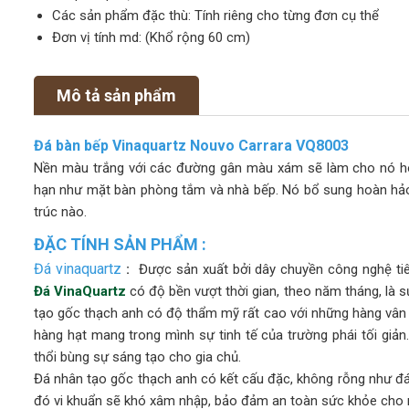
Các sản phẩm đặc thù: Tính riêng cho từng đơn cụ thể
Đơn vị tính md: (Khổ rộng 60 cm)
Mô tả sản phẩm
Đá bàn bếp Vinaquartz Nouvo Carrara VQ8003
Nền màu trắng với các đường gân màu xám sẽ làm cho nó hoà
hạn như mặt bàn phòng tắm và nhà bếp. Nó bổ sung hoàn hảo c
trúc nào.
ĐẶC TÍNH SẢN PHẨM :
Đá vinaquartz
:
Được sản xuất bởi dây chuyền công nghệ tiên
Đá VinaQuartz
có độ bền vượt thời gian, theo năm tháng, là s
tạo gốc thạch anh có độ thẩm mỹ rất cao với những hàng vân
hàng hạt mang trong mình sự tinh tế của trường phái tối giả
thổi bùng sự sáng tạo cho gia chủ.
Đá nhân tạo gốc thạch anh có kết cấu đặc, không rỗng như đá
đó vi khuẩn sẽ khó xâm nhập, bảo đảm an toàn sức khỏe cho mọ