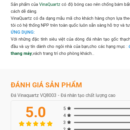
Sản phẩm của
VinaQuartz
có độ bóng cao nên chống bám bẩn 
cách dễ dàng.
VinaQuartz có đa dạng mẫu mã cho khách hàng chọn lựa theo
tôi có hệ thống NPP trên toàn quốc luôn sẵn sàng hỗ trợ và tư
ỨNG DỤNG:
Với những đặc tính siêu việt của dòng đá nhân tạo gốc thạc
đầu và uy tín dành cho ngôi nhà của bạn,cho các hạng mục :
thang máy
,vách trang trí cho phòng khách...
ĐẢM BẢO AN TOÀN CHO BẠN
Chúng tôi biết khách hàng của bạn đặt sức khỏe và sự an 
Vinaquartz tạo ra các bề mặt không xốp, kháng khuẩn, an toà
chăm sóc sức khỏe và gia đình. Sản phẩm của chúng tôi tuân t
ĐÁNH GIÁ SẢN PHẨM
HÀNH TRÌNH CỦA VINAQUARTZ KHẮP THẾ GIỚI
Dòng sản phẩm “VinaQuartz” đã được xuất khẩu sang nhiều n
Đá Vinaquartz VQ8003 - Đá nhân tạo chất lượng cao
vào chất lượng và dịch vụ để mang lại sự hài lòng tốt nhất 
5.0
5
thành một trong những thương hiệu nổi tiếng về bề mặt thạch a
4
lược của nhiều tập đoàn và chuỗi cung ứng trên thế giới.
3
BỘ SƯU TẬP TUYỆT VỜI VỚI THIẾT KẾ SANG TRỌNG CH
2