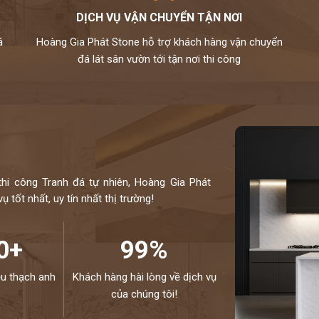
DỊCH VỤ VẬN CHUYỂN TẬN NƠI
anh vinaquartz nên sản phẩm là hàng chính hãng,được
á
Hoàng Gia Phát Stone hỗ trợ khách hàng vận chuyển
ạng,phù hợp cho mọi không gian.
đá lát sân vườn tới tận nơi thi công
lắp đặt theo yêu cầu cho khách hàng nên không phải qua
đã được tuyển chọn.
g ngấm..quý khách sẽ được bảo dưỡng định kỳ 6 tháng
í cho khách hàng trong vòng 24h,tất cả thành phẩm của
ôn đồng hành cùng khách hàng.
thi công Tranh đá tự nhiên, Hoàng Gia Phát
ị thi công đá bàn bếp số 1 tại Hà Nội
 tốt nhất, uy tín nhất thị trường!
C CỦA CHÚNG TÔI - HÂN HẠNH
NE:
0972101656 - 0946916986
0+
99%
ệu thạch anh
Khách hàng hài lòng về dịch vụ
của chúng tôi!