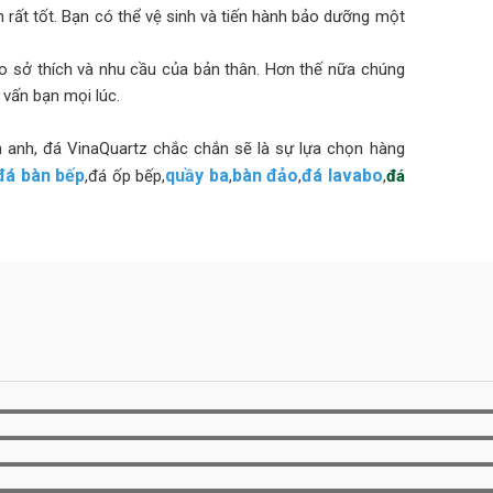
rất tốt. Bạn có thể vệ sinh và tiến hành bảo dưỡng một
 sở thích và nhu cầu của bản thân. Hơn thế nữa chúng
 vấn bạn mọi lúc.
h anh, đá VinaQuartz chắc chắn sẽ là sự lựa chọn hàng
đá bàn bếp
quầy ba
bàn đảo
đá lavabo
,đá ốp bếp,
,
,
,
đá
toàn của gia đình lên hàng đầu. Đó là lý do tại sao
n khi sử dụng trong bếp thương mại, trường học, cơ sở
hủ các Tiêu chuẩn quốc tế: NSF, SGS và ISO.
ước ở Bắc Mỹ, Châu Mỹ La Tinh, EU,… VinaQuartz trọng
cho mọi khách hàng. Vì vậy, VinaQuartz đang nỗ lực trở
nh trên toàn thế giới. Vinaquartz hiện là đối tác chiến
O MỌI PHONG CÁCH