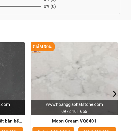
0%
(0)
GIẢM 30%
tone.com
www.hoanggiaphatstone.com
6
0972 101 656
Q8401
Tropical Wave VQ8070