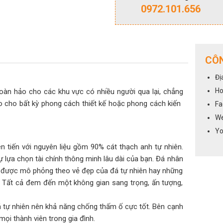
0972.101.656
CÔN
Đị
Ho
n hảo cho các khu vực có nhiều người qua lại, chẳng
ho bất kỳ phong cách thiết kế hoặc phong cách kiến ​​
Fa
We
Yo
 tiến với nguyên liệu gồm 90% cát thạch anh tự nhiên.
ự lựa chọn tài chính thông minh lâu dài của bạn. Đá nhân
 được mô phỏng theo vẻ đẹp của đá tự nhiên hay những
n. Tất cả đem đến một không gian sang trọng, ấn tượng,
 tự nhiên nên khả năng chống thấm ố cực tốt. Bên cạnh
i thành viên trong gia đình.