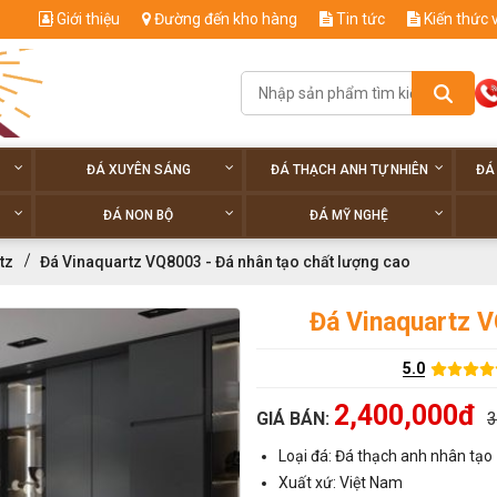
Giới thiệu
Đường đến kho hàng
Tin tức
Kiến thức 
ĐÁ XUYÊN SÁNG
ĐÁ THẠCH ANH TỰ NHIÊN
ĐÁ
ĐÁ NON BỘ
ĐÁ MỸ NGHỆ
tz
Đá Vinaquartz VQ8003 - Đá nhân tạo chất lượng cao
Đá Vinaquartz V
5.0
2,400,000đ
GIÁ BÁN:
3
Loại đá: Đá thạch anh nhân tạo
Xuất xứ: Việt Nam