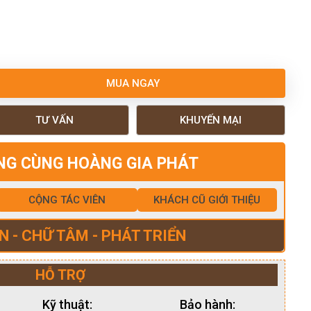
MUA NGAY
TƯ VẤN
KHUYẾN MẠI
NG CÙNG HOÀNG GIA PHÁT
CỘNG TÁC VIÊN
KHÁCH CŨ GIỚI THIỆU
N - CHỮ TÂM - PHÁT TRIỂN
HỖ TRỢ
Kỹ thuật:
Bảo hành: