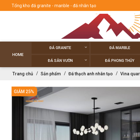
Tổng kho đá granite - manble - đá nhân tạo
ĐÁ GRANITE
ĐÁ MARBLE
HOME
ĐÁ SÂN VƯỜN
ĐÁ PHONG THỦY
Trang chủ
Sản phẩm
Đá thạch anh nhân tạo
Vina quar
GIẢM 25%