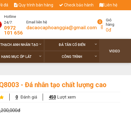
về đá
Quy trình bán hàng
Check bảo hành
Liên hệ
Hotline
Giỏ
0
Email liên hệ
24/7:
hàng
dacaocaphoanggia@gmail.com
0972
0đ
101 656
 THẠCH ANH NHÂN TẠO
ĐÁ TÂN CỔ ĐIỂN
VIDEO
HẠNG MỤC ỐP LÁT
CÔNG TRÌNH
Q8003 - Đá nhân tạo chất lượng cao
Đánh giá
Lượt xem
0
450
,200,000đ