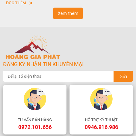
vuông hoặc hình chữ nhật và có độ dày khác nhau.
ĐỌC THÊM
Xem thêm
ĐĂNG KÝ NHẬN TIN KHUYẾN MẠI
Gửi
TƯ VẤN BÁN HÀNG
HỖ TRỢ KỸ THUẬT
0972.101.656
0946.916.986