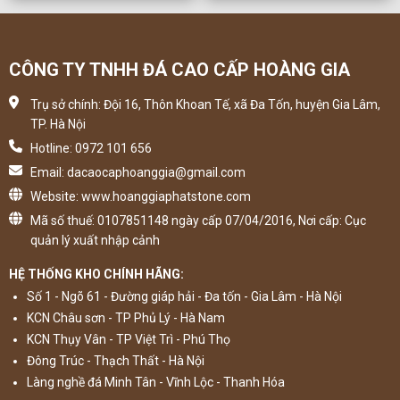
CÔNG TY TNHH ĐÁ CAO CẤP HOÀNG GIA
Trụ sở chính: Đội 16, Thôn Khoan Tế, xã Đa Tốn, huyện Gia Lâm,
TP. Hà Nội
Hotline: 0972 101 656
Email: dacaocaphoanggia@gmail.com
Website: www.hoanggiaphatstone.com
Mã số thuế: 0107851148 ngày cấp 07/04/2016, Nơi cấp: Cục
quản lý xuất nhập cảnh
HỆ THỐNG KHO CHÍNH HÃNG:
Số 1 - Ngõ 61 - Đường giáp hải - Đa tốn - Gia Lâm - Hà Nội
KCN Châu sơn - TP Phủ Lý - Hà Nam
KCN Thụy Vân - TP Việt Trì - Phú Thọ
Đông Trúc - Thạch Thất - Hà Nội
Làng nghề đá Minh Tân - Vĩnh Lộc - Thanh Hóa