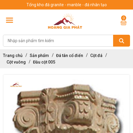
Tổng kho đá granite - manble - đá nhân tạo
0
Trang chủ
Sản phẩm
Đá tân cổ điển
Cột đá
Cột vuông
Đầu cột 005