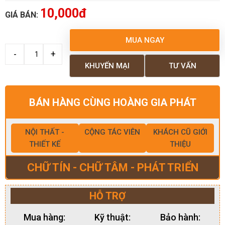
10,000đ
GIÁ BÁN:
MUA NGAY
KHUYẾN MẠI
TƯ VẤN
BÁN HÀNG CÙNG HOÀNG GIA PHÁT
NỘI THẤT -
CỘNG TÁC VIÊN
KHÁCH CŨ GIỚI
THIẾT KẾ
THIỆU
CHỮ TÍN - CHỮ TÂM - PHÁT TRIỂN
HỖ TRỢ
Mua hàng:
Kỹ thuật:
Bảo hành: