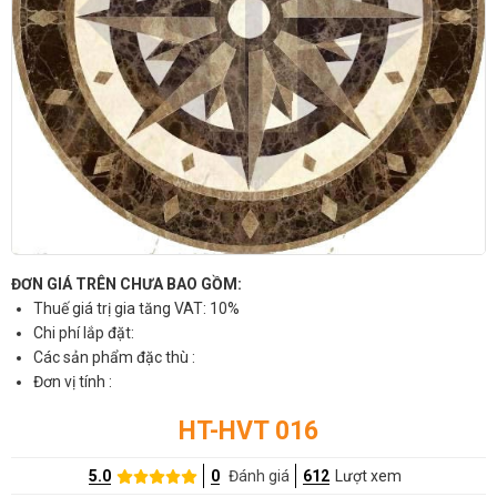
ĐƠN GIÁ TRÊN CHƯA BAO GỒM:
Thuế giá trị gia tăng VAT: 10%
Chi phí lắp đặt:
Các sản phẩm đặc thù :
Đơn vị tính :
HT-HVT 016
5.0
0
Đánh giá
612
Lượt xem