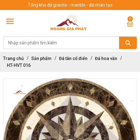
Tổng kho đá granite - manble - đá nhân tạo
0
Trang chủ
Sản phẩm
Đá tân cổ điển
Đá hoa văn
HT-HVT 016