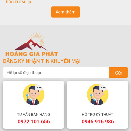
ĐỌC THÊM
ĐỌ
ngo
Xem thêm
ĐĂNG KÝ NHẬN TIN KHUYẾN MẠI
Gửi
TƯ VẤN BÁN HÀNG
HỖ TRỢ KỸ THUẬT
0972.101.656
0946.916.986