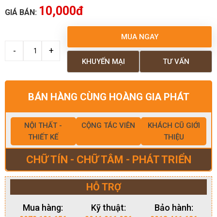
10,000đ
GIÁ BÁN:
MUA NGAY
KHUYẾN MẠI
TƯ VẤN
BÁN HÀNG CÙNG HOÀNG GIA PHÁT
NỘI THẤT -
CỘNG TÁC VIÊN
KHÁCH CŨ GIỚI
THIẾT KẾ
THIỆU
CHỮ TÍN - CHỮ TÂM - PHÁT TRIỂN
HỖ TRỢ
Mua hàng:
Kỹ thuật:
Bảo hành: