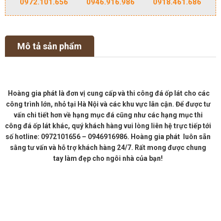
0972.101.656
0946.916.986
0918.461.686
Mô tả sản phẩm
Hoàng gia phát là đơn vị cung cấp và thi công đá ốp lát cho các
công trình lớn, nhỏ tại Hà Nội và các khu vực lân cận. Để được tư
vấn chi tiết hơn về hạng mục đá cũng như các hạng mục thi
công đá ốp lát khác, quý khách hàng vui lòng liên hệ trực tiếp tới
số hotline: 0972101656 – 0946916986. Hoàng gia phát luôn sẵn
sằng tư vấn và hỗ trợ khách hàng 24/7. Rất mong được chung
tay làm đẹp cho ngôi nhà của bạn!