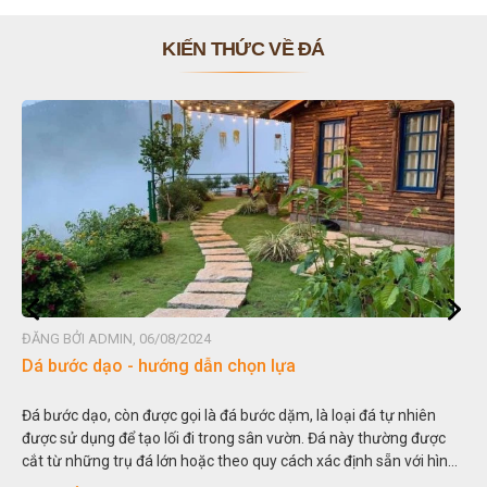
KIẾN THỨC VỀ ĐÁ
ĐĂNG BỞI ADMIN, 06/08/2024
ĐĂN
Dá bước dạo - hướng dẫn chọn lựa
Đá
Đá bước dạo, còn được gọi là đá bước dặm, là loại đá tự nhiên
Hòn
được sử dụng để tạo lối đi trong sân vườn. Đá này thường được
thu
cắt từ những trụ đá lớn hoặc theo quy cách xác định sẵn với hình
tro
vuông hoặc hình chữ nhật và có độ dày khác nhau.
sơn