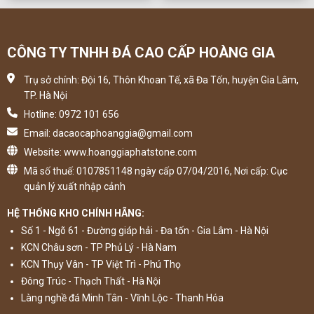
CÔNG TY TNHH ĐÁ CAO CẤP HOÀNG GIA
Trụ sở chính: Đội 16, Thôn Khoan Tế, xã Đa Tốn, huyện Gia Lâm,
TP. Hà Nội
Hotline: 0972 101 656
Email: dacaocaphoanggia@gmail.com
Website: www.hoanggiaphatstone.com
Mã số thuế: 0107851148 ngày cấp 07/04/2016, Nơi cấp: Cục
quản lý xuất nhập cảnh
HỆ THỐNG KHO CHÍNH HÃNG:
Số 1 - Ngõ 61 - Đường giáp hải - Đa tốn - Gia Lâm - Hà Nội
KCN Châu sơn - TP Phủ Lý - Hà Nam
KCN Thụy Vân - TP Việt Trì - Phú Thọ
Đông Trúc - Thạch Thất - Hà Nội
Làng nghề đá Minh Tân - Vĩnh Lộc - Thanh Hóa