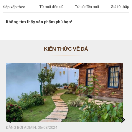
Từ mới đến cũ
Từ cũ đến mới
Giá từ thấp 
Sắp xếp theo
Không tìm thấy sản phẩm phù hợp!
KIẾN THỨC VỀ ĐÁ
MIN, 06/08/2024
ĐĂNG BỞI ADMIN