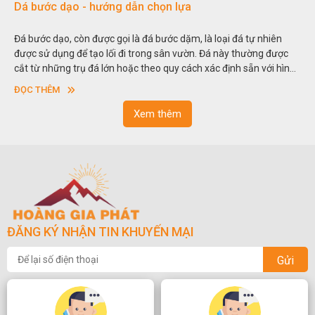
ạo - hướng dẫn chọn lựa
Đá non bộ - 
, còn được gọi là đá bước dặm, là loại đá tự nhiên
Hòn non bộ đượ
g để tạo lối đi trong sân vườn. Đá này thường được
thu nhỏ, đưa m
g trụ đá lớn hoặc theo quy cách xác định sẵn với hình
trong các vườn 
hình chữ nhật và có độ dày khác nhau.
sơn”. Nghệ thu
ĐỌC THÊM
ngoạn và phong
Xem thêm
ĐĂNG KÝ NHẬN TIN KHUYẾN MẠI
Gửi