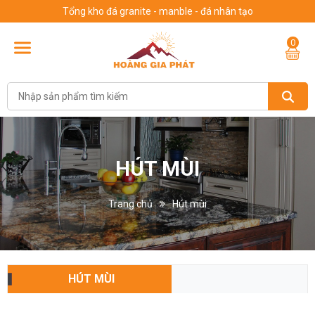
Tổng kho đá granite - manble - đá nhân tạo
0
HÚT MÙI
Trang chủ
Hút mùi
HÚT MÙI