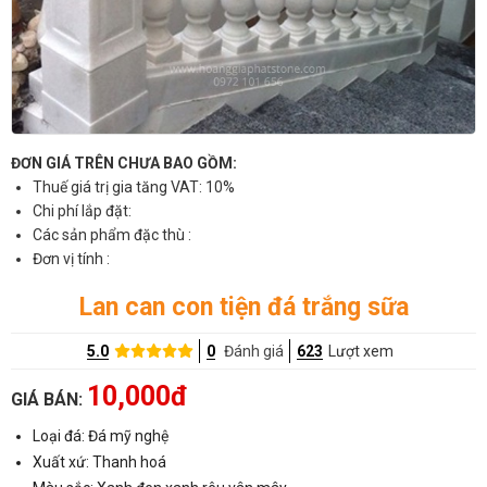
ĐƠN GIÁ TRÊN CHƯA BAO GỒM:
Thuế giá trị gia tăng VAT: 10%
Chi phí lắp đặt:
Các sản phẩm đặc thù :
Đơn vị tính :
Lan can con tiện đá trắng sữa
5.0
0
Đánh giá
623
Lượt xem
10,000đ
GIÁ BÁN:
Loại đá: Đá mỹ nghệ
Xuất xứ: Thanh hoá