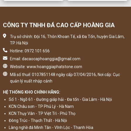
CÔNG TY TNHH ĐÁ CAO CẤP HOÀNG GIA
Trụ sở chính: Đội 16, Thôn Khoan Tế, xã Đa Tốn, huyện Gia Lâm,
TP. Hà Nội
Hotline: 0972 101 656
Email: dacaocaphoanggia@gmail.com
Website: www.hoanggiaphatstone.com
Mã số thuế: 0107851148 ngày cấp 07/04/2016, Nơi cấp: Cục
quản lý xuất nhập cảnh
HỆ THỐNG KHO CHÍNH HÃNG:
Số 1 - Ngõ 61 - Đường giáp hải - Đa tốn - Gia Lâm - Hà Nội
KCN Châu sơn - TP Phủ Lý - Hà Nam
KCN Thụy Vân - TP Việt Trì - Phú Thọ
Đông Trúc - Thạch Thất - Hà Nội
Làng nghề đá Minh Tân - Vĩnh Lộc - Thanh Hóa