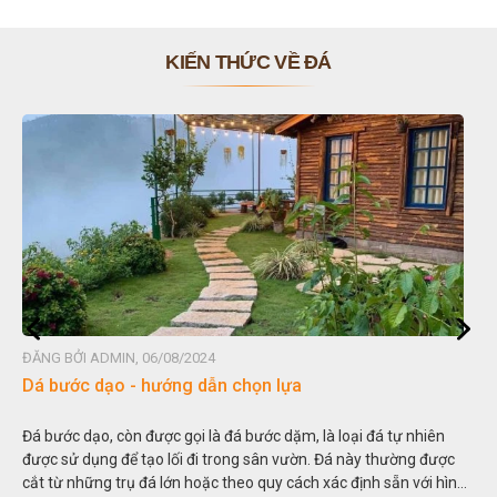
KIẾN THỨC VỀ ĐÁ
ĐĂNG BỞI ADMIN, 06/08/2024
ĐĂN
Dá bước dạo - hướng dẫn chọn lựa
Đá
Đá bước dạo, còn được gọi là đá bước dặm, là loại đá tự nhiên
Hòn
được sử dụng để tạo lối đi trong sân vườn. Đá này thường được
thu
cắt từ những trụ đá lớn hoặc theo quy cách xác định sẵn với hình
tro