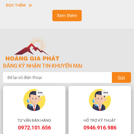
vuông hoặc hình chữ nhật và có độ dày khác nhau.
sơn
ĐỌC THÊM
ĐỌ
ngo
Xem thêm
ĐĂNG KÝ NHẬN TIN KHUYẾN MẠI
Gửi
TƯ VẤN BÁN HÀNG
HỖ TRỢ KỸ THUẬT
0972.101.656
0946.916.986