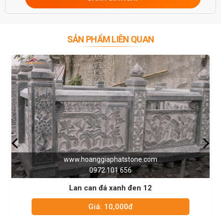
SẢN PHẨM LIÊN QUAN
iaphatstone.com
www.hoanggiap
2 101 656
0972 1
đá xanh đen 12
Lan can đá 
: 10,000đ
Giá: 1