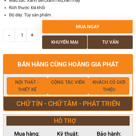
Màu sắc: Xanh đen,xanh rêu,vân mây
Kích thước: Đá khối
Độ dày: Tùy sản phẩm
MUA NGAY
KHUYẾN MẠI
TƯ VẤN
BÁN HÀNG CÙNG HOÀNG GIA PHÁT
NỘI THẤT -
CỘNG TÁC VIÊN
KHÁCH CŨ GIỚI
THIẾT KẾ
THIỆU
CHỮ TÍN - CHỮ TÂM - PHÁT TRIỂN
HỖ TRỢ
Mua hàng:
Kỹ thuật:
Bảo hành: