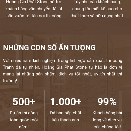
Hoàng Gia Phát Stone hỗ trợ
Tùy nhu cầu khách hàng,
khách hàng vận chuyển đá lát
chúng tôi thiết kế sao cho
sân vườn tới tận nơi thi công
thiết thực và hữu dụng nhất.
NHỮNG CON SỐ ẤN TƯỢNG
Với nhiều năm kinh nghiệm trong lĩnh vực sản xuất, thi công
Tranh đá tự nhiên, Hoàng Gia Phát Stone tự hào là đơn vị
mang lại những sản phẩm, dịch vụ tốt nhất, uy tín nhất thị
trường!
500+
1.000+
99%
Dự án thi công
Đá bàn bếp chất
Khách hàng hài
toàn quốc mỗi
liệu thạch anh
lòng về dịch vụ
năm!
của chúng tôi!