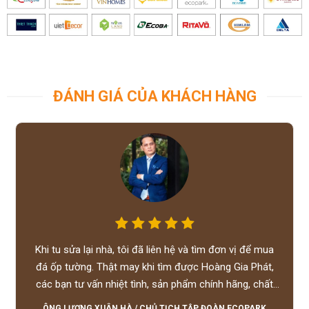
ĐÁNH GIÁ CỦA KHÁCH HÀNG
Khi tu sửa lại nhà, tôi đã liên hệ và tìm đơn vị để mua
đá ốp tường. Thật may khi tìm được Hoàng Gia Phát,
các bạn tư vấn nhiệt tình, sản phẩm chính hãng, chất
lượng tốt, giá hợp lý, hỗ trợ tận tình.
ÔNG LƯƠNG XUÂN HÀ
/
CHỦ TỊCH TẬP ĐOÀN ECOPARK