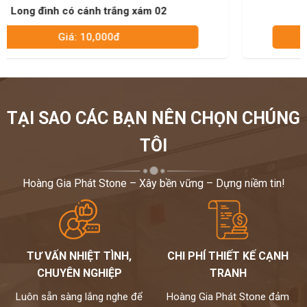
Long đình có cánh xanh rêu 04
Giá: 10,000đ
TẠI SAO CÁC BẠN NÊN CHỌN CHÚNG
TÔI
Hoàng Gia Phát Stone – Xây bền vững – Dựng niềm tin!
TƯ VẤN NHIỆT TÌNH,
CHI PHÍ THIẾT KẾ CẠNH
CHUYÊN NGHIỆP
TRANH
Luôn sẵn sàng lắng nghe để
Hoàng Gia Phát Stone đảm