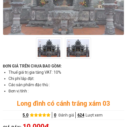
ĐƠN GIÁ TRÊN CHƯA BAO GỒM:
Thuế giá trị gia tăng VAT: 10%
Chi phí lắp đặt:
Các sản phẩm đặc thù :
Đơn vị tính :
Long đình có cánh trắng xám 03
5.0
0
Đánh giá
624
Lượt xem
10,000đ