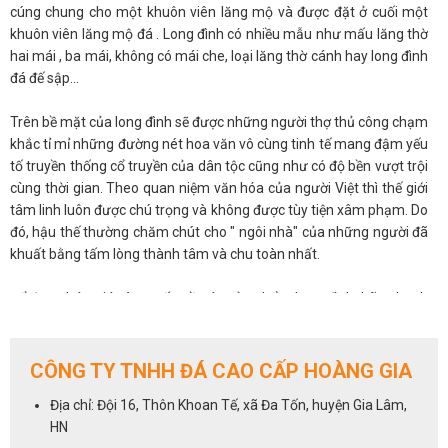
cúng chung cho một khuôn viên lăng mộ và được đặt ở cuối một
khuôn viên lăng mộ đá . Long đình có nhiều mẫu như mấu lăng thờ
hai mái , ba mái, không có mái che, loại lăng thờ cánh hay long đình
đá đế sập...
Trên bề mặt của long đình sẽ được những người thợ thủ công chạm
khắc tỉ mỉ những đường nét hoa văn vô cùng tinh tế mang đậm yếu
tố truyền thống cổ truyền của dân tộc cũng như có độ bền vượt trội
cùng thời gian. Theo quan niệm văn hóa của người Việt thì thế giới
tâm linh luôn được chú trọng và không được tùy tiện xâm phạm. Do
đó, hậu thế thường chăm chút cho " ngôi nhà" của những người đã
khuất bằng tấm lòng thành tâm và chu toàn nhất.
Để được báo giá và tư vấn về các sản phẩm long đình, hãy nhanh
tay liên hệ với chúng tôi qua số hotline
0972 101 656
CÔNG TY TNHH ĐÁ CAO CẤP HOÀNG GIA
Địa chỉ: Đội 16, Thôn Khoan Tế, xã Đa Tốn, huyện Gia Lâm,
HN