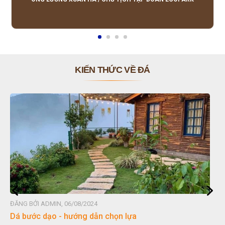
KIẾN THỨC VỀ ĐÁ
ĐĂNG BỞI ADMIN, 06/08/2024
Đá non bộ - cách lựa chọn non bộ đẹp