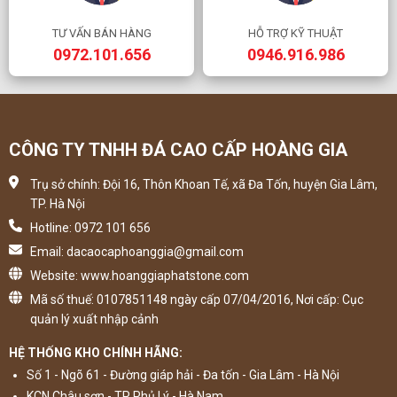
TƯ VẤN BÁN HÀNG
HỖ TRỢ KỸ THUẬT
0972.101.656
0946.916.986
CÔNG TY TNHH ĐÁ CAO CẤP HOÀNG GIA
Trụ sở chính: Đội 16, Thôn Khoan Tế, xã Đa Tốn, huyện Gia Lâm,
TP. Hà Nội
Hotline: 0972 101 656
Email: dacaocaphoanggia@gmail.com
Website: www.hoanggiaphatstone.com
Mã số thuế: 0107851148 ngày cấp 07/04/2016, Nơi cấp: Cục
quản lý xuất nhập cảnh
HỆ THỐNG KHO CHÍNH HÃNG:
Số 1 - Ngõ 61 - Đường giáp hải - Đa tốn - Gia Lâm - Hà Nội
KCN Châu sơn - TP Phủ Lý - Hà Nam