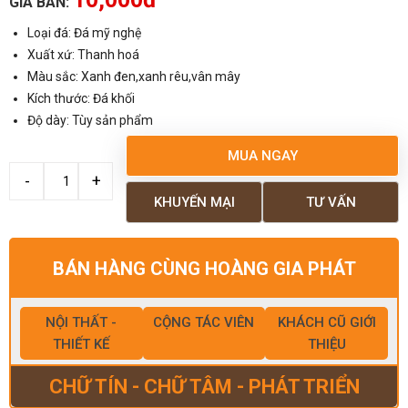
GIÁ BÁN:
Loại đá: Đá mỹ nghệ
Xuất xứ: Thanh hoá
Màu sắc: Xanh đen,xanh rêu,vân mây
Kích thước: Đá khối
Độ dày: Tùy sản phẩm
MUA NGAY
KHUYẾN MẠI
TƯ VẤN
BÁN HÀNG CÙNG HOÀNG GIA PHÁT
NỘI THẤT -
CỘNG TÁC VIÊN
KHÁCH CŨ GIỚI
THIẾT KẾ
THIỆU
CHỮ TÍN - CHỮ TÂM - PHÁT TRIỂN