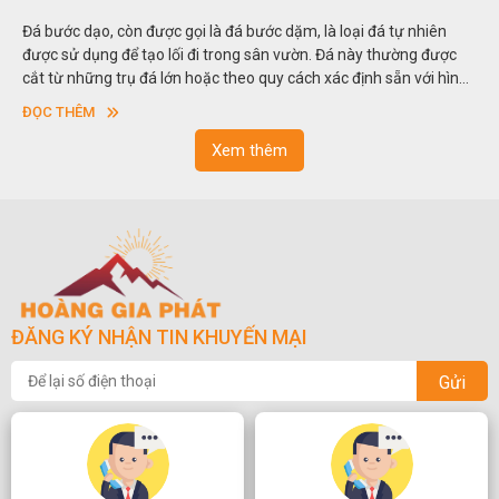
Hòn non bộ được biết đến là một nghệ thuật xây dựng, sắp đặt,
thu nhỏ, đưa mô hình những ngọn núi to lớn ngoài tự nhiên vào
trong các vườn cảnh. Hay nói một cách khác, người ta gọi là “giả
sơn”. Nghệ thuật hòn non bộ nhằm phục vụ cho mục đích thưởng
ĐỌC THÊM
ngoạn và phong thủy trong cuộc sống.
Xem thêm
ĐĂNG KÝ NHẬN TIN KHUYẾN MẠI
Gửi