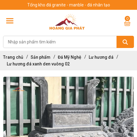
Tổng kho đá granite - manble - đá nhân tạo
0
Trang chủ
Sản phẩm
Đá Mỹ Nghệ
Lư hương đá
Lư hương đá xanh den vuông 02