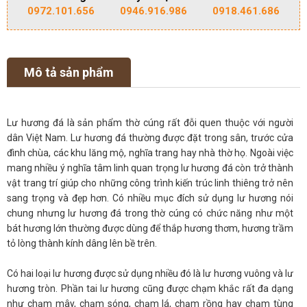
0972.101.656
0946.916.986
0918.461.686
Mô tả sản phẩm
Lư hương đá là sản phẩm thờ cúng rất đỗi quen thuộc với người
dân Việt Nam. Lư hương đá thường được đặt trong sân, trước cửa
đình chùa, các khu lăng mộ, nghĩa trang hay nhà thờ họ. Ngoài việc
mang nhiều ý nghĩa tâm linh quan trọng lư hương đá còn trở thành
vật trang trí giúp cho những công trình kiến trúc linh thiêng trở nên
sang trọng và đẹp hơn. Có nhiều mục đích sử dụng lư hương nói
chung nhưng lư hương đá trong thờ cúng có chức năng như một
bát hương lớn thường được dùng để thắp hương thơm, hương trầm
tỏ lòng thành kính dâng lên bề trên.
Có hai loại lư hương được sử dụng nhiều đó là lư hương vuông và lư
hương tròn. Phần tai lư hương cũng được chạm khắc rất đa dạng
như chạm mây, chạm sóng, chạm lá, chạm rồng hay chạm tùng