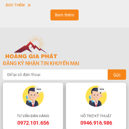
c nhau.
sơn”. Nghệ thuật hòn non bộ nhằm phục vụ ch
ĐỌC THÊM
ngoạn và phong thủy trong cuộc sống.
Xem thêm
ĐĂNG KÝ NHẬN TIN KHUYẾN MẠI
Gửi
TƯ VẤN BÁN HÀNG
HỖ TRỢ KỸ THUẬT
0972.101.656
0946.916.986