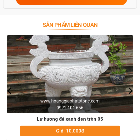
SẢN PHẨM LIÊN QUAN
one.com
www.hoanggiaphatstone
0972 101 656
 tròn 05
Lư hương đá xanh đen tr
Giá: 10,000đ