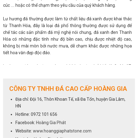
cúc …. hoặc có thể chạm theo yêu cầu của quý khách hàng.
Lư hương đá thường được làm từ chất liệu đá xanh được khai thác
từ Thanh Hóa, đây là loại đá phổ thông thường được sử dụng để
chế tác các sản phẩm đá mỹ nghệ nói chung, đá xanh đen Thanh
Hóa có những đặc tính như độ bền cao, chịu được nhiệt độ cao,
không bị mài mòn bởi nước mưa, dễ chạm khắc được những họa
tiết hoa văn đẹp độc đáo.
Lư hương đá xanh đen vuông có kích thước phổ biến là 0x41x67,
0x60x120....Hãy liên hệ nhanh với chúng tôi qua số hotline
0972
101 656
để được tư vấn và báo giá
CÔNG TY TNHH ĐÁ CAO CẤP HOÀNG GIA
Địa chỉ: Đội 16, Thôn Khoan Tế, xã Đa Tốn, huyện Gia Lâm,
HN
Hotline: 0972 101 656
Facebook:
Hoàng Gia Phát
Website:
www.hoanggiaphatstone.com