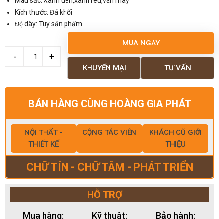
Màu sắc: Xanh đen,xanh rêu,vân mây
Kích thước: Đá khối
Độ dày: Tùy sản phẩm
MUA NGAY
KHUYẾN MẠI
TƯ VẤN
BÁN HÀNG CÙNG HOÀNG GIA PHÁT
NỘI THẤT -
CỘNG TÁC VIÊN
KHÁCH CŨ GIỚI
THIẾT KẾ
THIỆU
CHỮ TÍN - CHỮ TÂM - PHÁT TRIỂN
HỖ TRỢ
Mua hàng:
Kỹ thuật:
Bảo hành: