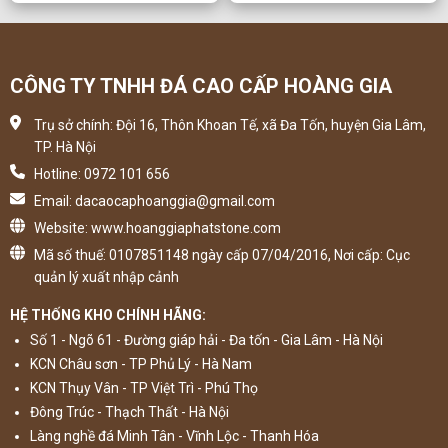
CÔNG TY TNHH ĐÁ CAO CẤP HOÀNG GIA
Trụ sở chính: Đội 16, Thôn Khoan Tế, xã Đa Tốn, huyện Gia Lâm,
TP. Hà Nội
Hotline: 0972 101 656
Email: dacaocaphoanggia@gmail.com
Website: www.hoanggiaphatstone.com
Mã số thuế: 0107851148 ngày cấp 07/04/2016, Nơi cấp: Cục
quản lý xuất nhập cảnh
HỆ THỐNG KHO CHÍNH HÃNG:
Số 1 - Ngõ 61 - Đường giáp hải - Đa tốn - Gia Lâm - Hà Nội
KCN Châu sơn - TP Phủ Lý - Hà Nam
KCN Thụy Vân - TP Việt Trì - Phú Thọ
Đông Trúc - Thạch Thất - Hà Nội
Làng nghề đá Minh Tân - Vĩnh Lộc - Thanh Hóa