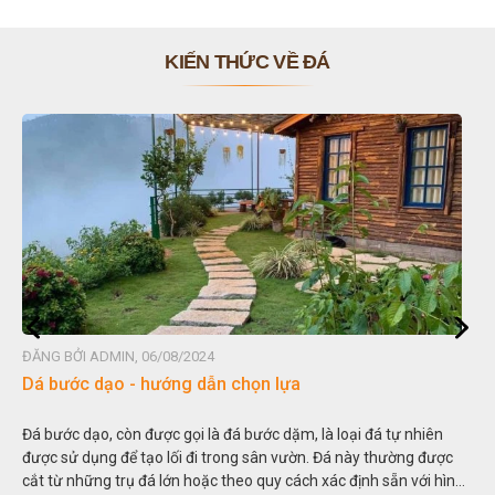
KIẾN THỨC VỀ ĐÁ
ĐĂNG BỞI ADMIN, 06/08/2024
Đá non bộ - cách lựa chọn non bộ đẹp
à loại đá tự nhiên
Hòn non bộ được biết đến là một nghệ thuật xâ
 Đá này thường được
thu nhỏ, đưa mô hình những ngọn núi to lớn ng
xác định sẵn với hình
trong các vườn cảnh. Hay nói một cách khác, ngư