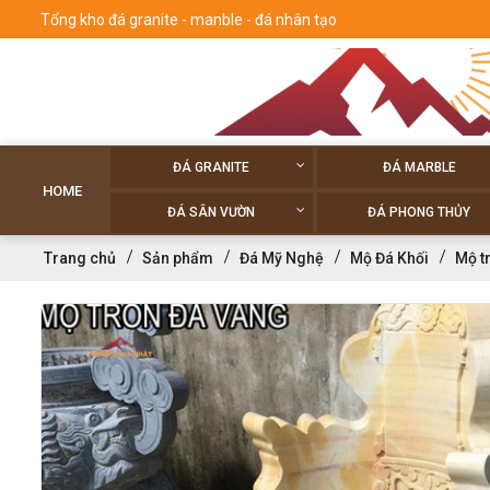
Tổng kho đá granite - manble - đá nhân tạo
ĐÁ GRANITE
ĐÁ MARBLE
HOME
ĐÁ SÂN VƯỜN
ĐÁ PHONG THỦY
Trang chủ
Sản phẩm
Đá Mỹ Nghệ
Mộ Đá Khối
Mộ t