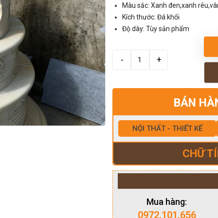
Màu sắc: Xanh đen,xanh rêu,v
Kích thước: Đá khối
Độ dày: Tùy sản phẩm
BÁN HÀ
NỘI THẤT - THIẾT KẾ
CHỮ TÍ
Mua hàng:
0972.101.656