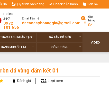
về đá
Quy trình bán hàng
Check bảo hành
Liên hệ
Hotline
Giỏ
0
Email liên hệ
24/7:
hàng
dacaocaphoanggia@gmail.com
0972
0đ
101 656
 THẠCH ANH NHÂN TẠO
ĐÁ TÂN CỔ ĐIỂN
VIDEO
HẠNG MỤC ỐP LÁT
CÔNG TRÌNH
ròn đá vàng dăm kết 01
Đánh giá
Lượt xem
0
722