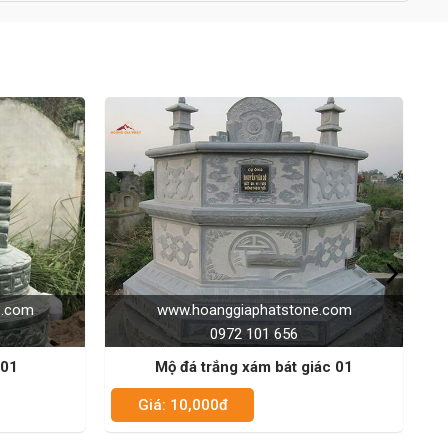
phatstone.com
www.hoanggiaphatstone.com
01 656
0972 101 656
ám bát giác 01
Mộ đá xanh đen ba mái 01
Giá: 10,000đ