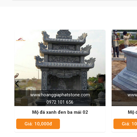
e.com
www.hoanggiaphatstone.com
0972 101 656
ái 02
Mộ đá xanh đen bát giác 01
Giá: 10,000đ