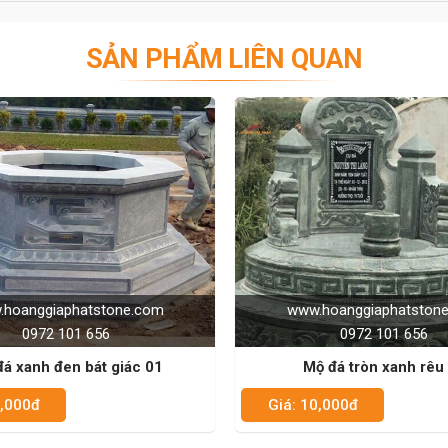
SẢN PHẨM LIÊN QUAN
www.hoanggiaphatstone.com
www.hoanggia
0972 101 656
0972 1
Mộ đá tròn xanh rêu 01
Mộ đá trắng x
Giá: 10,000đ
Giá: 10,000đ