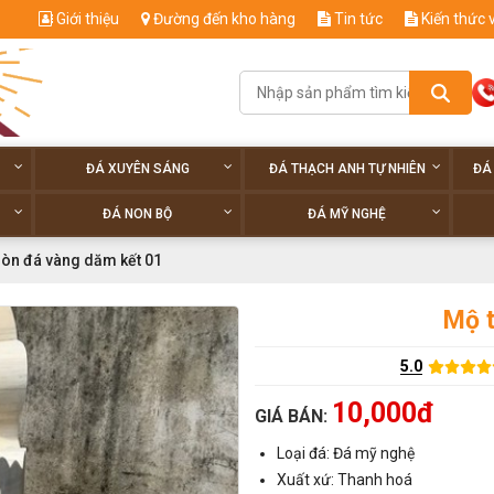
Giới thiệu
Đường đến kho hàng
Tin tức
Kiến thức 
ĐÁ XUYÊN SÁNG
ĐÁ THẠCH ANH TỰ NHIÊN
ĐÁ
ĐÁ NON BỘ
ĐÁ MỸ NGHỆ
ròn đá vàng dăm kết 01
Mộ t
5.0
10,000đ
GIÁ BÁN:
Loại đá: Đá mỹ nghệ
Xuất xứ: Thanh hoá