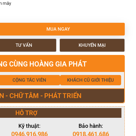
ân mây
MUA NGAY
TƯ VẤN
KHUYẾN MẠI
NG CÙNG HOÀNG GIA PHÁT
CỘNG TÁC VIÊN
KHÁCH CŨ GIỚI THIỆU
N - CHỮ TÂM - PHÁT TRIỂN
HỖ TRỢ
Kỹ thuật:
Bảo hành:
0946.916.986
0918.461.686