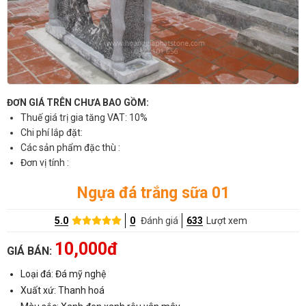
ĐƠN GIÁ TRÊN CHƯA BAO GỒM:
Thuế giá trị gia tăng VAT: 10%
Chi phí lắp đặt:
Các sản phẩm đặc thù :
Đơn vị tính :
Ngựa đá trắng sữa 01
5.0
0
Đánh giá
633
Lượt xem
10,000đ
GIÁ BÁN:
Loại đá: Đá mỹ nghệ
Xuất xứ: Thanh hoá