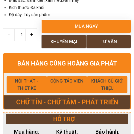
Màu sắc: Xanh đen,xanh rêu,vân mây
Kích thước: Đá khối
Độ dày: Tùy sản phẩm
MUA NGAY
KHUYẾN MẠI
TƯ VẤN
BÁN HÀNG CÙNG HOÀNG GIA PHÁT
NỘI THẤT -
CỘNG TÁC VIÊN
KHÁCH CŨ GIỚI
THIẾT KẾ
THIỆU
CHỮ TÍN - CHỮ TÂM - PHÁT TRIỂN
HỖ TRỢ
Mua hàng:
Kỹ thuật:
Bảo hành: