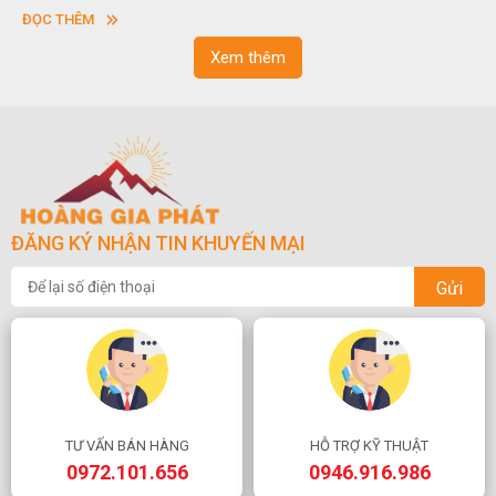
vuông hoặc hình chữ nhật và có độ dày khác nhau.
ĐỌC THÊM
Xem thêm
ĐĂNG KÝ NHẬN TIN KHUYẾN MẠI
Gửi
TƯ VẤN BÁN HÀNG
HỖ TRỢ KỸ THUẬT
0972.101.656
0946.916.986