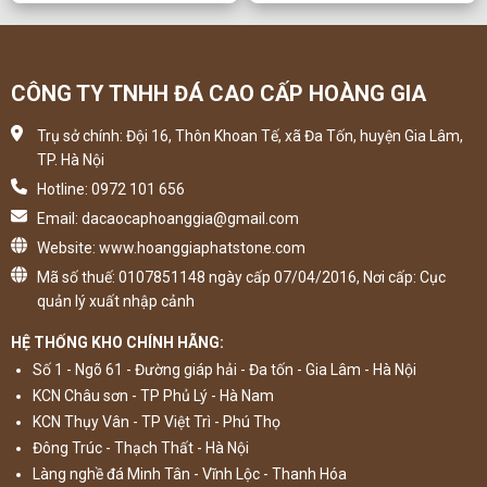
CÔNG TY TNHH ĐÁ CAO CẤP HOÀNG GIA
Trụ sở chính: Đội 16, Thôn Khoan Tế, xã Đa Tốn, huyện Gia Lâm,
TP. Hà Nội
Hotline: 0972 101 656
Email: dacaocaphoanggia@gmail.com
Website: www.hoanggiaphatstone.com
Mã số thuế: 0107851148 ngày cấp 07/04/2016, Nơi cấp: Cục
quản lý xuất nhập cảnh
HỆ THỐNG KHO CHÍNH HÃNG:
Số 1 - Ngõ 61 - Đường giáp hải - Đa tốn - Gia Lâm - Hà Nội
KCN Châu sơn - TP Phủ Lý - Hà Nam
KCN Thụy Vân - TP Việt Trì - Phú Thọ
Đông Trúc - Thạch Thất - Hà Nội
Làng nghề đá Minh Tân - Vĩnh Lộc - Thanh Hóa