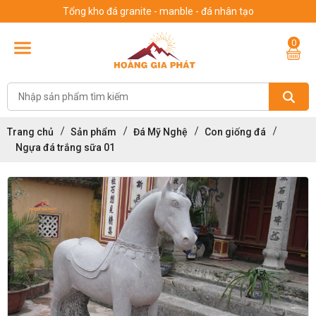
Tổng kho đá granite - manble - đá nhân tạo
0
Trang chủ
Sản phẩm
Đá Mỹ Nghệ
Con giống đá
Ngựa đá trắng sữa 01