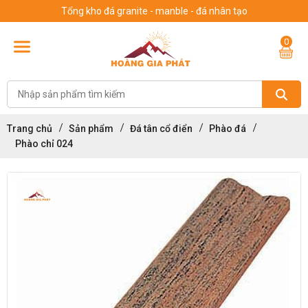
Tổng kho đá granite - manble - đá nhân tạo
0
Trang chủ
Sản phẩm
Đá tân cổ điển
Phào đá
Phào chỉ 024