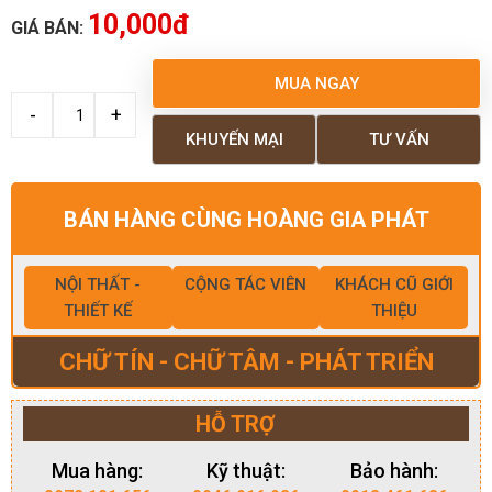
10,000đ
GIÁ BÁN:
MUA NGAY
KHUYẾN MẠI
TƯ VẤN
BÁN HÀNG CÙNG HOÀNG GIA PHÁT
NỘI THẤT -
CỘNG TÁC VIÊN
KHÁCH CŨ GIỚI
THIẾT KẾ
THIỆU
CHỮ TÍN - CHỮ TÂM - PHÁT TRIỂN
HỖ TRỢ
Mua hàng:
Kỹ thuật:
Bảo hành: