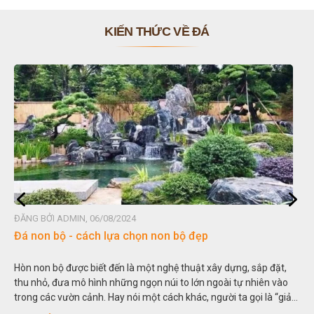
KIẾN THỨC VỀ ĐÁ
ĐĂNG BỞI ADMIN, 06/08/2024
Đá non bộ - cách lựa chọn non bộ đẹp
Hòn non bộ được biết đến là một nghệ thuật xây dựng, sắp đặt,
thu nhỏ, đưa mô hình những ngọn núi to lớn ngoài tự nhiên vào
trong các vườn cảnh. Hay nói một cách khác, người ta gọi là “giả
sơn”. Nghệ thuật hòn non bộ nhằm phục vụ cho mục đích thưởng