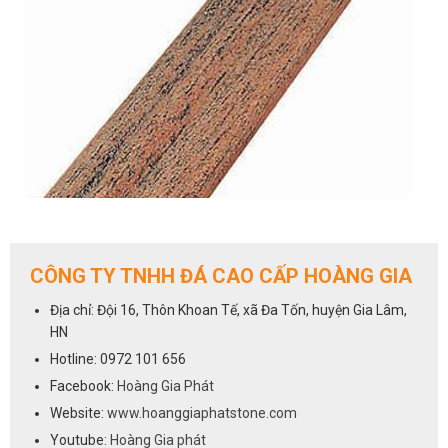
CÔNG TY TNHH ĐÁ CAO CẤP HOÀNG GIA
Địa chỉ: Đội 16, Thôn Khoan Tế, xã Đa Tốn, huyện Gia Lâm,
HN
Không phải loại phào chỉ nào cũng phải có hoa văn đẹp đẽ, tráng lệ,
Hotline: 0972 101 656
nó còn phụ thuộc vào thiết kế tổng thể của nơi ở, nếu nơi ở được xây
Facebook:
Hoàng Gia Phát
dựng đơn giản mà phào chỉ quá cầu kỳ sẽ rất khó coi. Loại phào chỉ
Website:
www.hoanggiaphatstone.com
024 của Hoàng Gia Phát được làm từ gỗ và không có hoa văn phức
tạp nào nhưng cũng chính vì sự đơn giản ấy mà dễ phù hợp với
Youtube:
Hoàng Gia phát