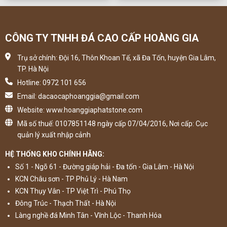
CÔNG TY TNHH ĐÁ CAO CẤP HOÀNG GIA
Trụ sở chính: Đội 16, Thôn Khoan Tế, xã Đa Tốn, huyện Gia Lâm,
TP. Hà Nội
Hotline: 0972 101 656
Email: dacaocaphoanggia@gmail.com
Website: www.hoanggiaphatstone.com
Mã số thuế: 0107851148 ngày cấp 07/04/2016, Nơi cấp: Cục
quản lý xuất nhập cảnh
HỆ THỐNG KHO CHÍNH HÃNG:
Số 1 - Ngõ 61 - Đường giáp hải - Đa tốn - Gia Lâm - Hà Nội
KCN Châu sơn - TP Phủ Lý - Hà Nam
KCN Thụy Vân - TP Việt Trì - Phú Thọ
Đông Trúc - Thạch Thất - Hà Nội
Làng nghề đá Minh Tân - Vĩnh Lộc - Thanh Hóa