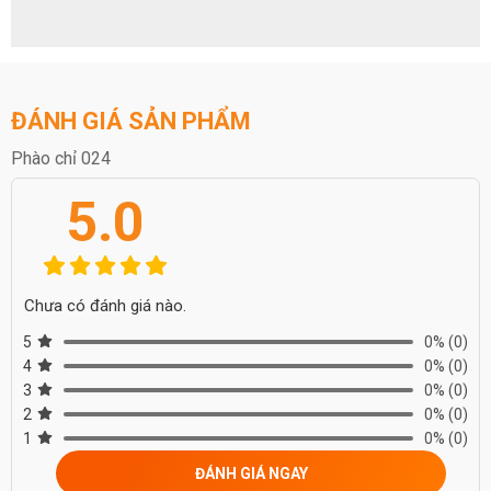
nhiều loại thiết kế nhà ở, chính vì điều này mà nó được chọn lựa
nhiều.
ĐÁNH GIÁ SẢN PHẨM
Phào chỉ 024
5.0
Chưa có đánh giá nào.
5
0%
(0)
4
0%
(0)
3
0%
(0)
2
0%
(0)
1
0%
(0)
ĐÁNH GIÁ NGAY