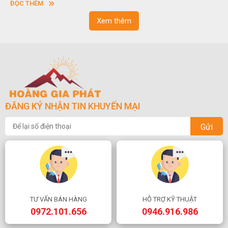
ĐỌC THÊM
ngoạn và phong thủy trong cuộc sống.
Xem thêm
ĐĂNG KÝ NHẬN TIN KHUYẾN MẠI
Gửi
TƯ VẤN BÁN HÀNG
HỖ TRỢ KỸ THUẬT
0972.101.656
0946.916.986