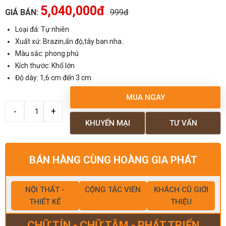
5,040,000đ
GIÁ BÁN:
999đ
Loại đá: Tự nhiên
Xuất xứ: Brazin,ấn độ,tây ban nha..
Màu sắc: phong phú
Kích thước: Khổ lớn
Độ dày: 1,6 cm đến 3 cm
MUA NGAY
KHUYẾN MẠI
TƯ VẤN
BÁN HÀNG CÙNG HOÀNG GIA PHÁT
NỘI THẤT -
CỘNG TÁC VIÊN
KHÁCH CŨ GIỚI
THIẾT KẾ
THIỆU
CHỮ TÍN - CHỮ TÂM - PHÁT TRIỂN