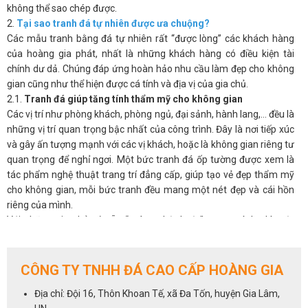
không thể sao chép được.
2.
Tại sao tranh đá tự nhiên được ưa chuộng?
Các mẫu tranh bằng đá tự nhiên rất “được lòng” các khách hàng
của hoàng gia phát, nhất là những khách hàng có điều kiện tài
chính dư dả. Chúng đáp ứng hoàn hảo nhu cầu làm đẹp cho không
gian cũng như thể hiện được cá tính và địa vị của gia chủ.
2.1.
Tranh đá giúp tăng tính thẩm mỹ cho không gian
Các vị trí như phòng khách, phòng ngủ, đại sảnh, hành lang,… đều là
những vị trí quan trọng bậc nhất của công trình. Đây là nơi tiếp xúc
và gây ấn tượng mạnh với các vị khách, hoặc là không gian riêng tư
quan trọng để nghỉ ngơi. Một bức tranh đá ốp tường được xem là
tác phẩm nghệ thuật trang trí đẳng cấp, giúp tạo vẻ đẹp thẩm mỹ
cho không gian, mỗi bức tranh đều mang một nét đẹp và cái hồn
riêng của mình.
Với những gia chủ có sẵn “máu nghệ thuật” trong mình, thì một
bức tranh phong thủy đá tự nhiên sẽ luôn là ưu tiên hàng đầu cho
không gian phòng khách.
2.2.
Tranh đá giúp điều hòa phong thủy cho phòng khách
CÔNG TY TNHH ĐÁ CAO CẤP HOÀNG GIA
Không chỉ đẹp tự nhiên mà ở nhiều khía cạnh, tranh đá còn có ý
Địa chỉ: Đội 16, Thôn Khoan Tế, xã Đa Tốn, huyện Gia Lâm,
nghĩa phong thủy, có thể tác động đến âm dương ngũ hành và làm