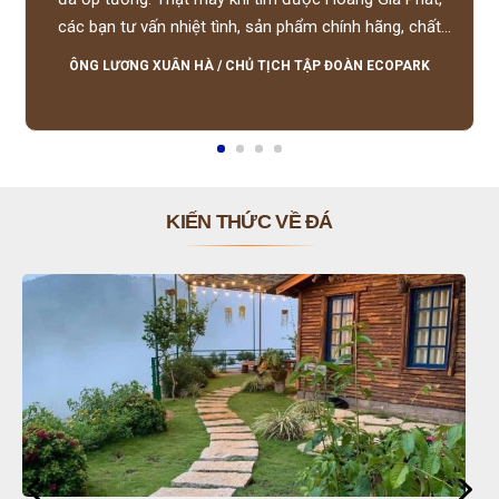
các bạn tư vấn nhiệt tình, sản phẩm chính hãng, chất
lượng tốt, giá hợp lý, hỗ trợ tận tình.
ÔNG LƯƠNG XUÂN HÀ
/
CHỦ TỊCH TẬP ĐOÀN ECOPARK
KIẾN THỨC VỀ ĐÁ