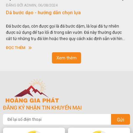
G BỞI ADMIN, 06/08/2024
ĐĂNG B
 bước dạo - hướng dẫn chọn lựa
Đá no
bước dạo, còn được gọi là đá bước dặm, là loại đá tự nhiên
Hòn no
c sử dụng để tạo lối đi trong sân vườn. Đá này thường được
thu nh
 từ những trụ đá lớn hoặc theo quy cách xác định sẵn với hình
trong 
ng hoặc hình chữ nhật và có độ dày khác nhau.
sơn”. 
C THÊM
ĐỌC 
ngoạn 
Xem thêm
ĐĂNG KÝ NHẬN TIN KHUYẾN MẠI
Gửi