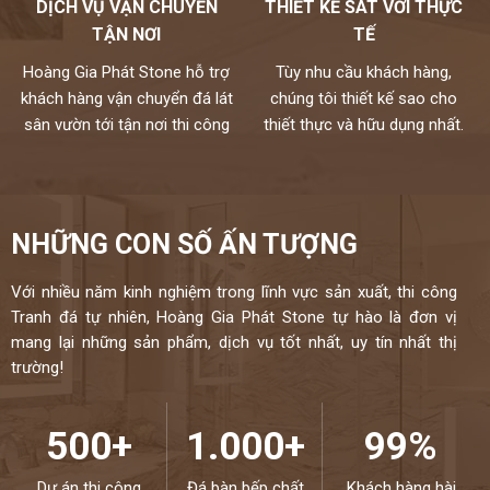
DỊCH VỤ VẬN CHUYỂN
THIẾT KẾ SÁT VỚI THỰC
các nhà cung cấp hàng đầu thế giới và kiểm định kỹ lưỡng theo
TẬN NƠI
TẾ
một quy trình chuyên nghiệp.
Hoàng Gia Phát Stone hỗ trợ
Tùy nhu cầu khách hàng,
Mọi nhu cầu, xin vui lòng liên hệ Hotline 0972101656 -
khách hàng vận chuyển đá lát
chúng tôi thiết kế sao cho
0946916986
sân vườn tới tận nơi thi công
thiết thực và hữu dụng nhất.
NHỮNG CON SỐ ẤN TƯỢNG
Với nhiều năm kinh nghiệm trong lĩnh vực sản xuất, thi công
Tranh đá tự nhiên, Hoàng Gia Phát Stone tự hào là đơn vị
mang lại những sản phẩm, dịch vụ tốt nhất, uy tín nhất thị
trường!
500+
1.000+
99%
Dự án thi công
Đá bàn bếp chất
Khách hàng hài