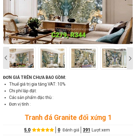
ĐƠN GIÁ TRÊN CHƯA BAO GỒM:
Thuế giá trị gia tăng VAT: 10%
Chi phí lắp đặt:
Các sản phẩm đặc thù :
Đơn vị tính :
Tranh đá Granite đối xứng 1
5.0
0
Đánh giá
391
Lượt xem