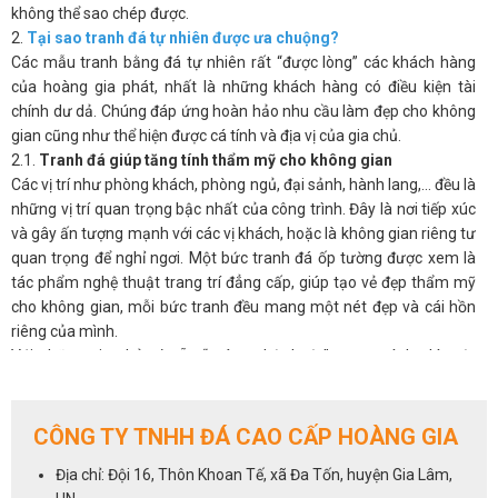
không thể sao chép được.
2.
Tại sao tranh đá tự nhiên được ưa chuộng?
Các mẫu tranh bằng đá tự nhiên rất “được lòng” các khách hàng
của hoàng gia phát, nhất là những khách hàng có điều kiện tài
chính dư dả. Chúng đáp ứng hoàn hảo nhu cầu làm đẹp cho không
gian cũng như thể hiện được cá tính và địa vị của gia chủ.
2.1.
Tranh đá giúp tăng tính thẩm mỹ cho không gian
Các vị trí như phòng khách, phòng ngủ, đại sảnh, hành lang,… đều là
những vị trí quan trọng bậc nhất của công trình. Đây là nơi tiếp xúc
và gây ấn tượng mạnh với các vị khách, hoặc là không gian riêng tư
quan trọng để nghỉ ngơi. Một bức tranh đá ốp tường được xem là
tác phẩm nghệ thuật trang trí đẳng cấp, giúp tạo vẻ đẹp thẩm mỹ
cho không gian, mỗi bức tranh đều mang một nét đẹp và cái hồn
riêng của mình.
Với những gia chủ có sẵn “máu nghệ thuật” trong mình, thì một
bức tranh phong thủy đá tự nhiên sẽ luôn là ưu tiên hàng đầu cho
không gian phòng khách.
2.2.
Tranh đá giúp điều hòa phong thủy cho phòng khách
CÔNG TY TNHH ĐÁ CAO CẤP HOÀNG GIA
Không chỉ đẹp tự nhiên mà ở nhiều khía cạnh, tranh đá còn có ý
Địa chỉ: Đội 16, Thôn Khoan Tế, xã Đa Tốn, huyện Gia Lâm,
nghĩa phong thủy, có thể tác động đến âm dương ngũ hành và làm