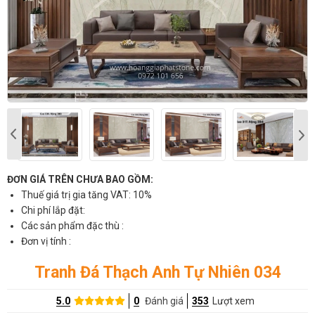
ĐƠN GIÁ TRÊN CHƯA BAO GỒM:
Thuế giá trị gia tăng VAT: 10%
Chi phí lắp đặt:
Các sản phẩm đặc thù :
Đơn vị tính :
Tranh Đá Thạch Anh Tự Nhiên 034
5.0
0
Đánh giá
353
Lượt xem