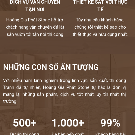
DỊCH VỤ VẬN CHUYỂN
THIẾT KẾ SÁT VỚI THỰC
các nhà cung cấp hàng đầu thế giới và kiểm định kỹ lưỡng theo
TẬN NƠI
TẾ
một quy trình chuyên nghiệp.
Hoàng Gia Phát Stone hỗ trợ
Tùy nhu cầu khách hàng,
Mọi nhu cầu, xin vui lòng liên hệ Hotline 0972101656 -
khách hàng vận chuyển đá lát
chúng tôi thiết kế sao cho
0946916986
sân vườn tới tận nơi thi công
thiết thực và hữu dụng nhất.
NHỮNG CON SỐ ẤN TƯỢNG
Với nhiều năm kinh nghiệm trong lĩnh vực sản xuất, thi công
Tranh đá tự nhiên, Hoàng Gia Phát Stone tự hào là đơn vị
mang lại những sản phẩm, dịch vụ tốt nhất, uy tín nhất thị
trường!
500+
1.000+
99%
Dự án thi công
Đá bàn bếp chất
Khách hàng hài