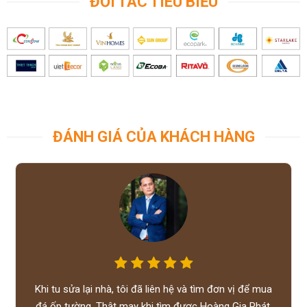
ĐỐI TÁC TIÊU BIỂU
ĐÁNH GIÁ CỦA KHÁCH HÀNG
Khi tu sửa lại nhà, tôi đã liên hệ và tìm đơn vị để mua
đá ốp tường. Thật may khi tìm được Hoàng Gia Phát,