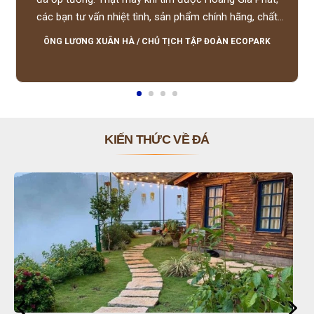
các bạn tư vấn nhiệt tình, sản phẩm chính hãng, chất
lượng tốt, giá hợp lý, hỗ trợ tận tình.
ÔNG LƯƠNG XUÂN HÀ
/
CHỦ TỊCH TẬP ĐOÀN ECOPARK
KIẾN THỨC VỀ ĐÁ