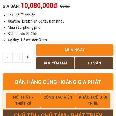
10,080,000đ
GIÁ BÁN:
999đ
Loại đá: Tự nhiên
Xuất xứ: Brazin,ấn độ,tây ban nha..
Màu sắc: phong phú
Kích thước: Khổ lớn
Độ dày: 1,6 cm đến 3 cm
MUA NGAY
KHUYẾN MẠI
TƯ VẤN
BÁN HÀNG CÙNG HOÀNG GIA PHÁT
NỘI THẤT -
CỘNG TÁC VIÊN
KHÁCH CŨ GIỚI
THIẾT KẾ
THIỆU
CHỮ TÍN - CHỮ TÂM - PHÁT TRIỂN