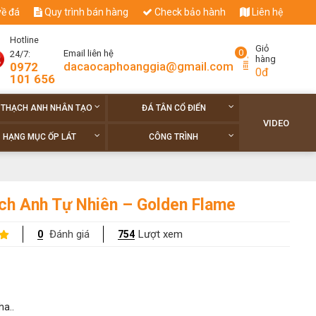
về đá
Quy trình bán hàng
Check bảo hành
Liên hệ
Hotline
Giỏ
0
Email liên hệ
24/7:
hàng
dacaocaphoanggia@gmail.com
0972
0đ
101 656
 THẠCH ANH NHÂN TẠO
ĐÁ TÂN CỔ ĐIỂN
VIDEO
HẠNG MỤC ỐP LÁT
CÔNG TRÌNH
ch Anh Tự Nhiên – Golden Flame
Đánh giá
Lượt xem
0
754
ha..