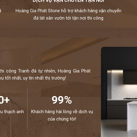
DỊCH VỤ VẬN CHUYỂN TẬN NƠI
, xanh biển,…
á
Hoàng Gia Phát Stone hỗ trợ khách hàng vận chuyển
ự nhiên chuyên nghiệp. Hiện nay, chúng tôi đang sở
đá lát sân vườn tới tận nơi thi công
hiều mẫu mã độc đáo và kích thước đa dạng. Toàn bộ
u thế giới và kiểm định kỹ lưỡng theo một quy trình
hiệp.
otline 0972101656 - 0946916986
thi công Tranh đá tự nhiên, Hoàng Gia Phát
 tốt nhất, uy tín nhất thị trường!
0+
99%
ệu thạch anh
Khách hàng hài lòng về dịch vụ
của chúng tôi!