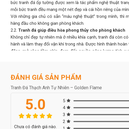
bức tranh đá ốp tường được xem là tác phẩm nghệ thuật trang
mỗi bức tranh đều mang một nét đẹp và cái hồn riêng của mìn
Với những gia chủ có sẵn “máu nghệ thuật” trong mình, thì m
hàng đầu cho không gian phòng khách.
2.2.
Tranh đá giúp điều hòa phong thủy cho phòng khách
Không chỉ đẹp tự nhiên mà ở nhiều khía cạnh, tranh đá còn c
hành và làm thay đổi vận khí trong nhà. Được hình thành hoàn 
đãng, mở rộng tầm nhìn, đem đến nguồn năng lượng tích cực, 
căng thẳng mệt mỏi.
Người ta quan niệm, khi chọn tranh đá tự nhiên có màu sắc 
những xui xẻo, giúp gia chủ thuận lợi phát triển trong công việc
ĐÁNH GIÁ SẢN PHẨM
2.3.
Bền bỉ với thời gian, dễ vệ sinh lau chùi
Tranh đá tự nhiên bền bỉ cùng thời gian, cho tuổi thọ cao lê
Tranh Đá Thạch Anh Tự Nhiên – Golden Flame
như: gỗ, sơn, nhựa,… thông thường. Chi phí đầu tư ban đầu cho
5.0
về lâu dài cũng như ưu điểm mà loại tranh này mang lại thì có 
5
Nếu như các chất liệu sơn, gỗ, nhựa,… sau một thời gian sử 
4
mỹ, tốn thời gian và tiền bạc để sửa chữa thì tranh đá tự n
3
này.
2
Chưa có đánh giá nào.
Ngoài ra, tranh đá tự nhiên dễ dàng vệ sinh, lau chùi, không
1