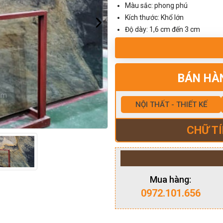
Màu sắc: phong phú
Kích thước: Khổ lớn
Độ dày: 1,6 cm đến 3 cm
BÁN HÀ
NỘI THẤT - THIẾT KẾ
CHỮ TÍ
Mua hàng:
0972.101.656