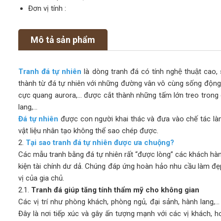
Đơn vị tính :
Mô tả sản phẩm
Tranh đá tự nhiên
là dòng tranh đá có tính nghệ thuật c
thành từ đá tự nhiên với những đường vân vô cùng sống động, 
cực quang aurora,… được cắt thành những tấm lớn treo trong 
lang,…
Đá tự nhiên
được con người khai thác và đưa vào chế tác là
vật liệu nhân tạo không thể sao chép được.
2.
Tại sao tranh đá tự nhiên được ưa chuộng?
Các mẫu tranh bằng đá tự nhiên rất “được lòng” các khách hàn
kiện tài chính dư dả. Chúng đáp ứng hoàn hảo nhu cầu làm đẹ
vị của gia chủ.
2.1.
Tranh đá giúp tăng tính thẩm mỹ cho không gian
Các vị trí như phòng khách, phòng ngủ, đại sảnh, hành lang,… 
Đây là nơi tiếp xúc và gây ấn tượng mạnh với các vị khách, h