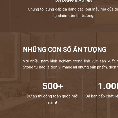
ĐA DẠNG MẪU MÃ
xanh lá, đen, xanh
Chúng tôi cung cấp đa dạng các loại mẫu mã của đ
kho đá hoàng gia phát là nhà phân phối và thi công đá t
tự nhiên trên thị trường.
hữu bộ sưu tập tranh đá tự nhiên ốp tường cao cấp với n
đều được nhập khẩu trực tiếp từ các nhà cung cấp hàng đầ
chuyên ng
Mọi nhu cầu, xin vui lòng liên hệ H
NHỮNG CON SỐ ẤN TƯỢNG
Với nhiều năm kinh nghiệm trong lĩnh vực sản xuất, 
Stone tự hào là đơn vị mang lại những sản phẩm, dịch vụ
500+
1.00
Dự án thi công toàn quốc mỗi
Đá bàn bếp chất li
năm!