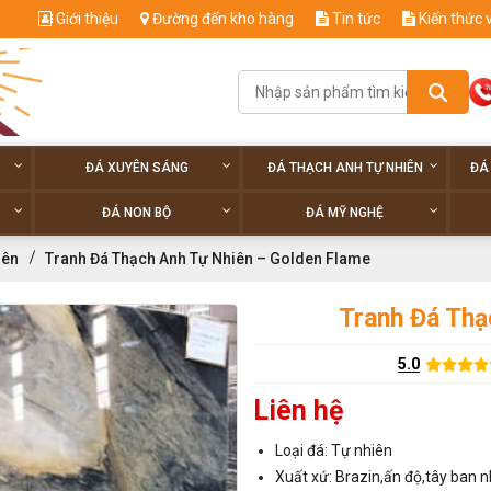
Giới thiệu
Đường đến kho hàng
Tin tức
Kiến thức 
ĐÁ XUYÊN SÁNG
ĐÁ THẠCH ANH TỰ NHIÊN
ĐÁ
ĐÁ NON BỘ
ĐÁ MỸ NGHỆ
iên
Tranh Đá Thạch Anh Tự Nhiên – Golden Flame
Tranh Đá Thạ
5.0
Liên hệ
Loại đá: Tự nhiên
Xuất xứ: Brazin,ấn độ,tây ban n