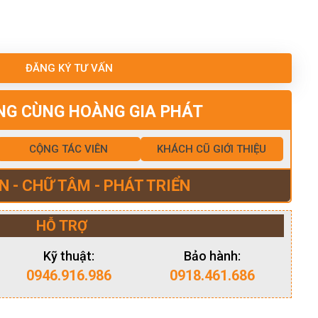
ĐĂNG KÝ TƯ VẤN
NG CÙNG HOÀNG GIA PHÁT
CỘNG TÁC VIÊN
KHÁCH CŨ GIỚI THIỆU
N - CHỮ TÂM - PHÁT TRIỂN
HỖ TRỢ
Kỹ thuật:
Bảo hành:
0946.916.986
0918.461.686