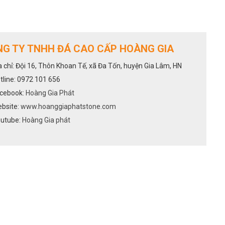
G TY TNHH ĐÁ CAO CẤP HOÀNG GIA
a chỉ: Đội 16, Thôn Khoan Tế, xã Đa Tốn, huyện Gia Lâm, HN
tline: 0972 101 656
cebook:
Hoàng Gia Phát
bsite:
www.hoanggiaphatstone.com
utube:
Hoàng Gia phát