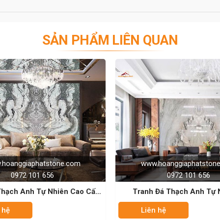
SẢN PHẨM LIÊN QUAN
n duy nhất để trang trí nội thất phòng khách hoặc phòng
đá là độc nhất và không trùng lặp.
m đá có bề mặt tương đối giống nhau và kích thước khá
Tranh đá đối xứng 2 phía có đường vân giống nhau nên
ng nhau, và phù hợp cho những không gian rộng rãi, yêu
nhà hàng, khách sạn, trung tâm thương mại, trung tâm
ười nhìn không thể rời mắt.
www.hoanggiaphatstone.com
www.h
0972 101 656
ói về tranh đá tự nhiên. Chúng nổi tiếng với khả năng
-
Tranh Đá Thạch Anh Tự Nhiên –
Tranh Đá Th
heo đó, khi thi công người ta thường lắp đặt hệ thống
Calacata
uyền diệu trong nhà.
Liên hệ
Liên h