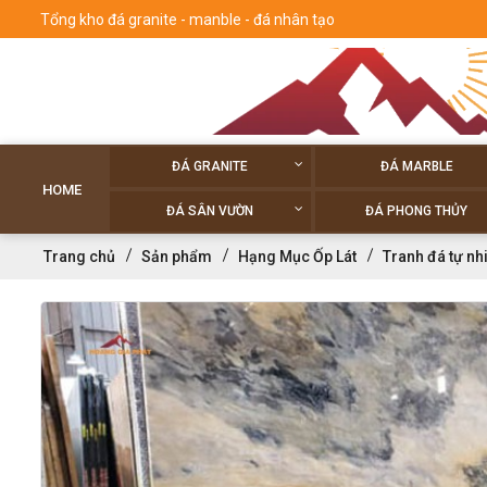
Tổng kho đá granite - manble - đá nhân tạo
ĐÁ GRANITE
ĐÁ MARBLE
HOME
ĐÁ SÂN VƯỜN
ĐÁ PHONG THỦY
Trang chủ
Sản phẩm
Hạng Mục Ốp Lát
Tranh đá tự nh