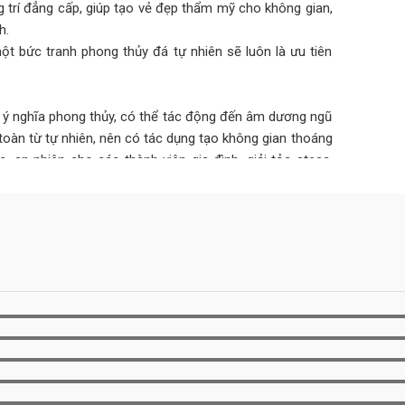
 trí đẳng cấp, giúp tạo vẻ đẹp thẩm mỹ cho không gian,
h.
ột bức tranh phong thủy đá tự nhiên sẽ luôn là ưu tiên
ó ý nghĩa phong thủy, có thể tác động đến âm dương ngũ
toàn từ tự nhiên, nên có tác dụng tạo không gian thoáng
an nhiên cho các thành viên gia đình, giải tỏa stess,
hợp với mệnh còn mang đến may mắn, tài lộc, hóa giải
, sự nghiệp.
n đến 30 năm không hỏng hóc, xuống cấp như các vật liệu
 1 bức tranh đá tự nhiên ốp tường có thể lớn nhưng tính
hiệu quả kinh tế cao hơn rất nhiều.
dụng sẽ bị xuống màu, bong tróc, mối mọt… gây mất thẩm
hiên có thể khắc phục hoàn toàn được những nhược điểm
 tốn quá nhiều công sức, bảo trì bảo dưỡng mà vẫn luôn