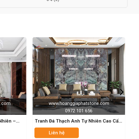
oanggiaphatstone.com
www.hoanggiaphatstone.
0972 101 656
0972 101 656
ạch Anh Tự Nhiên Cao Cấp-
Tranh Đá Thạch Anh Tự Nhiên
Blue Velvet
Moon
ệ
Liên hệ