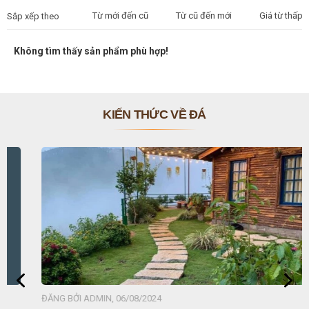
Từ mới đến cũ
Từ cũ đến mới
Giá từ thấp 
Sắp xếp theo
Không tìm thấy sản phẩm phù hợp!
KIẾN THỨC VỀ ĐÁ
ĐĂNG BỞI ADMIN, 06/08/2024