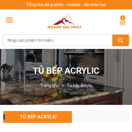
Tổng kho đá granite - manble - đá nhân tạo
0
TỦ BẾP ACRYLIC
Trang chủ
Tủ bếp acrylic
TỦ BẾP ACRYLIC