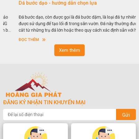
Dá bước dạo - hướng dẫn chọn lựa
Đá bước dạo, còn được gọi là đá bước dặm, là loại đá tự nhiên
được sử dụng để tạo lối đi trong sân vườn. Đá này thường được
cắt từ những trụ đá lớn hoặc theo quy cách xác định sẵn với hình
vuông hoặc hình chữ nhật và có độ dày khác nhau.
ĐỌC THÊM
Xem thêm
ĐĂNG KÝ NHẬN TIN KHUYẾN MẠI
Gửi