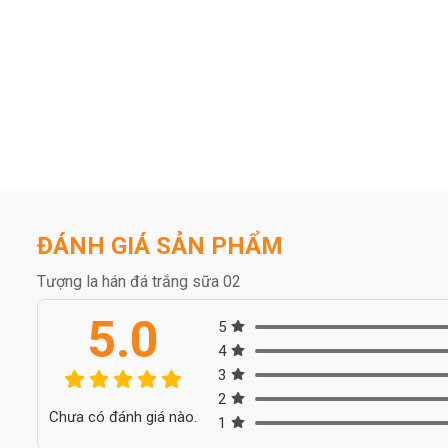
ĐÁNH GIÁ SẢN PHẨM
Tượng la hán đá trắng sữa 02
5.0
5
4
3
2
Chưa có đánh giá nào.
1