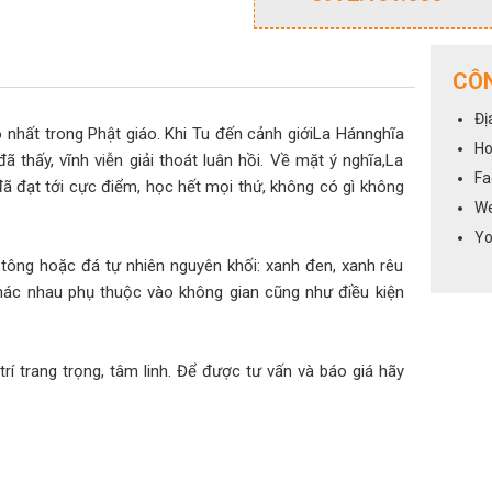
CÔN
Đị
 nhất trong Phật giáo. Khi Tu đến cảnh giớiLa Hánnghĩa
Ho
ã thấy, vĩnh viễn giải thoát luân hồi. Về mặt ý nghĩa,La
Fa
ã đạt tới cực điểm, học hết mọi thứ, không có gì không
We
Yo
tông hoặc đá tự nhiên nguyên khối: xanh đen, xanh rêu
hác nhau phụ thuộc vào không gian cũng như điều kiện
í trang trọng, tâm linh. Để được tư vấn và báo giá hãy