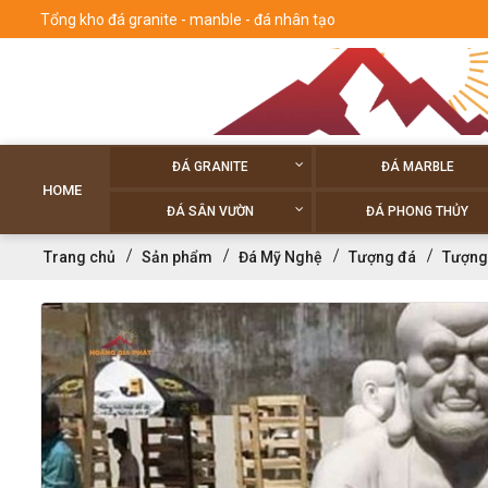
Tổng kho đá granite - manble - đá nhân tạo
ĐÁ GRANITE
ĐÁ MARBLE
HOME
ĐÁ SÂN VƯỜN
ĐÁ PHONG THỦY
Trang chủ
Sản phẩm
Đá Mỹ Nghệ
Tượng đá
Tượng 