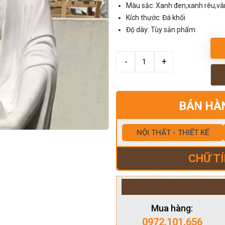
Màu sắc: Xanh đen,xanh rêu,v
Kích thước: Đá khối
Độ dày: Tùy sản phẩm
BÁN HÀ
NỘI THẤT - THIẾT KẾ
CHỮ TÍ
Mua hàng:
0972.101.656