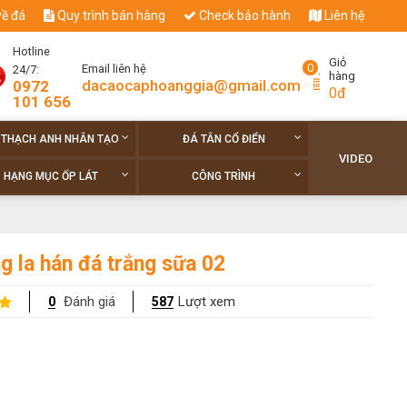
về đá
Quy trình bán hàng
Check bảo hành
Liên hệ
Hotline
Giỏ
0
Email liên hệ
24/7:
hàng
dacaocaphoanggia@gmail.com
0972
0đ
101 656
 THẠCH ANH NHÂN TẠO
ĐÁ TÂN CỔ ĐIỂN
VIDEO
HẠNG MỤC ỐP LÁT
CÔNG TRÌNH
g la hán đá trắng sữa 02
Đánh giá
Lượt xem
0
587