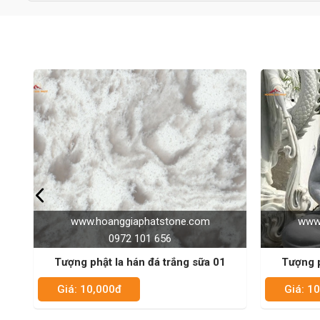
www.hoanggiaphatstone.com
www.
0972 101 656
Tượng phật la hán đá trắng sữa 02
Tượng p
Giá: 10,000đ
Giá: 1