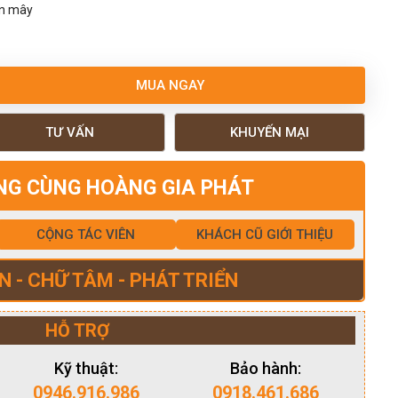
ân mây
MUA NGAY
TƯ VẤN
KHUYẾN MẠI
NG CÙNG HOÀNG GIA PHÁT
CỘNG TÁC VIÊN
KHÁCH CŨ GIỚI THIỆU
N - CHỮ TÂM - PHÁT TRIỂN
HỖ TRỢ
Kỹ thuật:
Bảo hành:
0946.916.986
0918.461.686