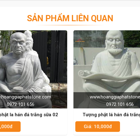
SẢN PHẨM LIÊN QUAN
hoanggiaphatstone.com
www.hoanggiaphatston
0972 101 656
0972 101 656
hật lá hán đá trắng sữa 05
Tượng phật la hán đá trắn
0,000đ
Giá: 10,000đ