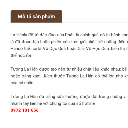
Mô tả sản phẩm
La Hánlà đệ tử đắc đạo của Phật, là chính quả có tu hành cao
là đã đoạn tận buồn phiền của tam giới, diệt trừ những điều đ
Háncó thể coi là Vô Cực Quả hoặc Giải Vô Học Quả, biểu thị đ
thể học rồi.
Tượng La Hán được tạo nên từ nhiều chất liệu khác nhau: bê 
hoặc trắng xám....Kích thước Tượng La Hán có thể lớn nhỏ k
của cá nhân.
Tượng La Hán đá trắng sữa thường được đặt trong những vị tr
nhanh tay liên hệ với chúng tôi qua số hotline
0972 101 656