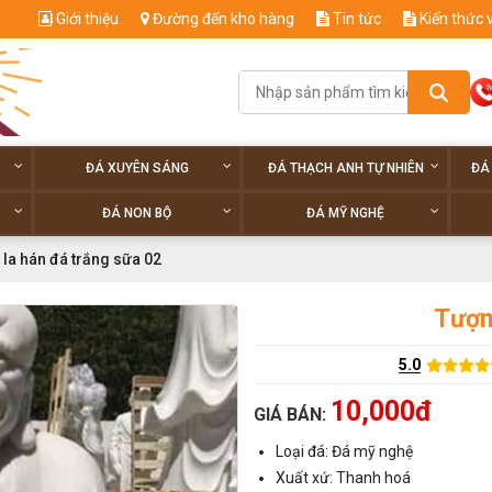
Giới thiệu
Đường đến kho hàng
Tin tức
Kiến thức 
ĐÁ XUYÊN SÁNG
ĐÁ THẠCH ANH TỰ NHIÊN
ĐÁ
ĐÁ NON BỘ
ĐÁ MỸ NGHỆ
la hán đá trắng sữa 02
Tượn
5.0
10,000đ
GIÁ BÁN:
Loại đá: Đá mỹ nghệ
Xuất xứ: Thanh hoá