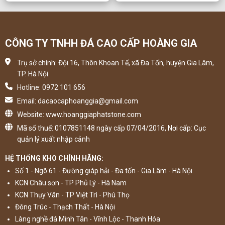
CÔNG TY TNHH ĐÁ CAO CẤP HOÀNG GIA
Trụ sở chính: Đội 16, Thôn Khoan Tế, xã Đa Tốn, huyện Gia Lâm,
TP. Hà Nội
Hotline: 0972 101 656
Email: dacaocaphoanggia@gmail.com
Website: www.hoanggiaphatstone.com
Mã số thuế: 0107851148 ngày cấp 07/04/2016, Nơi cấp: Cục
quản lý xuất nhập cảnh
HỆ THỐNG KHO CHÍNH HÃNG:
Số 1 - Ngõ 61 - Đường giáp hải - Đa tốn - Gia Lâm - Hà Nội
KCN Châu sơn - TP Phủ Lý - Hà Nam
KCN Thụy Vân - TP Việt Trì - Phú Thọ
Đông Trúc - Thạch Thất - Hà Nội
Làng nghề đá Minh Tân - Vĩnh Lộc - Thanh Hóa