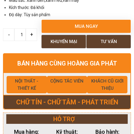
Màu sắc: Xanh đen,xanh rêu,vân mây
Kích thước: Đá khối
Độ dày: Tùy sản phẩm
MUA NGAY
KHUYẾN MẠI
TƯ VẤN
BÁN HÀNG CÙNG HOÀNG GIA PHÁT
NỘI THẤT -
CỘNG TÁC VIÊN
KHÁCH CŨ GIỚI
THIẾT KẾ
THIỆU
CHỮ TÍN - CHỮ TÂM - PHÁT TRIỂN
HỖ TRỢ
Mua hàng:
Kỹ thuật:
Bảo hành: