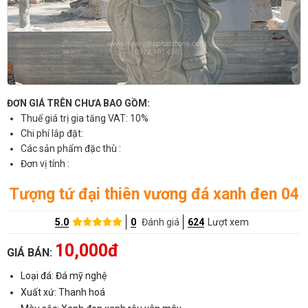
ĐƠN GIÁ TRÊN CHƯA BAO GỒM:
Thuế giá trị gia tăng VAT: 10%
Chi phí lắp đặt:
Các sản phẩm đặc thù :
Đơn vị tính :
Tượng tứ đại thiên vương đá xanh đen 04
5.0
0
Đánh giá
624
Lượt xem
10,000đ
GIÁ BÁN:
Loại đá: Đá mỹ nghệ
Xuất xứ: Thanh hoá