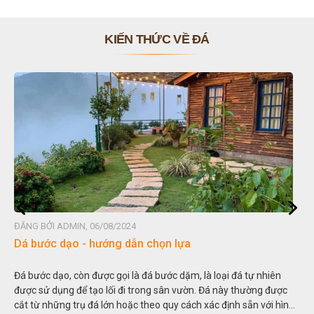
KIẾN THỨC VỀ ĐÁ
ĐĂNG BỞI ADMIN, 06/08/2024
ĐĂN
Dá bước dạo - hướng dẫn chọn lựa
Đá
Đá bước dạo, còn được gọi là đá bước dặm, là loại đá tự nhiên
Hòn
được sử dụng để tạo lối đi trong sân vườn. Đá này thường được
thu
cắt từ những trụ đá lớn hoặc theo quy cách xác định sẵn với hình
tro