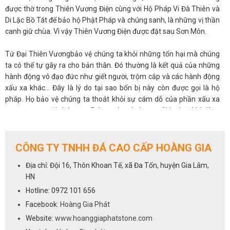
được thờ trong Thiên Vương Điện cùng với Hộ Pháp Vi Đà Thiên và
Di Lặc Bồ Tát để bảo hộ Phật Pháp và chúng sanh, là những vị thần
canh giữ chùa. Vì vậy Thiên Vương Điện được đặt sau Sơn Môn.
Tứ Đại Thiên Vươngbảo vệ chúng ta khỏi những tổn hại mà chúng
ta có thể tự gây ra cho bản thân. Đó thường là kết quả của những
hành động vô đạo đức như giết người, trộm cắp và các hành động
xấu xa khác... Đây là lý do tại sao bốn bị này còn được gọi là hộ
pháp. Họ bảo vệ chúng ta thoát khỏi sự cám dỗ của phần xấu xa
trong con người chúng ta. Bốn vị này sử dụng mỗi loại vũ khí riêng
và án ngữ ở bốn góc trời.
Tứ Đại Thiên Vương được làm từ nhiều chất liệu khác nhau trong
CÔNG TY TNHH ĐÁ CAO CẤP HOÀNG GIA
đó nổi bật nhất vẫn là đá nguyên khối: xanh đen, xanh rêu hoặc
Địa chỉ: Đội 16, Thôn Khoan Tế, xã Đa Tốn, huyện Gia Lâm,
trắng xám....Tứ Đại Thiên Vương đá xanh đen có nhiều kích thước
HN
lớn nhỏ khác nhau tùy thuộc vào không gian cũng như sở thích của
từng cá nhân. Để được tư vấn và báo giá vui lòng liên hệ qua số
Hotline: 0972 101 656
hotline
0972 101 656
Facebook:
Hoàng Gia Phát
Website:
www.hoanggiaphatstone.com