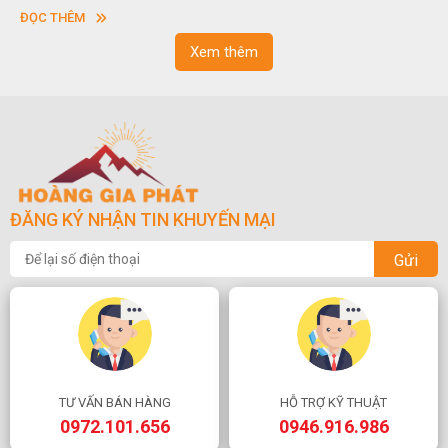
vuông hoặc hình chữ nhật và có độ dày khác nhau.
sơn
ĐỌC THÊM
ĐỌ
ngo
Xem thêm
ĐĂNG KÝ NHẬN TIN KHUYẾN MẠI
Gửi
TƯ VẤN BÁN HÀNG
HỖ TRỢ KỸ THUẬT
0972.101.656
0946.916.986