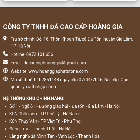
CÔNG TY TNHH ĐÁ CAO CẤP HOÀNG GIA
Trụ sở chính: Đội 16, Thôn Khoan Tế, xã Đa Tốn, huyện Gia Lâm,
TP. Hà Nội
Hotline: 0972 101 656
Email: dacaocaphoanggia@gmail.com
Website: www.hoanggiaphatstone.com
Mã số thuế: 0107851148 ngày cấp 07/04/2016, Nơi cấp: Cục
quản lý xuất nhập cảnh
HỆ THỐNG KHO CHÍNH HÃNG:
Số 1 - Ngõ 61 - Đường giáp hải - Đa tốn - Gia Lâm - Hà Nội
KCN Châu sơn - TP Phủ Lý - Hà Nam
KCN Thụy Vân - TP Việt Trì - Phú Thọ
Đông Trúc - Thạch Thất - Hà Nội
Làng nghề đá Minh Tân - Vĩnh Lộc - Thanh Hóa