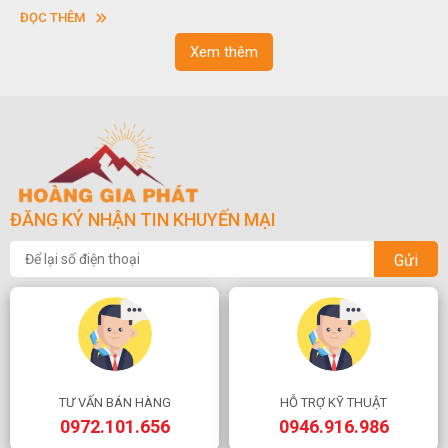
sơn”. Nghệ thuật hòn non bộ nhằm phục vụ cho mục đích thưởng
ĐỌC THÊM
ngoạn và phong thủy trong cuộc sống.
Xem thêm
ĐĂNG KÝ NHẬN TIN KHUYẾN MẠI
Gửi
TƯ VẤN BÁN HÀNG
HỖ TRỢ KỸ THUẬT
0972.101.656
0946.916.986