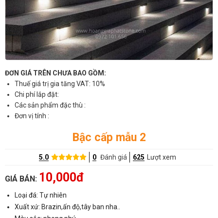
ĐƠN GIÁ TRÊN CHƯA BAO GỒM:
Thuế giá trị gia tăng VAT: 10%
Chi phí lắp đặt:
Các sản phẩm đặc thù :
Đơn vị tính :
Bậc cấp mẫu 2
5.0
0
Đánh giá
625
Lượt xem
10,000đ
GIÁ BÁN:
Loại đá: Tự nhiên
Xuất xứ: Brazin,ấn độ,tây ban nha..