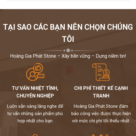
nhiều nhất trong thết kế xây dựng. Khách hàng có thể tham khảo
những hình ảnh bậc cấp và cách phối màu để có thêm ý tưởng thi
công cho nhà mình.
TẠI SAO CÁC BẠN NÊN CHỌN CHÚNG
Khách hàng có nhu cầu thiết kế - thi công đá hoa cương cũng
TÔI
như cần tư vấn về các sản phẩm đá ốp bậc cấp vui lòng liên hệ
cho
Hoàng gia phát
để được tư vấn chi tiết và tỉ mỉ đt
0972101656. Rất mong được hợp tác góp phần làm đẹp cho
Hoàng Gia Phát Stone – Xây bền vững – Dựng niềm tin!
ngôi nhà của các bạn.
TƯ VẤN NHIỆT TÌNH,
CHI PHÍ THIẾT KẾ CẠNH
CHUYÊN NGHIỆP
TRANH
Luôn sẵn sàng lắng nghe để
Hoàng Gia Phát Stone đảm
tư vấn những sản phẩm phù
bảo công việc được thực hiện
hợp nhất cho bạn
với mức chi phí tối thiểu nhất.