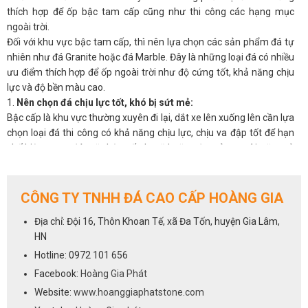
thích hợp để ốp bậc tam cấp cũng như thi công các hạng mục
ngoài trời.
Đối với khu vực bậc tam cấp, thì nên lựa chọn các sản phẩm đá tự
nhiên như đá Granite hoặc đá Marble. Đây là những loại đá có nhiều
ưu điểm thích hợp để ốp ngoài trời như độ cứng tốt, khả năng chịu
lực và độ bền màu cao.
1.
Nên chọn đá chịu lực tốt, khó bị sứt mẻ:
Bậc cấp là khu vực thường xuyên đi lại, dắt xe lên xuống lên cần lựa
chọn loại đá thi công có khả năng chịu lực, chịu va đập tốt để hạn
chế hiện trạng đá mặt bậc cấp bị vỡ hoặc sứt mẻ sau vài năm sử
dụng.
Để đáp ứng được tiêu chí về khả năng chịu lực thì hầu hết các sản
phẩm đá granite hay còn gọi là đá hoa cương đều có khả năng chịu
CÔNG TY TNHH ĐÁ CAO CẤP HOÀNG GIA
lực tốt.
Địa chỉ: Đội 16, Thôn Khoan Tế, xã Đa Tốn, huyện Gia Lâm,
Trong đó có một số loại đá granite thường được dùng để ốp bậc
HN
cấp nhất là: đá Đen Kim Sa, đá Đỏ Ruby Ấn Độ, đá Nâu Anh Quốc,
đá Đen Rừng, đá Back Forest, đá Vàng Hoàng Gia, đá Vàng Alaska,
Hotline: 0972 101 656
đá Vàng Bình Định, đá Đen Ấn Độ, đá Trắng Bình Định, đá Tím Sa
Facebook:
Hoàng Gia Phát
Mạc, đá Xà Cừ, đá Tím Hoa Cà,…
Website:
www.hoanggiaphatstone.com