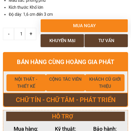
Màu sắc: phong phú
Kích thước: Khổ lớn
Độ dày: 1,6 cm đến 3 cm
MUA NGAY
KHUYẾN MẠI
TƯ VẤN
BÁN HÀNG CÙNG HOÀNG GIA PHÁT
NỘI THẤT -
CỘNG TÁC VIÊN
KHÁCH CŨ GIỚI
THIẾT KẾ
THIỆU
CHỮ TÍN - CHỮ TÂM - PHÁT TRIỂN
HỖ TRỢ
Mua hàng:
Kỹ thuật:
Bảo hành: