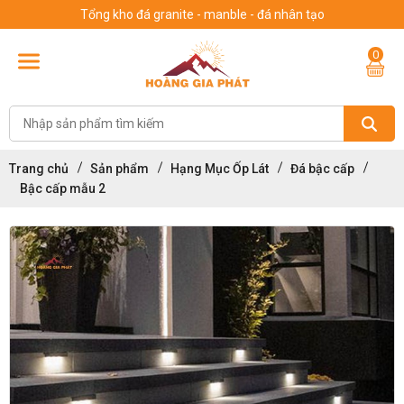
Tổng kho đá granite - manble - đá nhân tạo
0
Trang chủ
Sản phẩm
Hạng Mục Ốp Lát
Đá bậc cấp
Bậc cấp mẫu 2