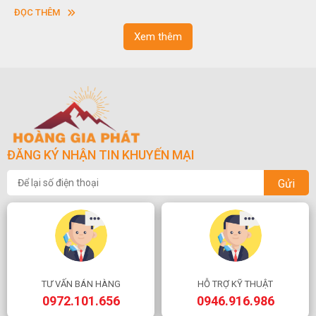
vuông hoặc hình chữ nhật và có độ dày khác nhau.
sơn
ĐỌC THÊM
ĐỌ
ngo
Xem thêm
ĐĂNG KÝ NHẬN TIN KHUYẾN MẠI
Gửi
TƯ VẤN BÁN HÀNG
HỖ TRỢ KỸ THUẬT
0972.101.656
0946.916.986