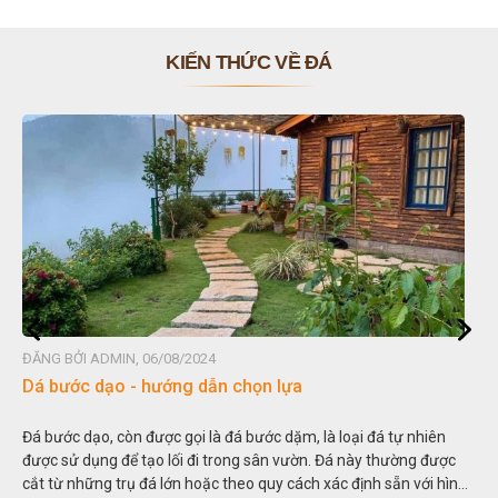
KIẾN THỨC VỀ ĐÁ
ĐĂNG BỞI ADMIN, 06/08/2024
ĐĂN
Dá bước dạo - hướng dẫn chọn lựa
Đá
Đá bước dạo, còn được gọi là đá bước dặm, là loại đá tự nhiên
Hòn
được sử dụng để tạo lối đi trong sân vườn. Đá này thường được
thu
cắt từ những trụ đá lớn hoặc theo quy cách xác định sẵn với hình
tro