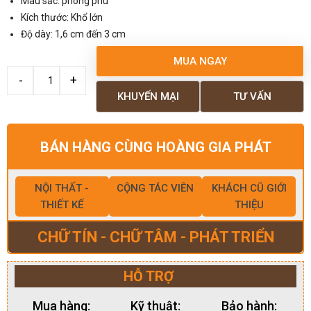
Màu sắc: phong phú
Kích thước: Khổ lớn
Độ dày: 1,6 cm đến 3 cm
MUA NGAY
KHUYẾN MẠI
TƯ VẤN
BÁN HÀNG CÙNG HOÀNG GIA PHÁT
NỘI THẤT -
CỘNG TÁC VIÊN
KHÁCH CŨ GIỚI
THIẾT KẾ
THIỆU
CHỮ TÍN - CHỮ TÂM - PHÁT TRIỂN
HỖ TRỢ
Mua hàng:
Kỹ thuật:
Bảo hành: