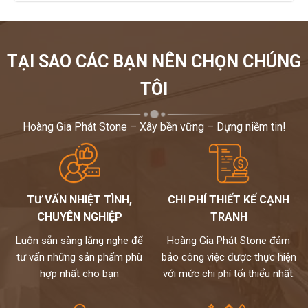
nhiều nhất trong thết kế xây dựng. Khách hàng có thể tham khảo
những hình ảnh bậc cấp và cách phối màu để có thêm ý tưởng thi
công cho nhà mình.
TẠI SAO CÁC BẠN NÊN CHỌN CHÚNG
Khách hàng có nhu cầu thiết kế - thi công đá hoa cương cũng
TÔI
như cần tư vấn về các sản phẩm đá ốp bậc cấp vui lòng liên hệ
cho
Hoàng gia phát
để được tư vấn chi tiết và tỉ mỉ đt
0972101656. Rất mong được hợp tác góp phần làm đẹp cho
Hoàng Gia Phát Stone – Xây bền vững – Dựng niềm tin!
ngôi nhà của các bạn.
TƯ VẤN NHIỆT TÌNH,
CHI PHÍ THIẾT KẾ CẠNH
CHUYÊN NGHIỆP
TRANH
Luôn sẵn sàng lắng nghe để
Hoàng Gia Phát Stone đảm
tư vấn những sản phẩm phù
bảo công việc được thực hiện
hợp nhất cho bạn
với mức chi phí tối thiểu nhất.