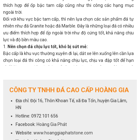
thích hợp để ốp bậc tam cấp cũng như thi công các hạng mục
ngoài trời.
Đối với khu vực bậc tam cấp, thì nên lựa chọn các sản phẩm đá tự
nhiên như đá Granite hoặc đá Marble. Đây là những loại đá có nhiều
ưu điểm thích hợp để ốp ngoài trời như độ cứng tốt, khả năng chịu
lực và độ bền màu cao.
1.
Nên chọn đá chịu lực tốt, khó bị sứt mẻ:
Bậc cấp là khu vực thường xuyên đi lại, dắt xe lên xuống lên cần lựa
chọn loại đá thi công có khả năng chịu lực, chịu va đập tốt để hạn
chế hiện trạng đá mặt bậc cấp bị vỡ hoặc sứt mẻ sau vài năm sử
dụng.
Để đáp ứng được tiêu chí về khả năng chịu lực thì hầu hết các sản
phẩm đá granite hay còn gọi là đá hoa cương đều có khả năng chịu
CÔNG TY TNHH ĐÁ CAO CẤP HOÀNG GIA
lực tốt.
Địa chỉ: Đội 16, Thôn Khoan Tế, xã Đa Tốn, huyện Gia Lâm,
Trong đó có một số loại đá granite thường được dùng để ốp bậc
HN
cấp nhất là: đá Đen Kim Sa, đá Đỏ Ruby Ấn Độ, đá Nâu Anh Quốc,
đá Đen Rừng, đá Back Forest, đá Vàng Hoàng Gia, đá Vàng Alaska,
Hotline: 0972 101 656
đá Vàng Bình Định, đá Đen Ấn Độ, đá Trắng Bình Định, đá Tím Sa
Facebook:
Hoàng Gia Phát
Mạc, đá Xà Cừ, đá Tím Hoa Cà,…
Website:
www.hoanggiaphatstone.com