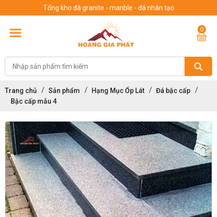
Tổng kho đá granite - manble - đá nhân tạo
0
Trang chủ
Sản phẩm
Hạng Mục Ốp Lát
Đá bậc cấp
Bậc cấp mẫu 4