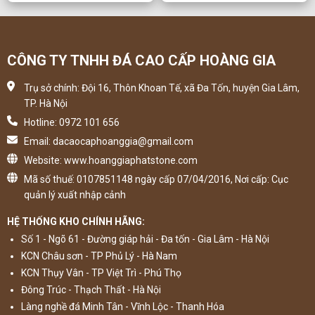
CÔNG TY TNHH ĐÁ CAO CẤP HOÀNG GIA
Trụ sở chính: Đội 16, Thôn Khoan Tế, xã Đa Tốn, huyện Gia Lâm,
TP. Hà Nội
Hotline: 0972 101 656
Email: dacaocaphoanggia@gmail.com
Website: www.hoanggiaphatstone.com
Mã số thuế: 0107851148 ngày cấp 07/04/2016, Nơi cấp: Cục
quản lý xuất nhập cảnh
HỆ THỐNG KHO CHÍNH HÃNG:
Số 1 - Ngõ 61 - Đường giáp hải - Đa tốn - Gia Lâm - Hà Nội
KCN Châu sơn - TP Phủ Lý - Hà Nam
KCN Thụy Vân - TP Việt Trì - Phú Thọ
Đông Trúc - Thạch Thất - Hà Nội
Làng nghề đá Minh Tân - Vĩnh Lộc - Thanh Hóa