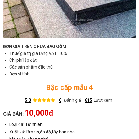
ĐƠN GIÁ TRÊN CHƯA BAO GỒM:
Thuế giá trị gia tăng VAT: 10%
Chi phí lắp đặt:
Các sản phẩm đặc thù :
Đơn vị tính :
Bậc cấp mẫu 4
5.0
0
Đánh giá
615
Lượt xem
10,000đ
GIÁ BÁN:
Loại đá: Tự nhiên
Xuất xứ: Brazin,ấn độ,tây ban nha..