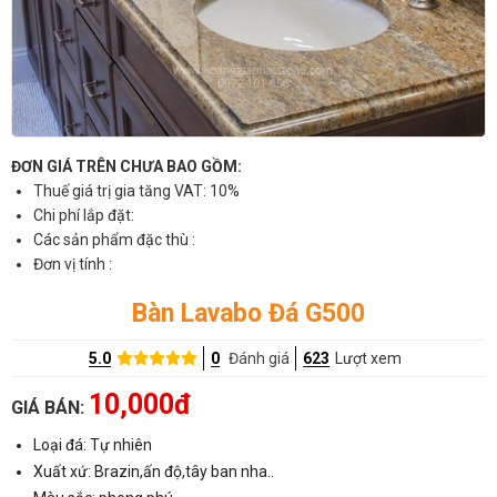
ĐƠN GIÁ TRÊN CHƯA BAO GỒM:
Thuế giá trị gia tăng VAT: 10%
Chi phí lắp đặt:
Các sản phẩm đặc thù :
Đơn vị tính :
Bàn Lavabo Đá G500
5.0
0
Đánh giá
623
Lượt xem
10,000đ
GIÁ BÁN:
Loại đá: Tự nhiên
Xuất xứ: Brazin,ấn độ,tây ban nha..