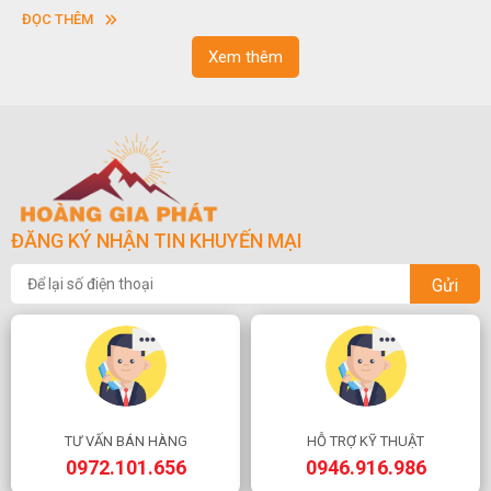
vuông hoặc hình chữ nhật và có độ dày khác nhau.
ĐỌC THÊM
Xem thêm
ĐĂNG KÝ NHẬN TIN KHUYẾN MẠI
Gửi
TƯ VẤN BÁN HÀNG
HỖ TRỢ KỸ THUẬT
0972.101.656
0946.916.986