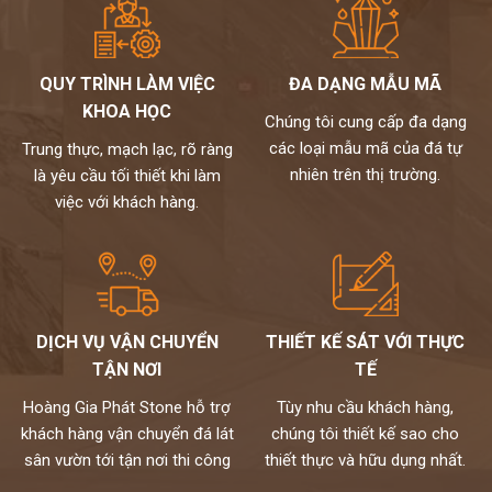
Bàn đá lavabo
là sản phẩm cần thiết cho mọi không gian phòng
tắm.Với ưu điểm chịu được nước, không bị cong vênh khi thời tiết
thay đổi, không bám bẩn ẩm mốc, hoàn toàn thích nghi mọi chất
QUY TRÌNH LÀM VIỆC
ĐA DẠNG MẪU MÃ
tẩy rửa, khả năng chịu lực tốt, bề mặt bàn đá có độ bóng cao mang
KHOA HỌC
Chúng tôi cung cấp đa dạng
đến thẩm mỹ và sự tiện lợi cho gia đình bạn.
các loại mẫu mã của đá tự
Trung thực, mạch lạc, rõ ràng
Một thiết bị ưu việt nhưng lại có mức giá khá rẻ nên bàn đá lavabo
nhiên trên thị trường.
là yêu cầu tối thiết khi làm
được nhiều gia đình lựa chọn.
Và để được tư vấn chi tiết hay tham khảo thêm nhiều mẫu bàn
việc với khách hàng.
đá chậu rửa mặt hơn nữa, bạn hãy liên hệ ngay tới hotline:
0972101656 - 0946916986. Chúng tôi luôn sẵn sàng giải đáp
mọi thắc mắc của bạn 24/7.
DỊCH VỤ VẬN CHUYỂN
THIẾT KẾ SÁT VỚI THỰC
TẬN NƠI
TẾ
Hoàng Gia Phát Stone hỗ trợ
Tùy nhu cầu khách hàng,
khách hàng vận chuyển đá lát
chúng tôi thiết kế sao cho
sân vườn tới tận nơi thi công
thiết thực và hữu dụng nhất.