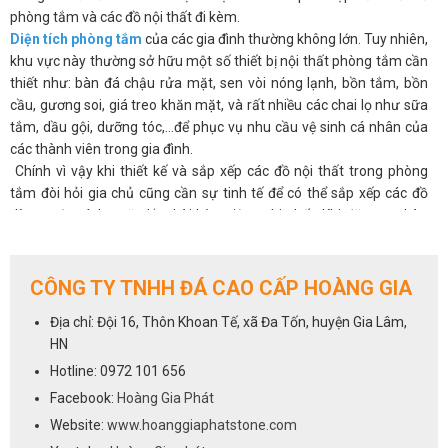
phòng tắm và các đồ nội thất đi kèm.
Diện tích phòng tắm
của các gia đình thường không lớn. Tuy nhiên,
khu vực này thường sở hữu một số thiết bị nội thất phòng tắm cần
thiết như: bàn đá chậu rửa mặt, sen vòi nóng lạnh, bồn tắm, bồn
cầu, gương soi, giá treo khăn mặt, và rất nhiều các chai lọ như sữa
tắm, dầu gội, dưỡng tóc,...để phục vụ nhu cầu vệ sinh cá nhân của
các thành viên trong gia đình.
Chính vì vậy khi thiết kế và sắp xếp các đồ nội thất trong phòng
tắm đòi hỏi gia chủ cũng cần sự tinh tế để có thể sắp xếp các đồ
dùng một cách ngăn lắp, hài hòa, tiện nghi nhất. Khi đặt mua bàn
đá chậu rửa mặt hay bất kỳ một thiết bị nào bạn cũng nên cân
nhắc về
kích thước dài 80 đến 90 cm rộng 52cm đến 55 cm
cho
bàn đá, kiểu dáng sao cho chúng phù hợp với không gian của bạn.
CÔNG TY TNHH ĐÁ CAO CẤP HOÀNG GIA
Cũng như các thiết bị phòng tắm khác, bàn đá lavabo là sản phẩm
Địa chỉ: Đội 16, Thôn Khoan Tế, xã Đa Tốn, huyện Gia Lâm,
không thể thiếu trong thiết kế phòng tắm hiện đại. Chỉ với mức chi
HN
phí từ 1.500.000đ - 4.000.000đ là bạn đã có thể sở hữu một bộ bàn
đá chậu rửa mặt cho gia đình mình. Chúng sẽ góp phần không nhỏ
Hotline: 0972 101 656
để mang tới sự tiện nghi và đẳng cấp cho phòng tắm.
Facebook:
Hoàng Gia Phát
Vậy để khách hàng có thể dễ dàng hơn trong việc lựa chọn mẫu
Website:
www.hoanggiaphatstone.com
mã, kiểu dáng và màu sắc của bàn đá nhà vệ sinh,xin giới thiệu