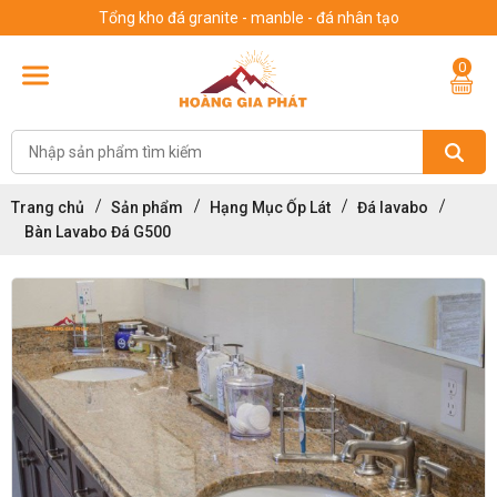
Tổng kho đá granite - manble - đá nhân tạo
0
Trang chủ
Sản phẩm
Hạng Mục Ốp Lát
Đá lavabo
Bàn Lavabo Đá G500