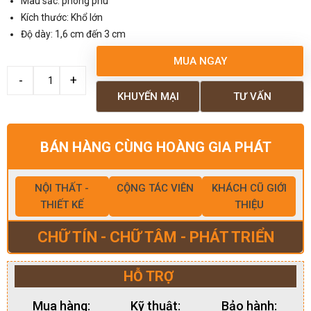
Màu sắc: phong phú
Kích thước: Khổ lớn
Độ dày: 1,6 cm đến 3 cm
MUA NGAY
KHUYẾN MẠI
TƯ VẤN
BÁN HÀNG CÙNG HOÀNG GIA PHÁT
NỘI THẤT -
CỘNG TÁC VIÊN
KHÁCH CŨ GIỚI
THIẾT KẾ
THIỆU
CHỮ TÍN - CHỮ TÂM - PHÁT TRIỂN
HỖ TRỢ
Mua hàng:
Kỹ thuật:
Bảo hành: