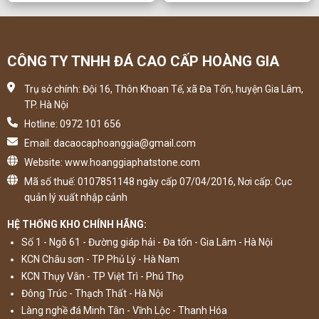
CÔNG TY TNHH ĐÁ CAO CẤP HOÀNG GIA
Trụ sở chính: Đội 16, Thôn Khoan Tế, xã Đa Tốn, huyện Gia Lâm,
TP. Hà Nội
Hotline: 0972 101 656
Email: dacaocaphoanggia@gmail.com
Website: www.hoanggiaphatstone.com
Mã số thuế: 0107851148 ngày cấp 07/04/2016, Nơi cấp: Cục
quản lý xuất nhập cảnh
HỆ THỐNG KHO CHÍNH HÃNG:
Số 1 - Ngõ 61 - Đường giáp hải - Đa tốn - Gia Lâm - Hà Nội
KCN Châu sơn - TP Phủ Lý - Hà Nam
KCN Thụy Vân - TP Việt Trì - Phú Thọ
Đông Trúc - Thạch Thất - Hà Nội
Làng nghề đá Minh Tân - Vĩnh Lộc - Thanh Hóa