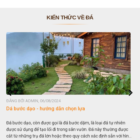
KIẾN THỨC VỀ ĐÁ
ỞI ADMIN, 06/08/2024
ĐĂNG BỞI 
ớc dạo - hướng dẫn chọn lựa
Đá non b
 dạo, còn được gọi là đá bước dặm, là loại đá tự nhiên
Hòn non bộ
 dụng để tạo lối đi trong sân vườn. Đá này thường được
thu nhỏ, đ
những trụ đá lớn hoặc theo quy cách xác định sẵn với hình
trong các 