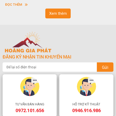
hoặc hình chữ nhật và có độ dày khác nhau.
sơn”. Ngh
HÊM
ĐỌC THÊM
ngoạn và 
Xem thêm
ĐĂNG KÝ NHẬN TIN KHUYẾN MẠI
Gửi
TƯ VẤN BÁN HÀNG
HỖ TRỢ KỸ THUẬT
0972.101.656
0946.916.986