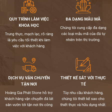
Bàn đá lavabo
là sản phẩm cần thiết cho mọi không gian phòng
tắm.Với ưu điểm chịu được nước, không bị cong vênh khi thời tiết
thay đổi, không bám bẩn ẩm mốc, hoàn toàn thích nghi mọi chất
QUY TRÌNH LÀM VIỆC
ĐA DẠNG MẪU MÃ
tẩy rửa, khả năng chịu lực tốt, bề mặt bàn đá có độ bóng cao mang
KHOA HỌC
Chúng tôi cung cấp đa dạng
đến thẩm mỹ và sự tiện lợi cho gia đình bạn.
các loại mẫu mã của đá tự
Trung thực, mạch lạc, rõ ràng
Một thiết bị ưu việt nhưng lại có mức giá khá rẻ nên bàn đá lavabo
nhiên trên thị trường.
là yêu cầu tối thiết khi làm
được nhiều gia đình lựa chọn.
Và để được tư vấn chi tiết hay tham khảo thêm nhiều mẫu bàn
việc với khách hàng.
đá chậu rửa mặt hơn nữa, bạn hãy liên hệ ngay tới hotline:
0972101656 - 0946916986. Chúng tôi luôn sẵn sàng giải đáp
mọi thắc mắc của bạn 24/7.
DỊCH VỤ VẬN CHUYỂN
THIẾT KẾ SÁT VỚI THỰC
TẬN NƠI
TẾ
Hoàng Gia Phát Stone hỗ trợ
Tùy nhu cầu khách hàng,
khách hàng vận chuyển đá lát
chúng tôi thiết kế sao cho
sân vườn tới tận nơi thi công
thiết thực và hữu dụng nhất.