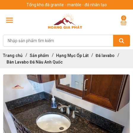
Tổng kho đá granite - manble - đá nhân tạo
0
Trang chủ
Sản phẩm
Hạng Mục Ốp Lát
Đá lavabo
Bàn Lavabo Đá Nâu Anh Quốc