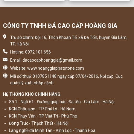
CÔNG TY TNHH ĐÁ CAO CẤP HOÀNG GIA
Trụ sở chính: Đội 16, Thôn Khoan Tế, xã Đa Tốn, huyện Gia Lâm,
TP. Hà Nội
Hotline: 0972 101 656
Email: dacaocaphoanggia@gmail.com
Website: www.hoanggiaphatstone.com
Mã số thuế: 0107851148 ngày cấp 07/04/2016, Nơi cấp: Cục
quản lý xuất nhập cảnh
HỆ THỐNG KHO CHÍNH HÃNG:
Số 1 - Ngõ 61 - Đường giáp hải - Đa tốn - Gia Lâm - Hà Nội
KCN Châu sơn - TP Phủ Lý - Hà Nam
KCN Thụy Vân - TP Việt Trì - Phú Thọ
Đông Trúc - Thạch Thất - Hà Nội
Làng nghề đá Minh Tân - Vĩnh Lộc - Thanh Hóa