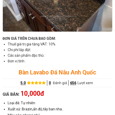
ĐƠN GIÁ TRÊN CHƯA BAO GỒM:
Thuế giá trị gia tăng VAT: 10%
Chi phí lắp đặt:
Các sản phẩm đặc thù :
Đơn vị tính :
Bàn Lavabo Đá Nâu Anh Quốc
5.0
0
Đánh giá
656
Lượt xem
10,000đ
GIÁ BÁN:
Loại đá: Tự nhiên
Xuất xứ: Brazin,ấn độ,tây ban nha..