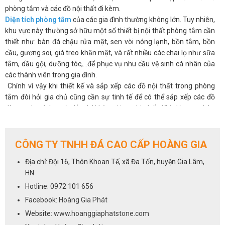
phòng tắm và các đồ nội thất đi kèm.
Diện tích phòng tắm
của các gia đình thường không lớn. Tuy nhiên,
khu vực này thường sở hữu một số thiết bị nội thất phòng tắm cần
thiết như: bàn đá chậu rửa mặt, sen vòi nóng lạnh, bồn tắm, bồn
cầu, gương soi, giá treo khăn mặt, và rất nhiều các chai lọ như sữa
tắm, dầu gội, dưỡng tóc,...để phục vụ nhu cầu vệ sinh cá nhân của
các thành viên trong gia đình.
Chính vì vậy khi thiết kế và sắp xếp các đồ nội thất trong phòng
tắm đòi hỏi gia chủ cũng cần sự tinh tế để có thể sắp xếp các đồ
dùng một cách ngăn lắp, hài hòa, tiện nghi nhất. Khi đặt mua bàn
đá chậu rửa mặt hay bất kỳ một thiết bị nào bạn cũng nên cân
nhắc về
kích thước dài 80 đến 90 cm rộng 52cm đến 55 cm
cho
bàn đá, kiểu dáng sao cho chúng phù hợp với không gian của bạn.
CÔNG TY TNHH ĐÁ CAO CẤP HOÀNG GIA
Cũng như các thiết bị phòng tắm khác, bàn đá lavabo là sản phẩm
Địa chỉ: Đội 16, Thôn Khoan Tế, xã Đa Tốn, huyện Gia Lâm,
không thể thiếu trong thiết kế phòng tắm hiện đại. Chỉ với mức chi
HN
phí từ 1.500.000đ - 4.000.000đ là bạn đã có thể sở hữu một bộ bàn
đá chậu rửa mặt cho gia đình mình. Chúng sẽ góp phần không nhỏ
Hotline: 0972 101 656
để mang tới sự tiện nghi và đẳng cấp cho phòng tắm.
Facebook:
Hoàng Gia Phát
Vậy để khách hàng có thể dễ dàng hơn trong việc lựa chọn mẫu
Website:
www.hoanggiaphatstone.com
mã, kiểu dáng và màu sắc của bàn đá nhà vệ sinh,xin giới thiệu