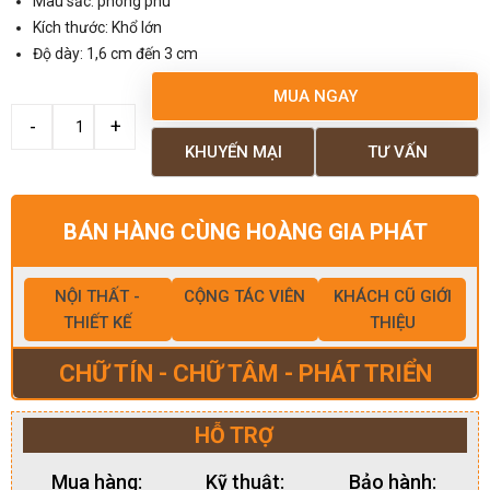
Màu sắc: phong phú
Kích thước: Khổ lớn
Độ dày: 1,6 cm đến 3 cm
MUA NGAY
KHUYẾN MẠI
TƯ VẤN
BÁN HÀNG CÙNG HOÀNG GIA PHÁT
NỘI THẤT -
CỘNG TÁC VIÊN
KHÁCH CŨ GIỚI
THIẾT KẾ
THIỆU
CHỮ TÍN - CHỮ TÂM - PHÁT TRIỂN
HỖ TRỢ
Mua hàng:
Kỹ thuật:
Bảo hành: