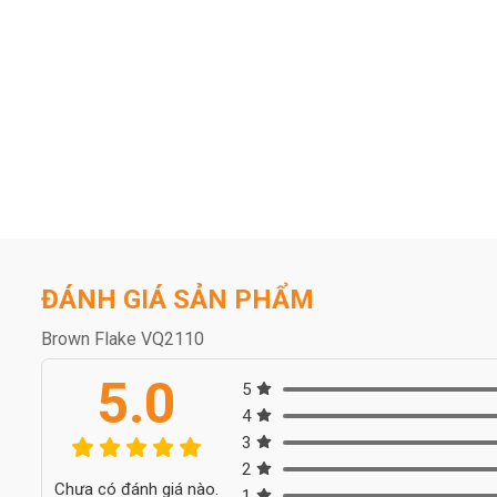
ĐÁNH GIÁ SẢN PHẨM
Brown Flake VQ2110
5.0
5
4
3
2
Chưa có đánh giá nào.
1