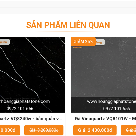
SẢN PHẨM LIÊN QUAN
GIẢM 25%
GI
e.com
www.hoanggiaphatstone.com
0972 101 656
ảo quản và
Đá Vinaquartz VQ8101W - Mặt bàn bếp
ất
đẹp và bền cho mọi gia đình
Giá: 2,400,000đ
3,200,000đ
Giá: 3,200,000đ