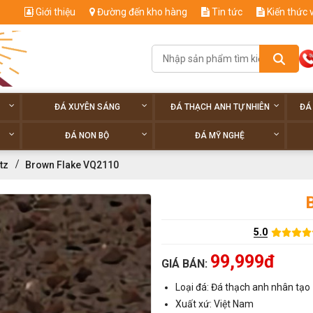
Giới thiệu
Đường đến kho hàng
Tin tức
Kiến thức 
ĐÁ XUYÊN SÁNG
ĐÁ THẠCH ANH TỰ NHIÊN
ĐÁ
ĐÁ NON BỘ
ĐÁ MỸ NGHỆ
tz
Brown Flake VQ2110
5.0
99,999đ
GIÁ BÁN:
Loại đá: Đá thạch anh nhân tạo
Xuất xứ: Việt Nam