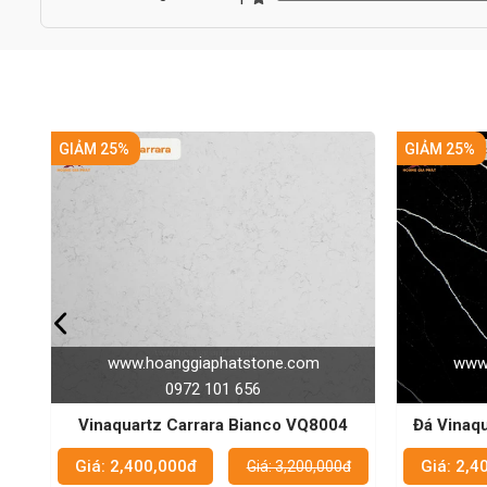
GIẢM 25%
hoanggiaphatstone.com
www.hoanggiaphatston
0972 101 656
0972 101 656
rtz Carrara Bianco VQ8004
Đá Vinaquartz VQ8240w - b
vệ sinh hiệu quả nh
00,000đ
Giá: 2,400,000đ
Giá: 3,200,000đ
Giá: 