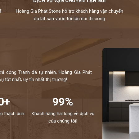
DỊCH VỤ VẬN CHUYỂN TẬN NƠI
á
Hoàng Gia Phát Stone hỗ trợ khách hàng vận chuyển
đá lát sân vườn tới tận nơi thi công
thi công Tranh đá tự nhiên, Hoàng Gia Phát
 tốt nhất, uy tín nhất thị trường!
0+
99%
ệu thạch anh
Khách hàng hài lòng về dịch vụ
của chúng tôi!