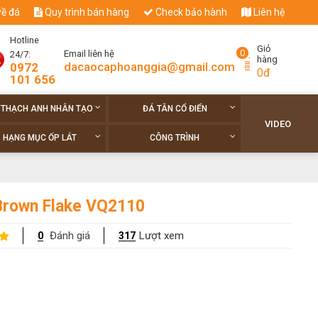
về đá
Quy trình bán hàng
Check bảo hành
Liên hệ
Hotline
Giỏ
0
Email liên hệ
24/7:
hàng
dacaocaphoanggia@gmail.com
0972
0đ
101 656
 THẠCH ANH NHÂN TẠO
ĐÁ TÂN CỔ ĐIỂN
VIDEO
HẠNG MỤC ỐP LÁT
CÔNG TRÌNH
Brown Flake VQ2110
Đánh giá
Lượt xem
0
317