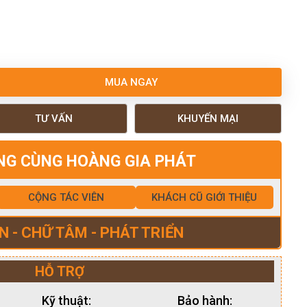
MUA NGAY
TƯ VẤN
KHUYẾN MẠI
NG CÙNG HOÀNG GIA PHÁT
CỘNG TÁC VIÊN
KHÁCH CŨ GIỚI THIỆU
N - CHỮ TÂM - PHÁT TRIỂN
HỖ TRỢ
Kỹ thuật:
Bảo hành: