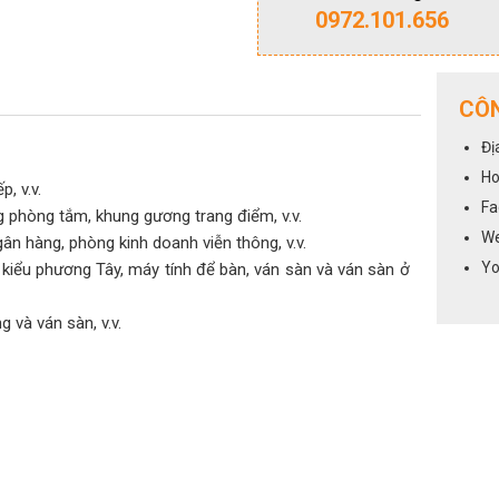
0972.101.656
CÔN
Đị
Ho
, v.v.
Fa
 phòng tắm, khung gương trang điểm, v.v.
We
n hàng, phòng kinh doanh viễn thông, v.v.
Yo
 kiểu phương Tây, máy tính để bàn, ván sàn và ván sàn ở
 và ván sàn, v.v.