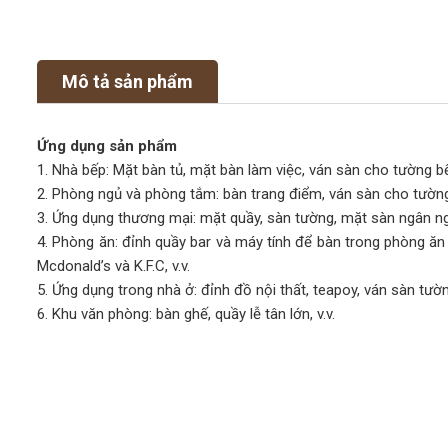
Mô tả sản phẩm
Ứng dụng sản phẩm
1. Nhà bếp: Mặt bàn tủ, mặt bàn làm việc, ván sàn cho tường bếp
2. Phòng ngủ và phòng tắm: bàn trang điểm, ván sàn cho tường
3. Ứng dụng thương mại: mặt quầy, sàn tường, mặt sàn ngân ngâ
4. Phòng ăn: đỉnh quầy bar và máy tính để bàn trong phòng ăn
Mcdonald’s và K.F.C, v.v.
5. Ứng dụng trong nhà ở: đỉnh đồ nội thất, teapoy, ván sàn tường
6. Khu văn phòng: bàn ghế, quầy lễ tân lớn, v.v.