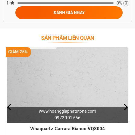
1
0%
(0)
ĐÁNH GIÁ NGAY
SẢN PHẨM LIÊN QUAN
GIẢM 25%
.hoanggiaphatstone.com
www.ho
0972 101 656
rtz Carrara Bianco VQ8004
Đá Vinaquartz VQ824