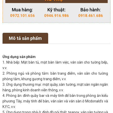
Mua hàng:
Kỹ thuật:
Bảo hành:
0972.101.656
0946.916.986
0918.461.686
Mô tả sản phẩm
Ứng dụng sản phẩm
1. Nhà bếp: Mặt bàn tủ, mặt bàn làm việc, ván sàn cho tường bếp,
v.v.
2. Phòng ngủ và phòng tắm: bàn trang điểm, ván sàn cho tường
phòng tắm, khung gương trang điểm, v.v.
3. Ứng dụng thương mại: mặt quầy, sàn tường, mặt sàn ngân ngân
hàng, phòng kinh doanh viễn thông, v.v.
4. Phòng ăn: đỉnh quầy bar và máy tính để bàn trong phòng ăn kiểu
phương Tây, máy tính để bàn, ván sàn và ván sàn ở Mcdonald’s và
K.F.C, v.v.
5. Ứng dụng trong nhà ở: đỉnh đồ nội thất, teapoy, ván sàn tường và