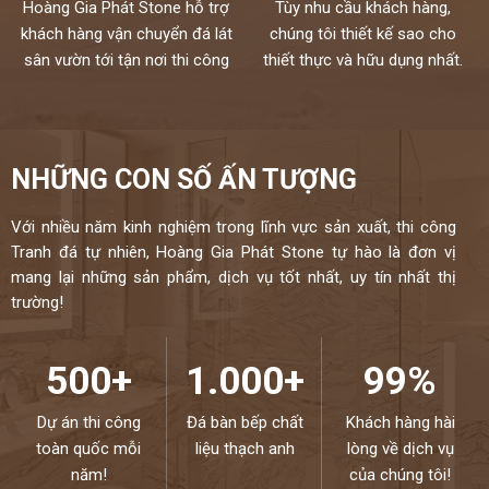
Hoàng Gia Phát Stone hỗ trợ
Tùy nhu cầu khách hàng,
khách hàng vận chuyển đá lát
chúng tôi thiết kế sao cho
sân vườn tới tận nơi thi công
thiết thực và hữu dụng nhất.
NHỮNG CON SỐ ẤN TƯỢNG
Với nhiều năm kinh nghiệm trong lĩnh vực sản xuất, thi công
Tranh đá tự nhiên, Hoàng Gia Phát Stone tự hào là đơn vị
mang lại những sản phẩm, dịch vụ tốt nhất, uy tín nhất thị
trường!
500+
1.000+
99%
Dự án thi công
Đá bàn bếp chất
Khách hàng hài
toàn quốc mỗi
liệu thạch anh
lòng về dịch vụ
năm!
của chúng tôi!