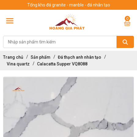
Tổng kho đá granite - manble - đá nhân tạo
0
Trang chủ
Sản phẩm
Đá thạch anh nhân tạo
Vina quartz
Calacatta Supper VQ8088