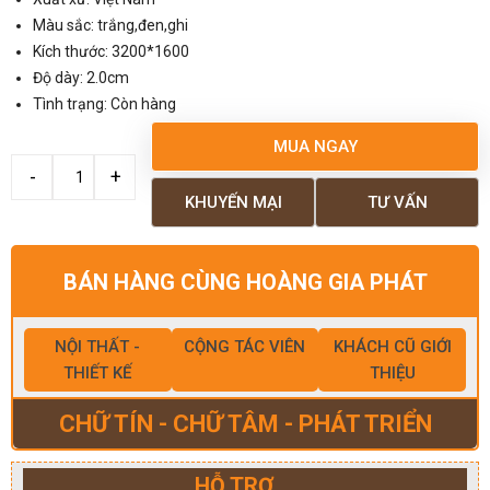
Màu sắc: trắng,đen,ghi
Kích thước: 3200*1600
Độ dày: 2.0cm
Tình trạng: Còn hàng
MUA NGAY
KHUYẾN MẠI
TƯ VẤN
BÁN HÀNG CÙNG HOÀNG GIA PHÁT
NỘI THẤT -
CỘNG TÁC VIÊN
KHÁCH CŨ GIỚI
THIẾT KẾ
THIỆU
CHỮ TÍN - CHỮ TÂM - PHÁT TRIỂN
HỖ TRỢ