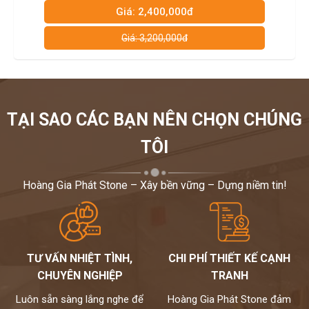
Giá: 2,400,000đ
G
Giá: 3,200,000đ
TẠI SAO CÁC BẠN NÊN CHỌN CHÚNG
TÔI
Hoàng Gia Phát Stone – Xây bền vững – Dựng niềm tin!
TƯ VẤN NHIỆT TÌNH,
CHI PHÍ THIẾT KẾ CẠNH
CHUYÊN NGHIỆP
TRANH
Luôn sẵn sàng lắng nghe để
Hoàng Gia Phát Stone đảm