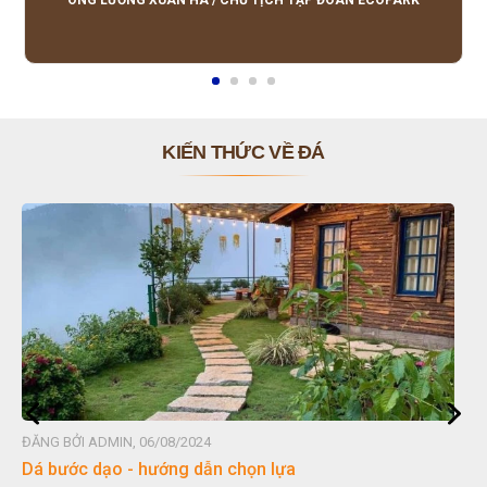
ÔNG LƯƠNG XUÂN HÀ
/
CHỦ TỊCH TẬP ĐOÀN ECOPARK
KIẾN THỨC VỀ ĐÁ
ĐĂNG BỞI ADMIN, 06/08/2024
Dá bước dạo - hướng dẫn chọn lựa