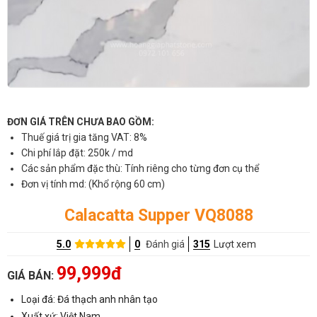
ĐƠN GIÁ TRÊN CHƯA BAO GỒM:
Thuế giá trị gia tăng VAT: 8%
Chi phí lắp đặt: 250k / md
Các sản phẩm đặc thù: Tính riêng cho từng đơn cụ thể
Đơn vị tính md: (Khổ rộng 60 cm)
Calacatta Supper VQ8088
5.0
0
Đánh giá
315
Lượt xem
99,999đ
GIÁ BÁN:
Loại đá: Đá thạch anh nhân tạo
Xuất xứ: Việt Nam