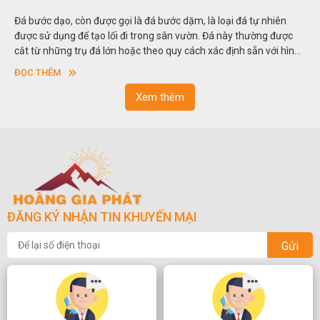
Đá bước dạo, còn được gọi là đá bước dặm, là loại đá tự nhiên
được sử dụng để tạo lối đi trong sân vườn. Đá này thường được
cắt từ những trụ đá lớn hoặc theo quy cách xác định sẵn với hình
vuông hoặc hình chữ nhật và có độ dày khác nhau.
ĐỌC THÊM
Xem thêm
ĐĂNG KÝ NHẬN TIN KHUYẾN MẠI
Gửi