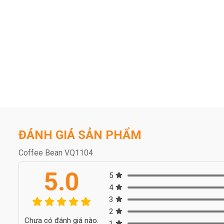
ĐÁNH GIÁ SẢN PHẨM
Coffee Bean VQ1104
5.0
5
4
3
2
Chưa có đánh giá nào.
1