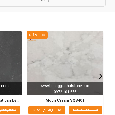
ẢM 30%
GIẢM 25%
www.hoanggiaphatstone.com
www.hoanggiap
0972 101 656
0972 1
Moon Cream VQ8401
Đá Vinaquartz VQ8
chất lư
Giá: 1,960,000đ
Giá: 2,400,000đ
Giá: 2,800,000đ