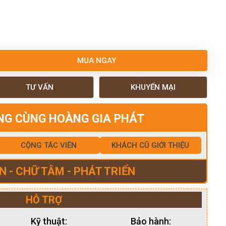
MUA NGAY
TƯ VẤN
KHUYẾN MẠI
NG CÙNG HOÀNG GIA PHÁT
CỘNG TÁC VIÊN
KHÁCH CŨ GIỚI THIỆU
N - CHỮ TÂM - PHÁT TRIỂN
HỖ TRỢ
Kỹ thuật:
Bảo hành: