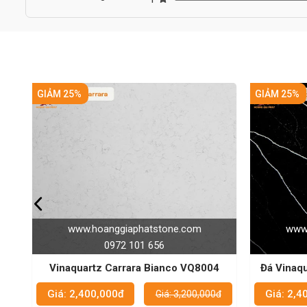
GIẢM 25%
hoanggiaphatstone.com
www.hoanggiaphatston
0972 101 656
0972 101 656
rtz Carrara Bianco VQ8004
Đá Vinaquartz VQ8240w - b
vệ sinh hiệu quả nh
00,000đ
Giá: 2,400,000đ
Giá: 3,200,000đ
Giá: 