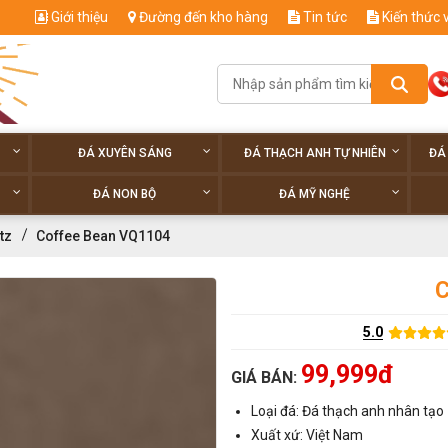
Giới thiệu
Đường đến kho hàng
Tin tức
Kiến thức 
ĐÁ XUYÊN SÁNG
ĐÁ THẠCH ANH TỰ NHIÊN
ĐÁ
ĐÁ NON BỘ
ĐÁ MỸ NGHỆ
tz
Coffee Bean VQ1104
C
5.0
99,999đ
GIÁ BÁN:
Loại đá: Đá thạch anh nhân tạo
Xuất xứ: Việt Nam