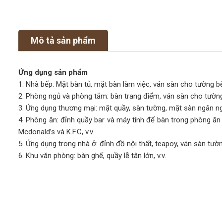
Mô tả sản phẩm
Ứng dụng sản phẩm
1. Nhà bếp: Mặt bàn tủ, mặt bàn làm việc, ván sàn cho tường bếp
2. Phòng ngủ và phòng tắm: bàn trang điểm, ván sàn cho tường
3. Ứng dụng thương mại: mặt quầy, sàn tường, mặt sàn ngân ngâ
4. Phòng ăn: đỉnh quầy bar và máy tính để bàn trong phòng ăn
Mcdonald’s và K.F.C, v.v.
5. Ứng dụng trong nhà ở: đỉnh đồ nội thất, teapoy, ván sàn tường
6. Khu văn phòng: bàn ghế, quầy lễ tân lớn, v.v.