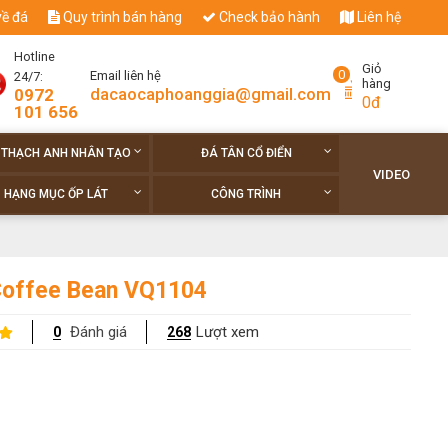
về đá
Quy trình bán hàng
Check bảo hành
Liên hệ
Hotline
Giỏ
0
Email liên hệ
24/7:
hàng
dacaocaphoanggia@gmail.com
0972
0đ
101 656
 THẠCH ANH NHÂN TẠO
ĐÁ TÂN CỔ ĐIỂN
VIDEO
HẠNG MỤC ỐP LÁT
CÔNG TRÌNH
offee Bean VQ1104
Đánh giá
Lượt xem
0
268