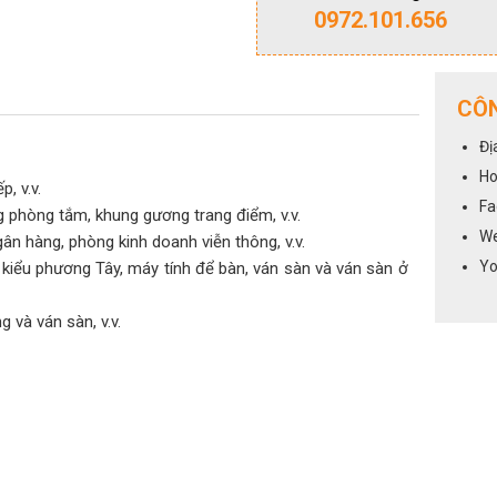
0972.101.656
CÔN
Đị
Ho
, v.v.
Fa
 phòng tắm, khung gương trang điểm, v.v.
We
n hàng, phòng kinh doanh viễn thông, v.v.
Yo
 kiểu phương Tây, máy tính để bàn, ván sàn và ván sàn ở
 và ván sàn, v.v.