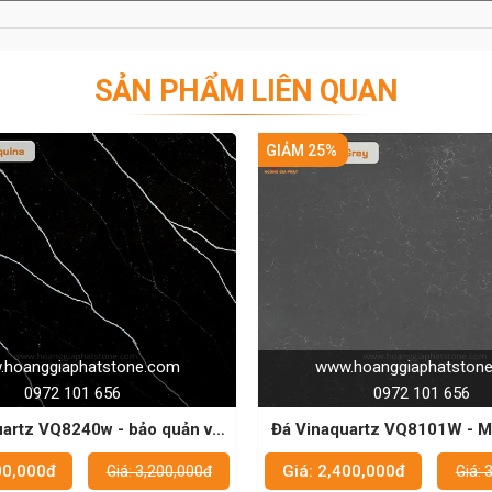
SẢN PHẨM LIÊN QUAN
GIẢM 25%
GI
e.com
www.hoanggiaphatstone.com
0972 101 656
ảo quản và
Đá Vinaquartz VQ8101W - Mặt bàn bếp
ất
đẹp và bền cho mọi gia đình
Giá: 2,400,000đ
3,200,000đ
Giá: 3,200,000đ