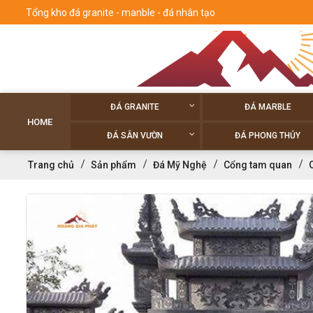
Tổng kho đá granite - manble - đá nhân tạo
ĐÁ GRANITE
ĐÁ MARBLE
HOME
ĐÁ SÂN VƯỜN
ĐÁ PHONG THỦY
Trang chủ
Sản phẩm
Đá Mỹ Nghệ
Cổng tam quan