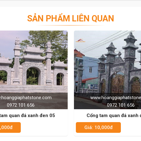
SẢN PHẨM LIÊN QUAN
hoanggiaphatstone.com
www.hoanggiaphatston
0972 101 656
0972 101 656
tam quan đá xanh đen 04
Cổng tam quan đá xanh 
0,000đ
Giá: 10,000đ