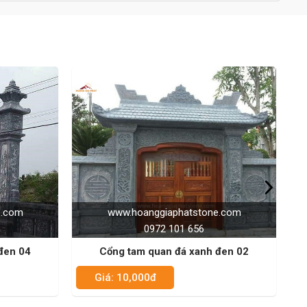
e.com
www.hoanggiaphatstone.com
0972 101 656
đen 02
Cổng tam quan đá xanh đen 01
Giá: 10,000đ