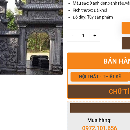
Màu sắc: Xanh đen,xanh rêu,v
Kích thước: Đá khối
Độ dày: Tùy sản phẩm
BÁN HÀ
NỘI THẤT - THIẾT KẾ
CHỮ TÍ
Mua hàng:
0972.101.656