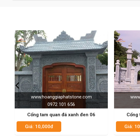
www.hoanggiaphatstone.com
www.
0972 101 656
Cổng tam quan đá xanh đen 05
Cổng 
Giá: 10,000đ
Giá: 1