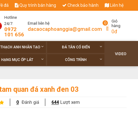
về đá
Quy trình bán hàng
Check bảo hành
Liên hệ
Hotline
Giỏ
0
Email liên hệ
24/7:
hàng
dacaocaphoanggia@gmail.com
0972
0đ
101 656
 THẠCH ANH NHÂN TẠO
ĐÁ TÂN CỔ ĐIỂN
VIDEO
HẠNG MỤC ỐP LÁT
CÔNG TRÌNH
tam quan đá xanh đen 03
Đánh giá
Lượt xem
0
644