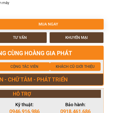
ân mây
MUA NGAY
TƯ VẤN
KHUYẾN MẠI
NG CÙNG HOÀNG GIA PHÁT
CỘNG TÁC VIÊN
KHÁCH CŨ GIỚI THIỆU
N - CHỮ TÂM - PHÁT TRIỂN
HỖ TRỢ
Kỹ thuật:
Bảo hành:
0946.916.986
0918.461.686