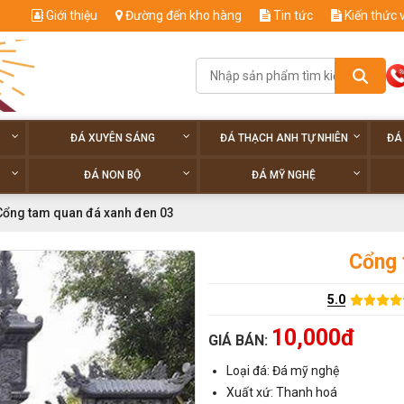
Giới thiệu
Đường đến kho hàng
Tin tức
Kiến thức 
ĐÁ XUYÊN SÁNG
ĐÁ THẠCH ANH TỰ NHIÊN
ĐÁ
ĐÁ NON BỘ
ĐÁ MỸ NGHỆ
Cổng tam quan đá xanh đen 03
Cổng 
5.0
10,000đ
GIÁ BÁN:
Loại đá: Đá mỹ nghệ
Xuất xứ: Thanh hoá