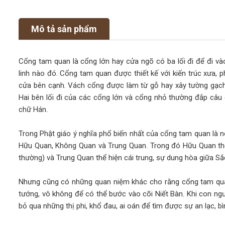
Mô tả sản phẩm
Cổng tam quan là cổng lớn hay cửa ngõ có ba lối đi để đi và
linh nào đó. Cổng tam quan được thiết kế với kiến trúc xưa, p
cửa bên cạnh. Vách cổng được làm từ gỗ hay xây tường gạch
Hai bên lối đi của các cổng lớn và cổng nhỏ thường đắp câu 
chữ Hán.
Trong Phật giáo ý nghĩa phổ biến nhất của cổng tam quan là 
Hữu Quan, Không Quan và Trung Quan. Trong đó Hữu Quan thể 
thường) và Trung Quan thể hiện cái trung, sự dung hòa giữa Sắ
Nhưng cũng có những quan niệm khác cho rằng cổng tam quan
tướng, vô không để có thể bước vào cõi Niết Bàn. Khi con ngư
bỏ qua những thị phi, khổ đau, ai oán để tìm được sự an lạc, bì