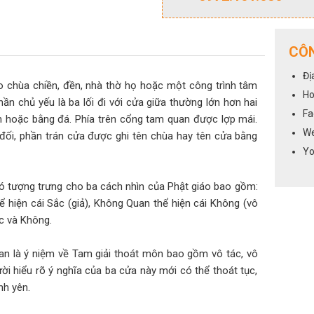
CÔN
Đị
o chùa chiền, đền, nhà thờ họ hoặc một công trình tâm
Ho
hần chủ yếu là ba lối đi với cửa giữa thường lớn hơn hai
Fa
 hoặc bằng đá. Phía trên cổng tam quan được lợp mái.
We
đối, phần trán cửa được ghi tên chùa hay tên cửa bằng
Yo
nó tượng trưng cho ba cách nhìn của Phật giáo bao gồm:
hiện cái Sắc (giả), Không Quan thể hiện cái Không (vô
c và Không.
 là ý niệm về Tam giải thoát môn bao gồm vô tác, vô
ời hiểu rõ ý nghĩa của ba cửa này mới có thể thoát tục,
nh yên.