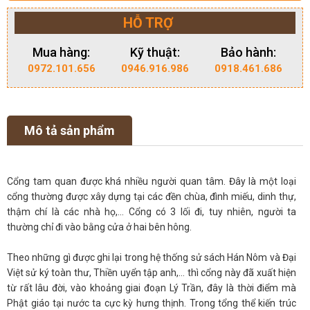
HỖ TRỢ
Mua hàng:
Kỹ thuật:
Bảo hành:
0972.101.656
0946.916.986
0918.461.686
Mô tả sản phẩm
Cổng tam quan được khá nhiều người quan tâm. Đây là một loại
cổng thường được xây dựng tại các đền chùa, đình miếu, dinh thự,
thậm chí là các nhà họ,… Cổng có 3 lối đi, tuy nhiên, người ta
thường chỉ đi vào bằng cửa ở hai bên hông.
Theo những gì được ghi lại trong hệ thống sử sách Hán Nôm và Đại
Việt sử ký toàn thư, Thiền uyển tập anh,… thì cổng này đã xuất hiện
từ rất lâu đời, vào khoảng giai đoạn Lý Trần, đây là thời điểm mà
Phật giáo tại nước ta cực kỳ hưng thịnh. Trong tổng thể kiến trúc