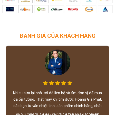
ĐÁNH GIÁ CỦA KHÁCH HÀNG
Khi tu sửa lại nhà, tôi đã liên hệ và tìm đơn vị để mua
đá ốp tường. Thật may khi tìm được Hoàng Gia Phát,
các bạn tư vấn nhiệt tình, sản phẩm chính hãng, chất
lượng tốt, giá hợp lý, hỗ trợ tận tình.
ÔNG LƯƠNG XUÂN HÀ
/
CHỦ TỊCH TẬP ĐOÀN ECOPARK