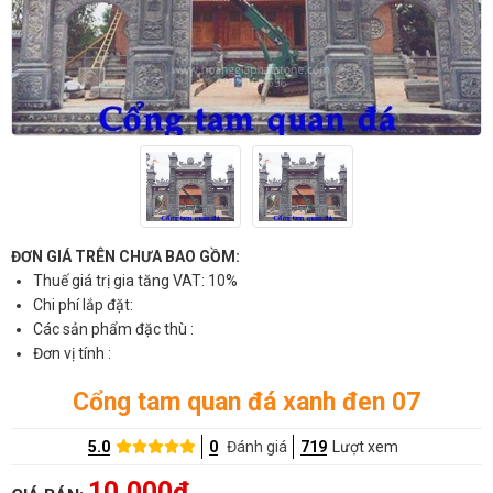
ĐƠN GIÁ TRÊN CHƯA BAO GỒM:
Thuế giá trị gia tăng VAT: 10%
Chi phí lắp đặt:
Các sản phẩm đặc thù :
Đơn vị tính :
Cổng tam quan đá xanh đen 07
5.0
0
Đánh giá
719
Lượt xem
10,000đ