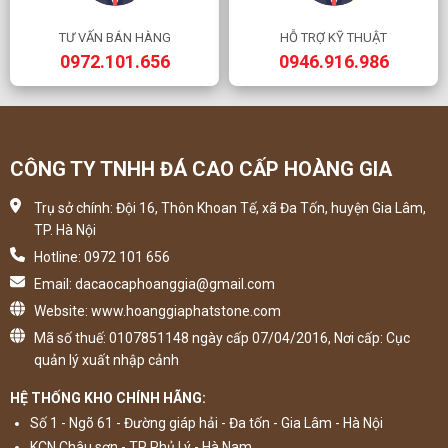
TƯ VẤN BÁN HÀNG
HỖ TRỢ KỸ THUẬT
0972.101.656
0946.916.986
CÔNG TY TNHH ĐÁ CAO CẤP HOÀNG GIA
Trụ sở chính: Đội 16, Thôn Khoan Tế, xã Đa Tốn, huyện Gia Lâm,
TP. Hà Nội
Hotline: 0972 101 656
Email: dacaocaphoanggia@gmail.com
Website: www.hoanggiaphatstone.com
Mã số thuế: 0107851148 ngày cấp 07/04/2016, Nơi cấp: Cục
quản lý xuất nhập cảnh
HỆ THỐNG KHO CHÍNH HÃNG:
Số 1 - Ngõ 61 - Đường giáp hải - Đa tốn - Gia Lâm - Hà Nội
KCN Châu sơn - TP Phủ Lý - Hà Nam