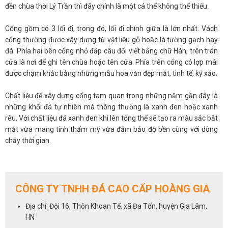
đền chùa thời Lý Trần thì đây chính là một cá thể không thể thiếu.
Cổng gồm có 3 lối đi, trong đó, lối đi chính giữa là lớn nhất. Vách
cổng thường được xây dựng từ vật liệu gỗ hoặc là tường gạch hay
đá. Phía hai bên cổng nhỏ đắp câu đối viết bằng chữ Hán, trên trán
cửa là nơi để ghi tên chùa hoặc tên cửa. Phía trên cổng có lợp mái
được chạm khắc bằng những mẫu hoa văn đẹp mắt, tinh tế, kỹ xảo.
Chất liệu để xây dựng cổng tam quan trong những năm gần đây là
những khối đá tự nhiên mà thông thường là xanh đen hoặc xanh
rêu. Với chất liệu đá xanh đen khi lên tổng thể sẽ tạo ra màu sắc bắt
mắt vừa mang tính thẩm mỹ vừa đảm bảo độ bền cùng với dòng
chảy thời gian.
Để được tư vấn về sản phẩm cổng tam quan đá xanh đen, hãy vui
lòng liên hệ với chúng tôi qua số hotline
0972 101 656
CÔNG TY TNHH ĐÁ CAO CẤP HOÀNG GIA
Địa chỉ: Đội 16, Thôn Khoan Tế, xã Đa Tốn, huyện Gia Lâm,
HN