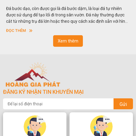
Đá bước dạo, còn được gọi là đá bước dặm, là loại đá tự nhiên
được sử dụng để tạo lối đi trong sân vườn. Đá này thường được
cắt từ những trụ đá lớn hoặc theo quy cách xác định sẵn với hình
vuông hoặc hình chữ nhật và có độ dày khác nhau.
ĐỌC THÊM
Xem thêm
ĐĂNG KÝ NHẬN TIN KHUYẾN MẠI
Gửi