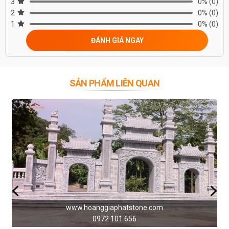
3
0%
(0)
2
0%
(0)
1
0%
(0)
ĐÁNH GIÁ NGAY
SẢN PHẨM LIÊN QUAN
www.hoanggiaphatstone.com
0972 101 656