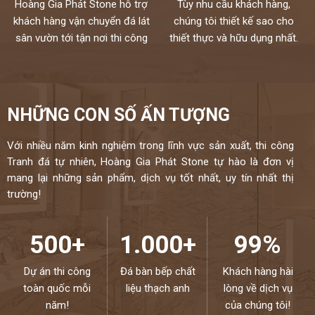
Hoàng Gia Phát Stone hỗ trợ
Tùy nhu cầu khách hàng,
khách hàng vận chuyển đá lát
chúng tôi thiết kế sao cho
sân vườn tới tận nơi thi công
thiết thực và hữu dụng nhất.
NHỮNG CON SỐ ẤN TƯỢNG
Với nhiều năm kinh nghiệm trong lĩnh vực sản xuất, thi công
Tranh đá tự nhiên, Hoàng Gia Phát Stone tự hào là đơn vị
mang lại những sản phẩm, dịch vụ tốt nhất, uy tín nhất thị
trường!
500+
1.000+
99%
Dự án thi công
Đá bàn bếp chất
Khách hàng hài
toàn quốc mỗi
liệu thạch anh
lòng về dịch vụ
năm!
của chúng tôi!