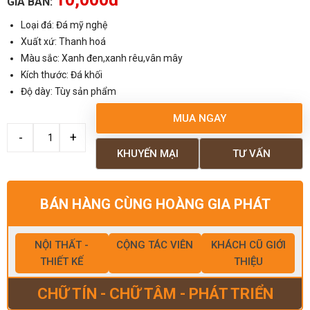
GIÁ BÁN:
Loại đá: Đá mỹ nghệ
Xuất xứ: Thanh hoá
Màu sắc: Xanh đen,xanh rêu,vân mây
Kích thước: Đá khối
Độ dày: Tùy sản phẩm
MUA NGAY
KHUYẾN MẠI
TƯ VẤN
BÁN HÀNG CÙNG HOÀNG GIA PHÁT
NỘI THẤT -
CỘNG TÁC VIÊN
KHÁCH CŨ GIỚI
THIẾT KẾ
THIỆU
CHỮ TÍN - CHỮ TÂM - PHÁT TRIỂN