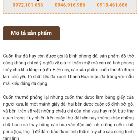
0972.101.656
0946.916.986
0918.461.686
Mô tả sản phẩm
Cuốn thư đá hay còn được gọi là bình phong đá, sản phẩm đồ thờ
cúng không chỉ có ý nghĩa về giá trị thẩm mỹ mà còn có tính phong
thủy cho khu lăng mộ đá. Hiện nay, các sản phẩm cuốn thư đá được
làm chủ yếu từ chất liệu đá xanh Thanh Hóa hoặc đá trắng với mẫu
mã, kiểu dáng đa dạng.
Cuốn thưmô phỏng lại những cuốn thư được làm bằng giấy của
người xưa, là một mảnh giấy dài hai bên được cuộn cố định bởi gỗ,
và bên trên sẽ viết những chiếu chỉ của nhà vua hay một bức thư
quan trọng. Tuy nhiên trên cuốn thư đá hiện nay không khắc những
chữ hán mà thay bằng các hoa văn đặc biệt như rồng cuốn, chữ
phúc (lộc, thọ…) để đảm bảo được tính thẩm mỹ cho các công trình
tâm linh.