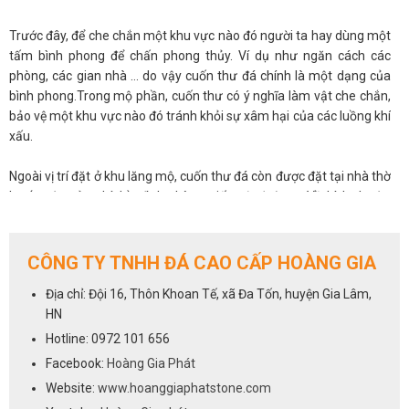
Trước đây, để che chắn một khu vực nào đó người ta hay dùng một
tấm bình phong để chấn phong thủy. Ví dụ như ngăn cách các
phòng, các gian nhà … do vậy cuốn thư đá chính là một dạng của
bình phong.Trong mộ phần, cuốn thư có ý nghĩa làm vật che chắn,
bảo vệ một khu vực nào đó tránh khỏi sự xâm hại của các luồng khí
xấu.
Ngoài vị trí đặt ở khu lăng mộ, cuốn thư đá còn được đặt tại nhà thờ
họ (trước cửa chính), đình chùa, miếu, từ đường,…Về kích thước,
cuốn thư đá phải có kích cỡ lớn hơn cổng hay cửa chính. Như vậy
mới có tác dụng che chắn khu vực cần chấn. Cuốn thư có nhiều
hình thức khác nhau nhưng hầu hết đều có một bên kiếm một bên
CÔNG TY TNHH ĐÁ CAO CẤP HOÀNG GIA
bút. Điều này thể hiện sự kết hợp giữa sức mạnh và trí thức để bảo
Địa chỉ: Đội 16, Thôn Khoan Tế, xã Đa Tốn, huyện Gia Lâm,
vệ, che chở và kích thước này thông thường là147x127x18,
HN
175x135x20, 235x147x20.
Hotline: 0972 101 656
Với chất liệu đá xanh đen thì các công trình mỹ nghệ luôn đảm bảo
Facebook:
Hoàng Gia Phát
được tính thẩm mỹ cũng như độ bền, quá trình tu sửa hầu như
Website:
www.hoanggiaphatstone.com
không phải kể đến. Để được tư vấn và báo giá nhanh tay liên hệ với