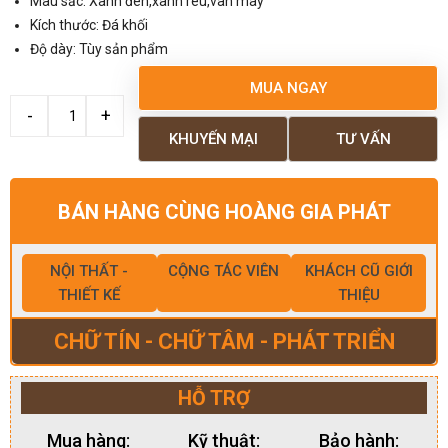
Màu sắc: Xanh đen,xanh rêu,vân mây
Kích thước: Đá khối
Độ dày: Tùy sản phẩm
MUA NGAY
KHUYẾN MẠI
TƯ VẤN
BÁN HÀNG CÙNG HOÀNG GIA PHÁT
NỘI THẤT -
CỘNG TÁC VIÊN
KHÁCH CŨ GIỚI
THIẾT KẾ
THIỆU
CHỮ TÍN - CHỮ TÂM - PHÁT TRIỂN
HỖ TRỢ
Mua hàng:
Kỹ thuật:
Bảo hành: