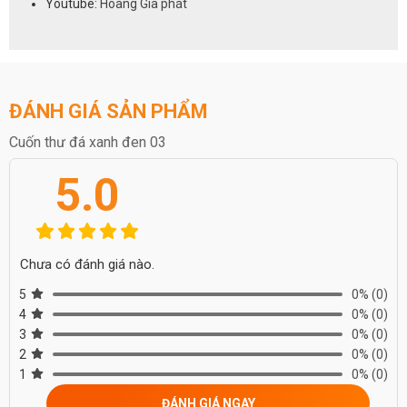
Youtube:
Hoàng Gia phát
chúng tôi qua số hotline
0972 101 656
ĐÁNH GIÁ SẢN PHẨM
Cuốn thư đá xanh đen 03
5.0
Chưa có đánh giá nào.
5
0%
(0)
4
0%
(0)
3
0%
(0)
2
0%
(0)
1
0%
(0)
ĐÁNH GIÁ NGAY