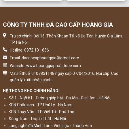
CÔNG TY TNHH ĐÁ CAO CẤP HOÀNG GIA
Trụ sở chính: Đội 16, Thôn Khoan Tế, xã Đa Tốn, huyện Gia Lâm,
TP. Hà Nội
Hotline: 0972 101 656
Email: dacaocaphoanggia@gmail.com
Website: www.hoanggiaphatstone.com
Mã số thuế: 0107851148 ngày cấp 07/04/2016, Nơi cấp: Cục
quản lý xuất nhập cảnh
HỆ THỐNG KHO CHÍNH HÃNG:
Số 1 - Ngõ 61 - Đường giáp hải - Đa tốn - Gia Lâm - Hà Nội
KCN Châu sơn - TP Phủ Lý - Hà Nam
KCN Thụy Vân - TP Việt Trì - Phú Thọ
Đông Trúc - Thạch Thất - Hà Nội
Làng nghề đá Minh Tân - Vĩnh Lộc - Thanh Hóa