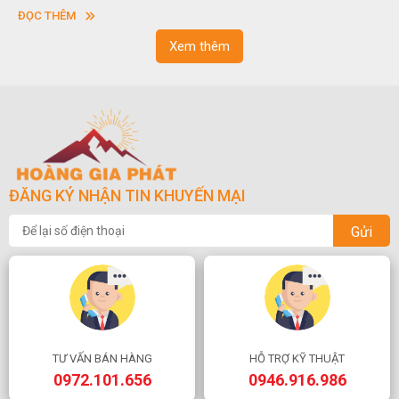
vuông hoặc hình chữ nhật và có độ dày khác nhau.
ĐỌC THÊM
Xem thêm
ĐĂNG KÝ NHẬN TIN KHUYẾN MẠI
Gửi
TƯ VẤN BÁN HÀNG
HỖ TRỢ KỸ THUẬT
0972.101.656
0946.916.986