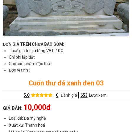
ĐƠN GIÁ TRÊN CHƯA BAO GỒM:
Thuế giá trị gia tăng VAT: 10%
Chi phí lắp đặt:
Các sản phẩm đặc thù :
Đơn vị tính :
Cuốn thư đá xanh đen 03
5.0
0
Đánh giá
653
Lượt xem
10,000đ
GIÁ BÁN:
Loại đá: Đá mỹ nghệ
Xuất xứ: Thanh hoá