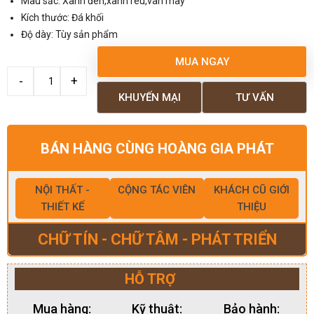
Màu sắc: Xanh đen,xanh rêu,vân mây
Kích thước: Đá khối
Độ dày: Tùy sản phẩm
MUA NGAY
KHUYẾN MẠI
TƯ VẤN
BÁN HÀNG CÙNG HOÀNG GIA PHÁT
NỘI THẤT -
CỘNG TÁC VIÊN
KHÁCH CŨ GIỚI
THIẾT KẾ
THIỆU
CHỮ TÍN - CHỮ TÂM - PHÁT TRIỂN
HỖ TRỢ
Mua hàng:
Kỹ thuật:
Bảo hành: