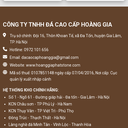
CÔNG TY TNHH ĐÁ CAO CẤP HOÀNG GIA
Trụ sở chính: Đội 16, Thôn Khoan Tế, xã Đa Tốn, huyện Gia Lâm,
TP. Hà Nội
Hotline: 0972 101 656
Email: dacaocaphoanggia@gmail.com
Website: www.hoanggiaphatstone.com
Mã số thuế: 0107851148 ngày cấp 07/04/2016, Nơi cấp: Cục
quản lý xuất nhập cảnh
HỆ THỐNG KHO CHÍNH HÃNG:
Số 1 - Ngõ 61 - Đường giáp hải - Đa tốn - Gia Lâm - Hà Nội
KCN Châu sơn - TP Phủ Lý - Hà Nam
KCN Thụy Vân - TP Việt Trì - Phú Thọ
Đông Trúc - Thạch Thất - Hà Nội
Làng nghề đá Minh Tân - Vĩnh Lộc - Thanh Hóa