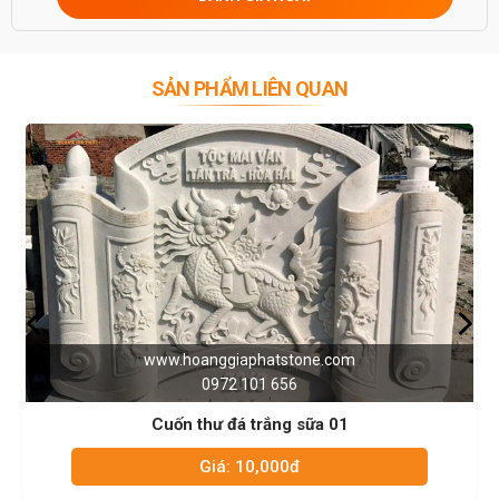
SẢN PHẨM LIÊN QUAN
w.hoanggiaphatstone.com
www.h
0972 101 656
uốn thư đá trắng sữa 01
Cuốn
Giá: 10,000đ