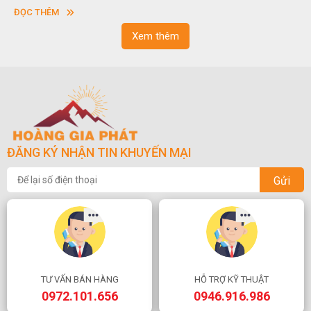
vuông hoặc hình chữ nhật và có độ dày khác nhau.
ĐỌC THÊM
Xem thêm
ĐĂNG KÝ NHẬN TIN KHUYẾN MẠI
Gửi
TƯ VẤN BÁN HÀNG
HỖ TRỢ KỸ THUẬT
0972.101.656
0946.916.986