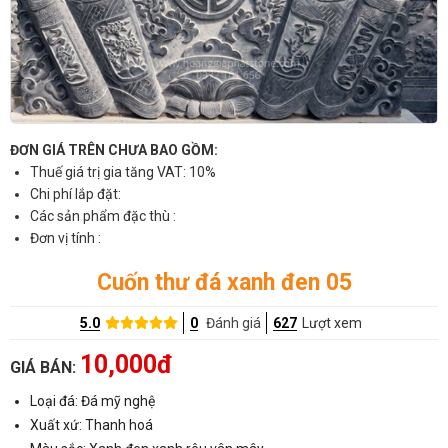
ĐƠN GIÁ TRÊN CHƯA BAO GỒM:
Thuế giá trị gia tăng VAT: 10%
Chi phí lắp đặt:
Các sản phẩm đặc thù :
Đơn vị tính :
Cuốn thư đá xanh đen 05
5.0
0
Đánh giá
627
Lượt xem
10,000đ
GIÁ BÁN:
Loại đá: Đá mỹ nghệ
Xuất xứ: Thanh hoá