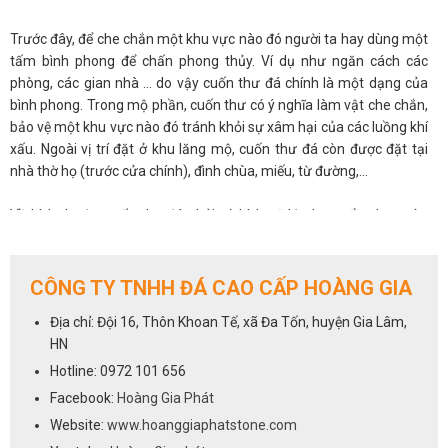
Trước đây, để che chắn một khu vực nào đó người ta hay dùng một
tấm bình phong để chấn phong thủy. Ví dụ như ngăn cách các
phòng, các gian nhà … do vậy cuốn thư đá chính là một dạng của
bình phong. Trong mộ phần, cuốn thư có ý nghĩa làm vật che chắn,
bảo vệ một khu vực nào đó tránh khỏi sự xâm hại của các luồng khí
xấu. Ngoài vị trí đặt ở khu lăng mộ, cuốn thư đá còn được đặt tại
nhà thờ họ (trước cửa chính), đình chùa, miếu, từ đường,…
Về kích thước, cuốn thư đá phải có kích cỡ lớn hơn cổng hay cửa
chính. Như vậy mới có tác dụng che chắn khu vực cần chấn. Cuốn
thư có nhiều hình thức khác nhau nhưng hầu hết đều có một bên
kiếm một bên bút. Điều này thể hiện sự kết hợp giữa sức mạnh và
CÔNG TY TNHH ĐÁ CAO CẤP HOÀNG GIA
trí thức để bảo vệ, che chở. Và thông thường kích thước của cuốn
Địa chỉ: Đội 16, Thôn Khoan Tế, xã Đa Tốn, huyện Gia Lâm,
thư đá xanh đen là147x127x18, 175x135x20, 235x147x20....Để
HN
được tư vấn và báo giá hãy nhanh tay liên hệ với chúng tôi qua số
hotline
0972 101 656
Hotline: 0972 101 656
Facebook:
Hoàng Gia Phát
Website:
www.hoanggiaphatstone.com