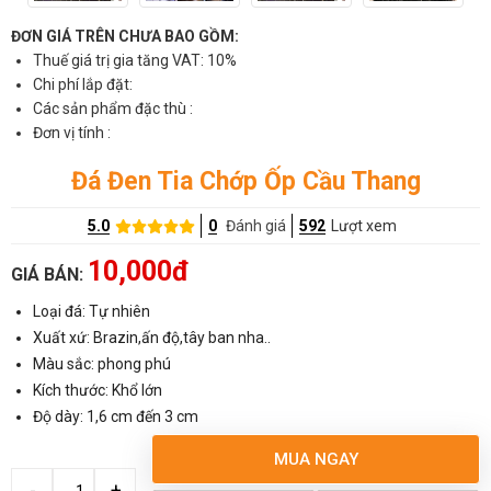
ĐƠN GIÁ TRÊN CHƯA BAO GỒM:
Thuế giá trị gia tăng VAT: 10%
Chi phí lắp đặt:
Các sản phẩm đặc thù :
Đơn vị tính :
Đá Đen Tia Chớp Ốp Cầu Thang
5.0
0
Đánh giá
592
Lượt xem
10,000đ
GIÁ BÁN:
Loại đá: Tự nhiên
Xuất xứ: Brazin,ấn độ,tây ban nha..
Màu sắc: phong phú
Kích thước: Khổ lớn
Độ dày: 1,6 cm đến 3 cm
MUA NGAY