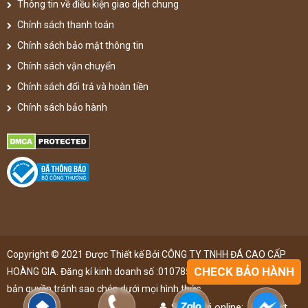
Thông tin về điều kiện giao dịch chung
Chính sách thanh toán
Chính sách bảo mật thông tin
Chính sách vận chuyển
Chính sách đổi trả và hoàn tiền
Chính sách bảo hành
Copyright © 2021 Được Thiết kế Bởi CÔNG TY TNHH ĐÁ CAO CẤP
CHECK BẢO HÀNH
HOÀNG GIA. Đăng kí kinh doanh số :0107851148 ,đã được đăng kí
bản quyền,tránh sao chép dưới mọi hình thức
Số người online:
47
lượt