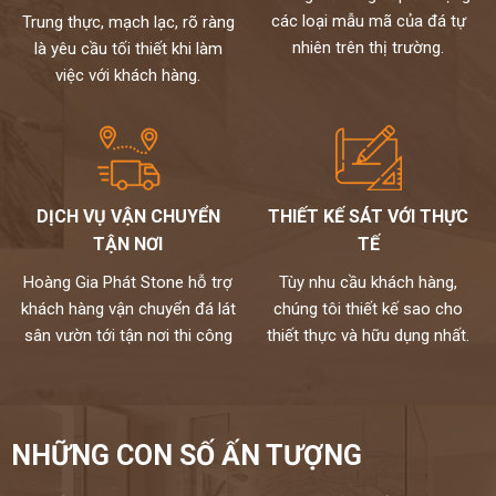
các loại mẫu mã của đá tự
Với trên 20 năm hoạt động, Hoàng gia phát đã thi công vô số
Trung thực, mạch lạc, rõ ràng
các công trình đá ốp lát nói chung và thi công đá ốp cầu thang
nhiên trên thị trường.
là yêu cầu tối thiết khi làm
nói riêng. Bằng kinh nghiệm và chuyên môn cao, các sản phẩm
việc với khách hàng.
của Hoàng gia phát luôn nhận được sự hài lòng của khách
hàng.
DỊCH VỤ VẬN CHUYỂN
THIẾT KẾ SÁT VỚI THỰC
TẬN NƠI
TẾ
Hoàng Gia Phát Stone hỗ trợ
Tùy nhu cầu khách hàng,
khách hàng vận chuyển đá lát
chúng tôi thiết kế sao cho
sân vườn tới tận nơi thi công
thiết thực và hữu dụng nhất.
NHỮNG CON SỐ ẤN TƯỢNG