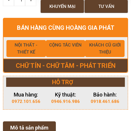
KHUYẾN MẠI
TƯ VẤN
BÁN HÀNG CÙNG HOÀNG GIA PHÁT
NỘI THẤT -
CỘNG TÁC VIÊN
KHÁCH CŨ GIỚI
THIẾT KẾ
THIỆU
CHỮ TÍN - CHỮ TÂM - PHÁT TRIỂN
HỖ TRỢ
Mua hàng:
Kỹ thuật:
Bảo hành:
0972.101.656
0946.916.986
0918.461.686
Mô tả sản phẩm