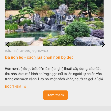
ĐĂNG BỞI HOÀNG GIA PHÁT, 15/06/2024
Tư vấn chọn đá bàn bếp - những loại đá đẹp mà bền
Đá ốp bếp là nguyên vật liệu quen thuộc với mọi gia đình thời nay,
việc sử dụng đá trong trang trí nhà bếp không chỉ mang lại sự
sang trọng, nâng cao tính thẩm mỹ mà còn bền bỉ theo thời gian.
So với nguyên liệu đá tự nhiên, đá thạch anh nhân tạo cũng khá
ĐỌC THÊM
phổ biến và khá được ưa dùng. Vậy nên chọn đá tự nhiên hay
nhân tạo để ốp bếp tốt hơn. Hãy tìm hiểu ngay dưới đây nhé.
Xem thêm