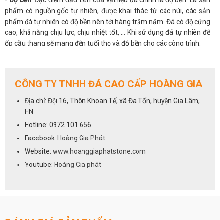
-
Độ bền
: Đặc điểm đầu tiên của vật liệu đá chính là độ bền. Là sản
phẩm có nguồn gốc tự nhiên, được khai thác từ các núi, các sản
phẩm đá tự nhiên có độ bền nên tới hàng trăm năm. Đá có độ cứng
cao, khả năng chịu lực, chịu nhiệt tốt, ... Khi sử dụng đá tự nhiên để
ốp cầu thang sẽ mang đến tuổi thọ và độ bền cho các công trình.
-
Thẩm mỹ đẹp
: Các sản phẩm đá ốp lát có độ bóng bề mặt cao, sở
hữu những họa tiết và đường vân đá tự nhiên tinh tế, đá có khả
năng chống trày xước khi bị cọ sát, không bị thấm nước, không bạc
CÔNG TY TNHH ĐÁ CAO CẤP HOÀNG GIA
màu. Đá ốp cầu thang mang đến sự sang trọng, gần gũi với thiên
nhiên. Độ bóng của đá khiến chiếc cầu thang nhà bạn sẽ luôn sáng
Địa chỉ: Đội 16, Thôn Khoan Tế, xã Đa Tốn, huyện Gia Lâm,
bóng, sạch sẽ và đẹp như mới.
HN
Hotline: 0972 101 656
Đá ốp cầu thang da dạng về mẫu mã giúp khách hàng có
Facebook:
Hoàng Gia Phát
nhiều sự lựa chọn
Website:
www.hoanggiaphatstone.com
-
Đa dạng mẫu mã
: Các sản phẩm đá ốp lát rất đa dạng về chủng
Youtube:
Hoàng Gia phát
loại, mẫu mã. Bạn có thể lựa chọn đá hoa cương ốp cầu thang hoặc
cũng có thể chọn những mẫu đá marble cao cấp.
-
Giá thành hợp lý
: So với độ bền và thẩm mỹ mà đá ốp cầu thang
mang lại, thì giá của chúng được cho là hợp lý. Tùy theo loại đá bạn
chọn, mỗi loại đá sẽ có những mức giá khác nhau. Giá của đá ốp
cầu thang dao động từ 400.000/m2 - 1.500.000/m2.