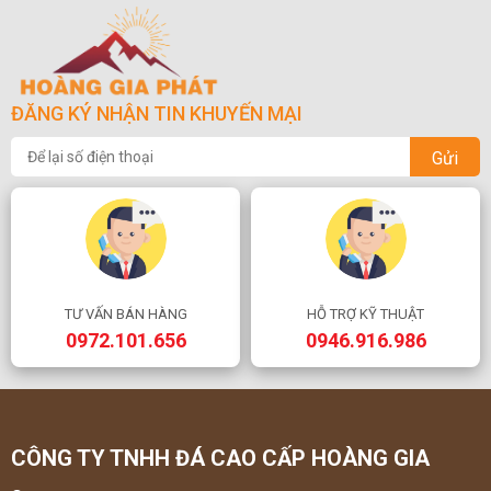
ĐĂNG KÝ NHẬN TIN KHUYẾN MẠI
Gửi
TƯ VẤN BÁN HÀNG
HỖ TRỢ KỸ THUẬT
0972.101.656
0946.916.986
CÔNG TY TNHH ĐÁ CAO CẤP HOÀNG GIA