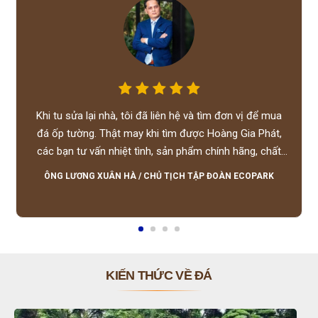
Khi tu sửa lại nhà, tôi đã liên hệ và tìm đơn vị để mua
đá ốp tường. Thật may khi tìm được Hoàng Gia Phát,
các bạn tư vấn nhiệt tình, sản phẩm chính hãng, chất
lượng tốt, giá hợp lý, hỗ trợ tận tình.
ÔNG LƯƠNG XUÂN HÀ
/
CHỦ TỊCH TẬP ĐOÀN ECOPARK
KIẾN THỨC VỀ ĐÁ