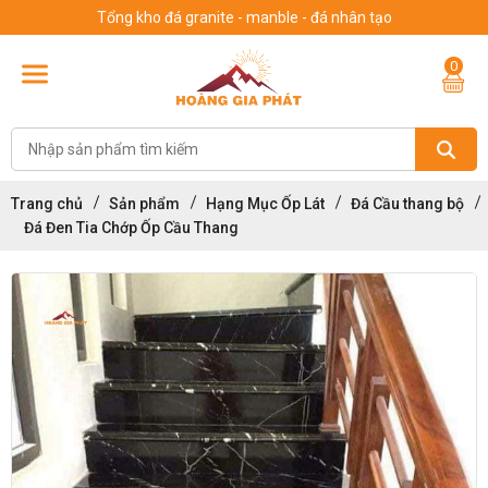
Tổng kho đá granite - manble - đá nhân tạo
0
Trang chủ
Sản phẩm
Hạng Mục Ốp Lát
Đá Cầu thang bộ
Đá Đen Tia Chớp Ốp Cầu Thang