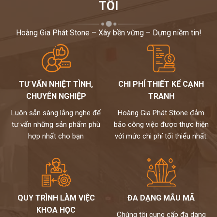
-
Đá Nhân Tạo
: Đá nhân tạo sở hữu độ dẻo dai cao nên khó bị sứt
TÔI
vỡ. Nhưng khả năng chống thấm và chống trày xước của đá nhân
tạo kém hơn so với 2 dòng đá trên. Đá sở hữu nhiều tông màu sáng
Hoàng Gia Phát Stone – Xây bền vững – Dựng niềm tin!
cùng nhiều vân đá đẹp. Giá thành của đá nhân tạo ở mức vừa phải,
tuy nhiên dòng đá này chỉ phù hợp cho vị trí cổ bậc, bạn không nên
chọn đá nhân tạo để ốp mặt bậc cầu thang vì sau thời gian dài sử
dụng và chịu tác động của mọi người đi lại nhiều đá sẽ bị xước gây
mất thẩm mỹ.
TƯ VẤN NHIỆT TÌNH,
CHI PHÍ THIẾT KẾ CẠNH
-
Đá nung kết
với màu sắc sặc sỡ,độ bóng cao..cũng được nhiều gia
CHUYÊN NGHIỆP
TRANH
chủ lựa chọn
Luôn sẵn sàng lắng nghe để
Hoàng Gia Phát Stone đảm
Càng ngày, Đá ốp cầu thang càng đa dạng và khách hàng sẽ có
tư vấn những sản phẩm phù
bảo công việc được thực hiện
nhiều sự lựa chọn để sở hữu một công trình đá ốp cầu thang đẹp
hợp nhất cho bạn
với mức chi phí tối thiểu nhất.
giá rẻ.
Ngoài ra, khách hàng cần tư vấn chi tiết và cụ thể hơn về mẫu đá
ốp cầu thang mình đang quan tâm hãy liên hệ ngay tới hotline:
0972101656 - 0946916986 của hoàng gia phát, chúng tôi sẽ sẵn
sàng hỗ trợ và giả đáp mọi thắc mắc 24/7.
Tại Hà Nội, để tìm được đơn vị thi công đá ốp cầu thang đẹp,
QUY TRÌNH LÀM VIỆC
ĐA DẠNG MẪU MÃ
chất lượng và giá cả hợp lý, quý khách hàng có thể liên hệ với
KHOA HỌC
Chúng tôi cung cấp đa dạng
hoàng gia phát