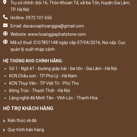
Trụ sở chính: Đội 16, Thôn Khoan Tế, xã Đa Tốn, huyện Gia Lâm,
TP. Hà Nội
Hotline: 0972 101 656
Email: dacaocaphoanggia@gmail.com
Website: www.hoanggiaphatstone.com
Mã số thuế: 0107851148 ngày cấp 07/04/2016, Nơi cấp: Cục
quản lý xuất nhập cảnh
HỆ THỐNG KHO CHÍNH HÃNG:
Số 1 - Ngõ 61 - Đường giáp hải - Đa tốn - Gia Lâm - Hà Nội
KCN Châu sơn - TP Phủ Lý - Hà Nam
KCN Thụy Vân - TP Việt Trì - Phú Thọ
Đông Trúc - Thạch Thất - Hà Nội
Làng nghề đá Minh Tân - Vĩnh Lộc - Thanh Hóa
HỖ TRỢ KHÁCH HÀNG
Kiến thức về đá
Quy trình bán hàng