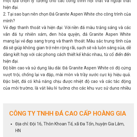
một lựa chọn lý tưởng cho các công trình nội thất và ngoại thất
hiện đại.
2. Tại sao bạn nên chọn Đá Granite Aspen White cho công trình của
mình?
Vẻ đẹp thanh thoát và hiện đại: Với nền đá màu trắng sáng và các
vân đá tự nhiên xám, đen hòa quyện, đá Granite Aspen White
mang lại vẻ đẹp sang trọng và thanh thoát. Màu sắc trung tính của
đá sẽ giúp không gian trở nên rộng rãi, sạch sẽ và luôn sáng sủa, dễ
dàng kết hợp với các phong cách thiết kế khác nhau, từ cổ điển đến
hiện đại.
Độ bền cao và sử dụng lâu dài: Đá Granite Aspen White có độ cứng
vượt trội, chống lại va đập, mài mòn và trầy xước cực kỳ hiệu quả.
Đặc biệt, đá có khả năng chịu được nhiệt độ cao và các tác động
của môi trường, là vật liệu lý tưởng cho các khu vực sử dụng nhiều
như bàn bếp, mặt quầy bar, hay lát sàn nhà.
Chịu nhiệt và chống ẩm tuyệt vời: Đá Granite Aspen White có khả
năng chịu nhiệt rất tốt, không bị nứt vỡ dưới nhiệt độ cao, là lựa
CÔNG TY TNHH ĐÁ CAO CẤP HOÀNG GIA
chọn lý tưởng cho các khu vực bếp, quầy bar hay các không gian có
nhiệt độ thay đổi liên tục. Đặc biệt, đá granite này cũng chống ẩm
Địa chỉ: Đội 16, Thôn Khoan Tế, xã Đa Tốn, huyện Gia Lâm,
cực kỳ hiệu quả, bảo vệ bề mặt luôn khô ráo và sạch sẽ.
HN
Dễ dàng vệ sinh và bảo dưỡng: Bề mặt đá Granite Aspen White rất