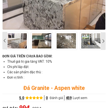
ĐƠN GIÁ TRÊN CHƯA BAO GỒM:
Thuế giá trị gia tăng VAT: 10%
Chi phí lắp đặt:
Các sản phẩm đặc thù :
Đơn vị tính :
Đá Granite - Aspen white
5.0
0
Đánh giá
459
Lượt xem
99đ