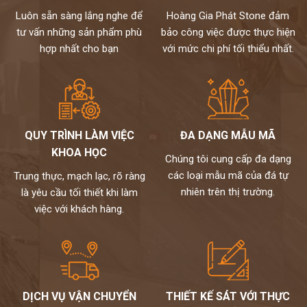
Chúng tôi mang đến những sản phẩm về đá rất, chất lượng
Luôn sẵn sàng lắng nghe để
Hoàng Gia Phát Stone đảm
hoàn hảo và có mức giá phù hợp với nhu cầu sử dụng trên thị
tư vấn những sản phẩm phù
bảo công việc được thực hiện
trường. Đã có nhiều năm kinh nghiệm trong lĩnh vực thi công đá
hợp nhất cho bạn
với mức chi phí tối thiểu nhất.
nên rất am hiểu về đá sẽ mang đến những thông tin chính xác
cho khách hàng trong quá trình lựa chọn.
NIỀM TIN CỦA KHÁCH LÀ HẠNH PHÚC CỦA CHÚNG TÔI - HÂN
HẠNH
ĐƯỢC PHỤC VỤ QUÝ KHÁCH – HOTLINE: 0972101656 -
0946916986
QUY TRÌNH LÀM VIỆC
ĐA DẠNG MẪU MÃ
KHOA HỌC
Chúng tôi cung cấp đa dạng
các loại mẫu mã của đá tự
Trung thực, mạch lạc, rõ ràng
nhiên trên thị trường.
là yêu cầu tối thiết khi làm
việc với khách hàng.
DỊCH VỤ VẬN CHUYỂN
THIẾT KẾ SÁT VỚI THỰC