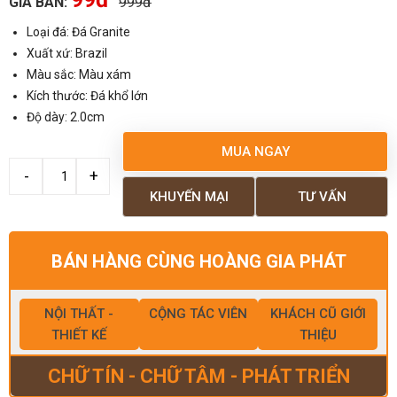
GIÁ BÁN:
999đ
Loại đá: Đá Granite
Xuất xứ: Brazil
Màu sắc: Màu xám
Kích thước: Đá khổ lớn
Độ dày: 2.0cm
MUA NGAY
KHUYẾN MẠI
TƯ VẤN
BÁN HÀNG CÙNG HOÀNG GIA PHÁT
NỘI THẤT -
CỘNG TÁC VIÊN
KHÁCH CŨ GIỚI
THIẾT KẾ
THIỆU
CHỮ TÍN - CHỮ TÂM - PHÁT TRIỂN