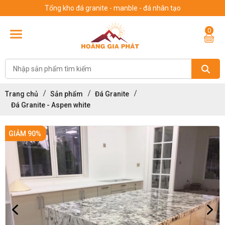
Tổng kho đá granite - manble - đá nhân tạo
0
Trang chủ
Sản phẩm
Đá Granite
Đá Granite - Aspen white
GIẢM 90%