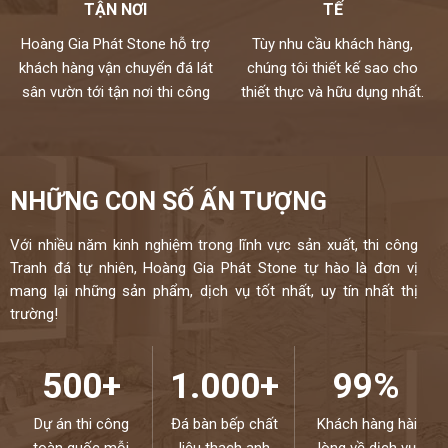
TẬN NƠI
TẾ
Hoàng Gia Phát Stone hỗ trợ
Tùy nhu cầu khách hàng,
khách hàng vận chuyển đá lát
chúng tôi thiết kế sao cho
sân vườn tới tận nơi thi công
thiết thực và hữu dụng nhất.
NHỮNG CON SỐ ẤN TƯỢNG
Với nhiều năm kinh nghiệm trong lĩnh vực sản xuất, thi công
Tranh đá tự nhiên, Hoàng Gia Phát Stone tự hào là đơn vị
mang lại những sản phẩm, dịch vụ tốt nhất, uy tín nhất thị
trường!
500+
1.000+
99%
Dự án thi công
Đá bàn bếp chất
Khách hàng hài
toàn quốc mỗi
liệu thạch anh
lòng về dịch vụ