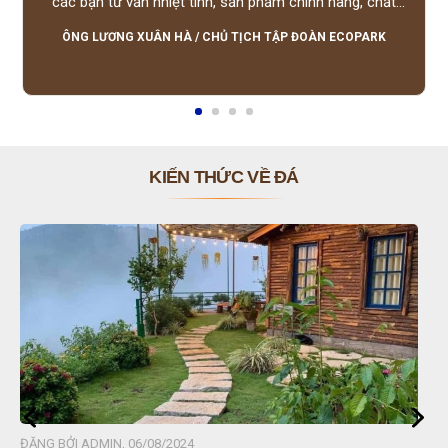
các bạn tư vấn nhiệt tình, sản phẩm chính hãng, chất
lượng tốt, giá hợp lý, hỗ trợ tận tình.
ÔNG LƯƠNG XUÂN HÀ
/
CHỦ TỊCH TẬP ĐOÀN ECOPARK
KIẾN THỨC VỀ ĐÁ
ĐĂNG BỞI ADMIN, 06/08/2024