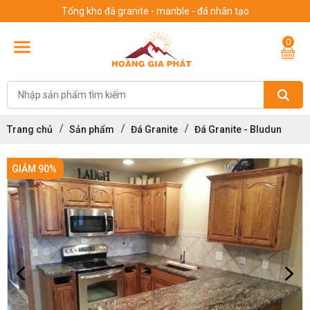
Tổng kho đá granite - manble - đá nhân tạo
0
Trang chủ
Sản phẩm
Đá Granite
Đá Granite - Bludun
GIẢM 90%