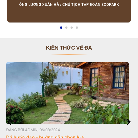
lượng tốt, giá hợp lý, hỗ trợ tận tình.
ÔNG LƯƠNG XUÂN HÀ
/
CHỦ TỊCH TẬP ĐOÀN ECOPARK
KIẾN THỨC VỀ ĐÁ
ĐĂNG BỞI ADMIN, 06/08/2024
Đá non bộ - cách lựa chọn non bộ đẹp