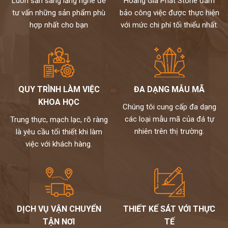
Luôn sẵn sàng lắng nghe để
Hoàng Gia Phát Stone đảm
HẠNH
tư vấn những sản phẩm phù
bảo công việc được thực hiện
ĐƯỢC PHỤC VỤ QUÝ KHÁCH – HOTLINE: 0972101656 -
hợp nhất cho bạn
với mức chi phí tối thiểu nhất.
0946916986
QUY TRÌNH LÀM VIỆC
ĐA DẠNG MẪU MÃ
KHOA HỌC
Chúng tôi cung cấp đa dạng
các loại mẫu mã của đá tự
Trung thực, mạch lạc, rõ ràng
nhiên trên thị trường.
là yêu cầu tối thiết khi làm
việc với khách hàng.
DỊCH VỤ VẬN CHUYỂN
THIẾT KẾ SÁT VỚI THỰC
TẬN NƠI
TẾ