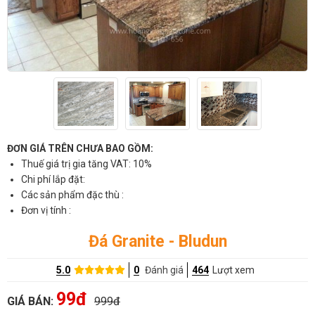
ĐƠN GIÁ TRÊN CHƯA BAO GỒM:
Thuế giá trị gia tăng VAT: 10%
Chi phí lắp đặt:
Các sản phẩm đặc thù :
Đơn vị tính :
Đá Granite - Bludun
5.0
0
Đánh giá
464
Lượt xem
99đ
GIÁ BÁN:
999đ