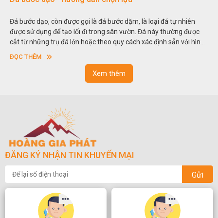
iên
Hòn non bộ được biết đến là một nghệ thuật xây dựng, sắp đặt
được
thu nhỏ, đưa mô hình những ngọn núi to lớn ngoài tự nhiên và
i hình
trong các vườn cảnh. Hay nói một cách khác, người ta gọi là “g
sơn”. Nghệ thuật hòn non bộ nhằm phục vụ cho mục đích thư
ĐỌC THÊM
ngoạn và phong thủy trong cuộc sống.
Xem thêm
ĐĂNG KÝ NHẬN TIN KHUYẾN MẠI
Gửi