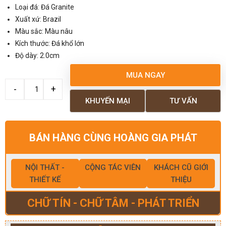
Loại đá: Đá Granite
Xuất xứ: Brazil
Màu sắc: Màu nâu
Kích thước: Đá khổ lớn
Độ dày: 2.0cm
MUA NGAY
KHUYẾN MẠI
TƯ VẤN
BÁN HÀNG CÙNG HOÀNG GIA PHÁT
NỘI THẤT -
CỘNG TÁC VIÊN
KHÁCH CŨ GIỚI
THIẾT KẾ
THIỆU
CHỮ TÍN - CHỮ TÂM - PHÁT TRIỂN