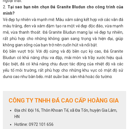
ngoại thất.
2.
Tại sao bạn nên chọn Đá Granite Bludun cho công trình của
mình?
Vẻ đẹp tự nhiên và mạnh mẽ: Màu xám sáng kết hợp với các vân đá
màu trắng, đen và xám đậm tạo ra một vẻ đẹp độc đáo, vừa mạnh
mẽ, vừa thanh thoát. Đá Granite Bludun mang lại vẻ đẹp tự nhiên,
rất phù hợp cho những không gian sang trọng và hiện đại, giúp
không gian sống của bạn trở nên cuốn hút và nổi bật.
Độ bền vượt trội: Với độ cứng và độ bền cực kỳ cao, Đá Granite
Bludun có khả năng chịu va đập, mài mòn và trầy xước hiệu quả.
Đặc biệt, đá có khả năng chịu được tác động của nhiệt độ và các
yếu tố môi trường, rất phù hợp cho những khu vực có mật độ sử
dụng cao như bàn bếp, mặt quầy bar, sàn nhà hoặc ốp tường.
Chịu nhiệt và chống ẩm tuyệt vời: Đá Granite Bludun có khả năng
chịu nhiệt tốt, không bị nứt vỡ khi tiếp xúc với nhiệt độ cao, rất lý
tưởng cho các khu vực như bếp hoặc quầy bar. Bên cạnh đó, khả
CÔNG TY TNHH ĐÁ CAO CẤP HOÀNG GIA
năng chống ẩm của đá cũng rất tốt, giúp bảo vệ không gian sống
luôn sạch sẽ và bền vững.
Địa chỉ: Đội 16, Thôn Khoan Tế, xã Đa Tốn, huyện Gia Lâm,
Dễ dàng vệ sinh và bảo dưỡng: Bề mặt đá Granite Bludun rất mịn
HN
màng và không thấm nước, giúp việc vệ sinh trở nên đơn giản. Bạn
Hotline: 0972 101 656
chỉ cần lau chùi bằng khăn mềm và dung dịch vệ sinh nhẹ nhàng để