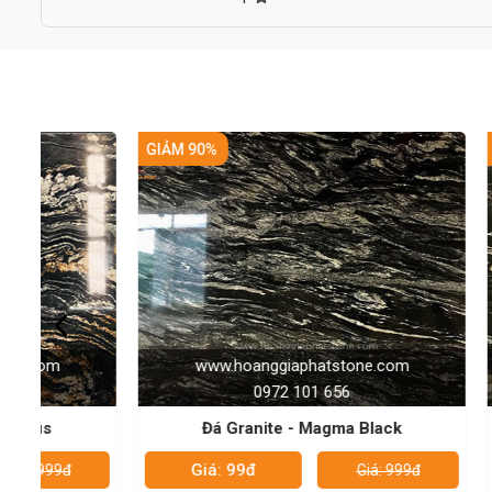
3. Mặt hoàn thiện
Polished, honed, leather/ stain, river - washed/ antique, therm
4. Thông số kỹ thuật
Chủng loại: Đá Granite.
Xuất xứ: Ấn Độ
GIẢM 90%
GIẢM 90%
Màu sắc: màu đen.
Kích thước: dài 2600mm x rộng 600mm.
Độ dày: 18mm.
www.hoanggiaphatstone.com
www.
0972 101 656
Đá Granite - Magma Black
Đá 
Giá: 99đ
Giá:
Giá: 999đ