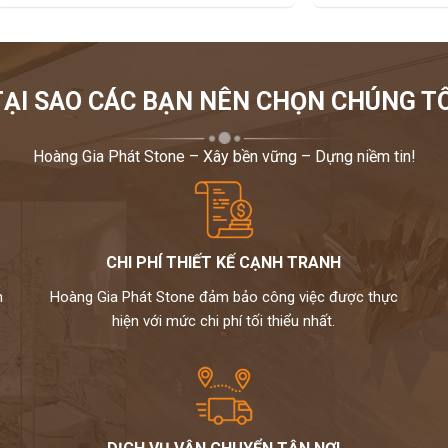
TẠI SAO CÁC BẠN NÊN CHỌN CHÚNG TÔ
Hoàng Gia Phát Stone – Xây bền vững – Dựng niềm tin!
CHI PHÍ THIẾT KẾ CẠNH TRANH
m
Hoàng Gia Phát Stone đảm bảo công việc được thực
hiện với mức chi phí tối thiểu nhất.
ụng thường xuyên, phải chịu nhiều tác động ngoại lực,
 được sử dụng loại đá này nhiều như ốp cầu thang, mặt
hơn.