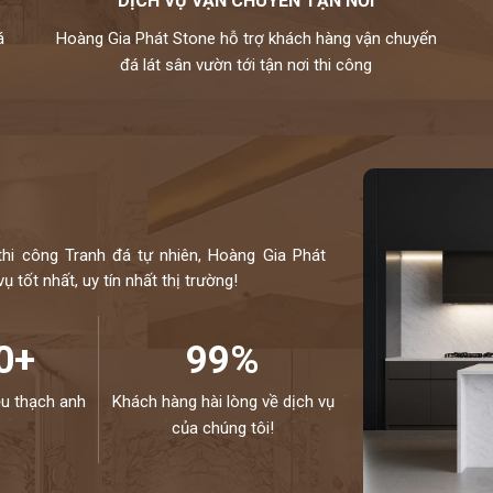
DỊCH VỤ VẬN CHUYỂN TẬN NƠI
á
Hoàng Gia Phát Stone hỗ trợ khách hàng vận chuyển
đá lát sân vườn tới tận nơi thi công
thi công Tranh đá tự nhiên, Hoàng Gia Phát
 tốt nhất, uy tín nhất thị trường!
0+
99%
ệu thạch anh
Khách hàng hài lòng về dịch vụ
của chúng tôi!