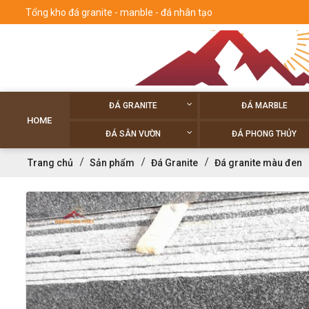
Tổng kho đá granite - manble - đá nhân tạo
ĐÁ GRANITE
ĐÁ MARBLE
HOME
ĐÁ SÂN VƯỜN
ĐÁ PHONG THỦY
Trang chủ
Sản phẩm
Đá Granite
Đá granite màu đen