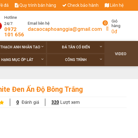
về đá
Quy trình bán hàng
Check bảo hành
Liên hệ
Hotline
Giỏ
0
Email liên hệ
24/7:
hàng
dacaocaphoanggia@gmail.com
0972
0đ
101 656
 THẠCH ANH NHÂN TẠO
ĐÁ TÂN CỔ ĐIỂN
VIDEO
HẠNG MỤC ỐP LÁT
CÔNG TRÌNH
nite Đen Ấn Độ Bông Trắng
Đánh giá
Lượt xem
0
320