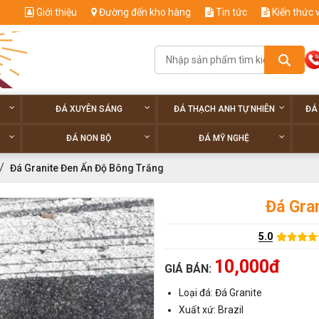
Giới thiệu
Đường đến kho hàng
Tin tức
Kiến thức 
ĐÁ XUYÊN SÁNG
ĐÁ THẠCH ANH TỰ NHIÊN
ĐÁ
ĐÁ NON BỘ
ĐÁ MỸ NGHỆ
Đá Granite Đen Ấn Độ Bông Trắng
Đá Gra
5.0
10,000đ
GIÁ BÁN:
Loại đá: Đá Granite
Xuất xứ: Brazil