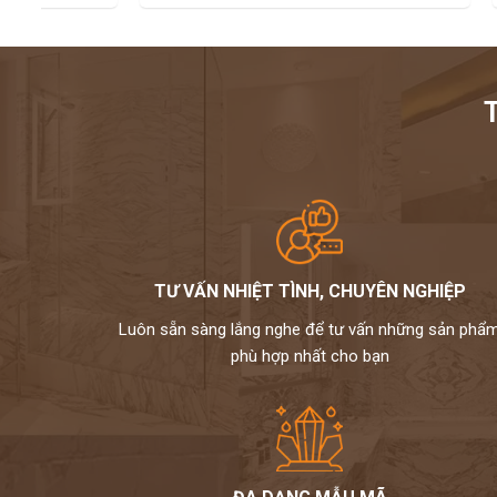
TƯ VẤN NHIỆT TÌNH, CHUYÊN NGHIỆP
Luôn sẵn sàng lắng nghe để tư vấn những sản phẩ
phù hợp nhất cho bạn
5. Ứng dụng
Đá Đen Ấn Độ được sử dụng rộng rãi cho những nơi được sử d
tiếp xúc nhiều với sự bào mòn. Một số những hạng mục thường
tiền, bàn bếp,… giúp cho việc vệ sinh, lau chùi trở nên dễ dàng 