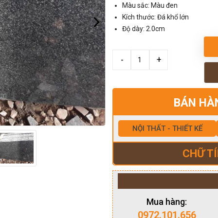
Màu sắc: Màu đen
Kích thước: Đá khổ lớn
Độ dày: 2.0cm
BÁN HÀ
NỘI THẤT - THIẾT KẾ
CHỮ TÍ
Mua hàng:
0972.101.656