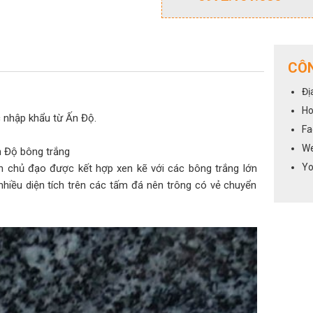
CÔN
Đị
Ho
c nhập khẩu từ Ấn Độ.
Fa
We
n Độ bông trắng
Yo
 chủ đạo được kết hợp xen kẽ với các bông trắng lớn
hiều diện tích trên các tấm đá nên trông có vẻ chuyển