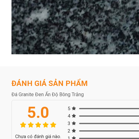
ĐÁNH GIÁ SẢN PHẨM
Đá Granite Đen Ấn Độ Bông Trắng
5.0
5
4
3
2
Chưa có đánh giá nào.
1