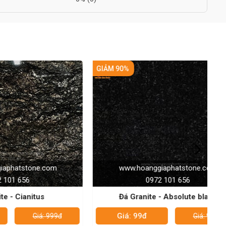
GIẢM 90%
GI
e.com
www.hoanggiaphatstone.com
0972 101 656
us
Đá Granite - Absolute black
Giá: 99đ
á: 999đ
Giá: 999đ