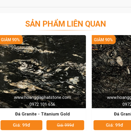
al/ flamed, brushed and sandblast finish
SẢN PHẨM LIÊN QUAN
GIẢM 90%
hoanggiaphatstone.com
www.hoanggiaphatston
0972 101 656
0972 101 656
Granite - Titanium Gold
Đá Granite - Cianit
 99đ
Giá: 99đ
Giá: 999đ
Gi