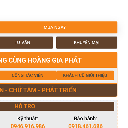
MUA NGAY
TƯ VẤN
KHUYẾN MẠI
NG CÙNG HOÀNG GIA PHÁT
CỘNG TÁC VIÊN
KHÁCH CŨ GIỚI THIỆU
N - CHỮ TÂM - PHÁT TRIỂN
HỖ TRỢ
Kỹ thuật:
Bảo hành:
0946.916.986
0918.461.686