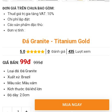
ĐƠN GIÁ TRÊN CHƯA BAO GỒM:
Thuế giá trị gia tăng VAT: 10%
Chi phí lắp đặt:
Các sản phẩm đặc thù :
Đơn vị tính :
Đá Granite - Titanium Gold
5.0
0
Đánh giá
435
Lượt xem
99đ
GIÁ BÁN:
999đ
Loại đá: Đá Granite
Xuất xứ: Brazil
Màu sắc: Màu xám
Kích thước: Đá khổ lớn
Độ dày: 2.0cm
MUA NGAY