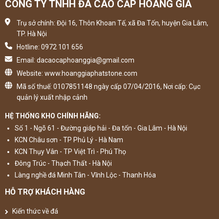
CÔNG TY TNHH ĐÁ CAO CẤP HOÀNG GIA
Trụ sở chính: Đội 16, Thôn Khoan Tế, xã Đa Tốn, huyện Gia Lâm,
TP. Hà Nội
Hotline: 0972 101 656
Email: dacaocaphoanggia@gmail.com
Website: www.hoanggiaphatstone.com
Mã số thuế: 0107851148 ngày cấp 07/04/2016, Nơi cấp: Cục
quản lý xuất nhập cảnh
HỆ THỐNG KHO CHÍNH HÃNG:
Số 1 - Ngõ 61 - Đường giáp hải - Đa tốn - Gia Lâm - Hà Nội
KCN Châu sơn - TP Phủ Lý - Hà Nam
KCN Thụy Vân - TP Việt Trì - Phú Thọ
Đông Trúc - Thạch Thất - Hà Nội
Làng nghề đá Minh Tân - Vĩnh Lộc - Thanh Hóa
HỖ TRỢ KHÁCH HÀNG
Kiến thức về đá