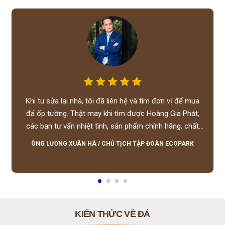
Khi tu sửa lại nhà, tôi đã liên hệ và tìm đơn vị để mua
đá ốp tường. Thật may khi tìm được Hoàng Gia Phát,
các bạn tư vấn nhiệt tình, sản phẩm chính hãng, chất
lượng tốt, giá hợp lý, hỗ trợ tận tình.
ÔNG LƯƠNG XUÂN HÀ
/
CHỦ TỊCH TẬP ĐOÀN ECOPARK
KIẾN THỨC VỀ ĐÁ