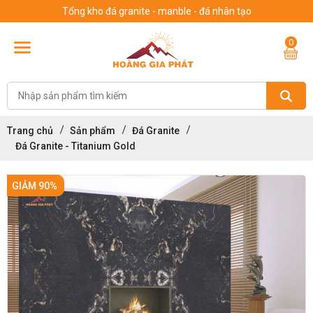
Tổng kho đá granite - manble - đá nhân tạo
0
Trang chủ
Sản phẩm
Đá Granite
Đá Granite - Titanium Gold
GIẢM 90%