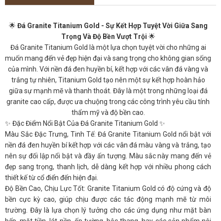
🌟
Đá Granite Titanium Gold - Sự Kết Hợp Tuyệt Vời Giữa Sang
Trọng Và Độ Bền Vượt Trội
🌟
Đá Granite Titanium Gold là một lựa chọn tuyệt vời cho những ai
muốn mang đến vẻ đẹp hiện đại và sang trọng cho không gian sống
của mình. Với nền đá đen huyền bí, kết hợp với các vân đá vàng và
trắng tự nhiên, Titanium Gold tạo nên một sự kết hợp hoàn hảo
giữa sự mạnh mẽ và thanh thoát. Đây là một trong những loại đá
granite cao cấp, được ưa chuộng trong các công trình yêu cầu tính
thẩm mỹ và độ bền cao.
✨ Đặc Điểm Nổi Bật Của Đá Granite Titanium Gold ✨
Màu Sắc Đặc Trưng, Tinh Tế: Đá Granite Titanium Gold nổi bật với
nền đá đen huyền bí kết hợp với các vân đá màu vàng và trắng, tạo
nên sự đối lập nổi bật và đầy ấn tượng. Màu sắc này mang đến vẻ
đẹp sang trọng, thanh lịch, dễ dàng kết hợp với nhiều phong cách
thiết kế từ cổ điển đến hiện đại.
Độ Bền Cao, Chịu Lực Tốt: Granite Titanium Gold có độ cứng và độ
bền cực kỳ cao, giúp chịu được các tác động mạnh mẽ từ môi
trường. Đây là lựa chọn lý tưởng cho các ứng dụng như mặt bàn