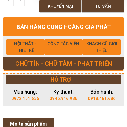
KHUYẾN MẠI
TƯ VẤN
BÁN HÀNG CÙNG HOÀNG GIA PHÁT
NỘI THẤT -
CỘNG TÁC VIÊN
KHÁCH CŨ GIỚI
THIẾT KẾ
THIỆU
CHỮ TÍN - CHỮ TÂM - PHÁT TRIỂN
HỖ TRỢ
Mua hàng:
Kỹ thuật:
Bảo hành:
0972.101.656
0946.916.986
0918.461.686
Mô tả sản phẩm