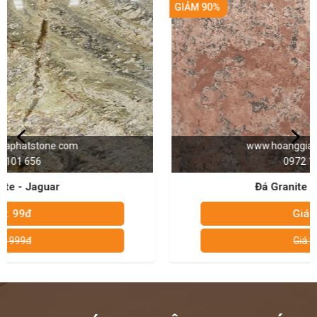
GIẢM 90%
Chúng tôi mang đến những sản phẩm về đá rất, chất lượng
hoàn hảo và có mức giá phù hợp với nhu cầu sử dụng trên thị
trường. Đã có nhiều năm kinh nghiệm trong lĩnh vực thi công đá
nên rất am hiểu về đá sẽ mang đến những thông tin chính xác
cho khách hàng trong quá trình lựa chọn.
NIỀM TIN CỦA KHÁCH LÀ HẠNH PHÚC CỦA CHÚNG TÔI - HÂN
HẠNH
ĐƯỢC PHỤC VỤ QUÝ KHÁCH – HOTLINE: 0972101656 -
0946916986
www.hoanggiaphatstone.com
0972 101 656
Đá Granite - Alaska Red
Giá: 99đ
Giá: 999đ