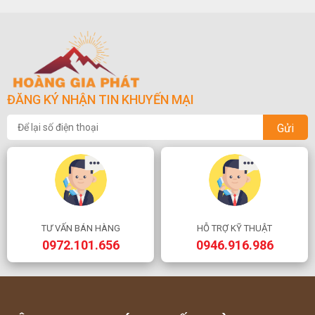
ĐĂNG KÝ NHẬN TIN KHUYẾN MẠI
Gửi
TƯ VẤN BÁN HÀNG
HỖ TRỢ KỸ THUẬT
0972.101.656
0946.916.986