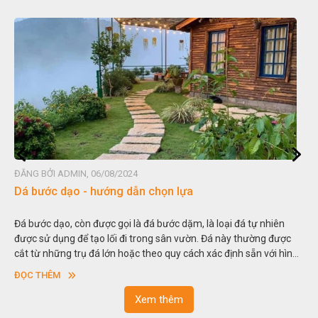
ĐĂNG BỞI ADMIN, 06/08/2024
Đá non bộ - cách lựa chọn non bộ đẹp
Hòn non bộ được biết đến là một nghệ thuật xây dựng, sắp đặt,
thu nhỏ, đưa mô hình những ngọn núi to lớn ngoài tự nhiên vào
trong các vườn cảnh. Hay nói một cách khác, người ta gọi là “giả
sơn”. Nghệ thuật hòn non bộ nhằm phục vụ cho mục đích thưởng
ĐỌC THÊM
ngoạn và phong thủy trong cuộc sống.
Xem thêm