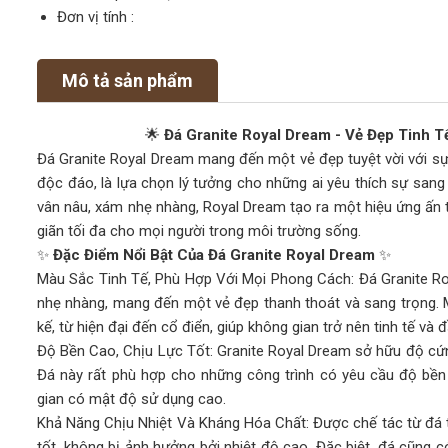
Đơn vị tính :
Mô tả sản phẩm
🌟
Đá Granite Royal Dream - Vẻ Đẹp Tinh 
Đá Granite Royal Dream mang đến một vẻ đẹp tuyệt vời với sự
độc đáo, là lựa chọn lý tưởng cho những ai yêu thích sự san
vân nâu, xám nhẹ nhàng, Royal Dream tạo ra một hiệu ứng ấn t
giãn tối đa cho mọi người trong môi trường sống.
✨
Đặc Điểm Nổi Bật Của Đá Granite Royal Dream
✨
Màu Sắc Tinh Tế, Phù Hợp Với Mọi Phong Cách: Đá Granite Ro
nhẹ nhàng, mang đến một vẻ đẹp thanh thoát và sang trọng. M
kế, từ hiện đại đến cổ điển, giúp không gian trở nên tinh tế và 
Độ Bền Cao, Chịu Lực Tốt: Granite Royal Dream sở hữu độ cứn
Đá này rất phù hợp cho những công trình có yêu cầu độ bền
gian có mật độ sử dụng cao.
Khả Năng Chịu Nhiệt Và Kháng Hóa Chất: Được chế tác từ đá tự
tốt, không bị ảnh hưởng bởi nhiệt độ cao. Đặc biệt, đá cũng 