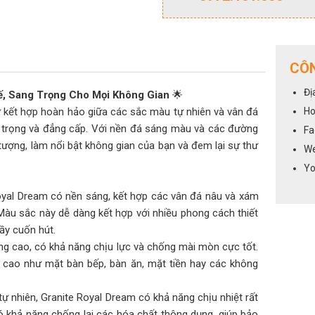
CÔN
Đị
Tế, Sang Trọng Cho Mọi Không Gian
🌟
 kết hợp hoàn hảo giữa các sắc màu tự nhiên và vân đá
Ho
g trọng và đẳng cấp. Với nền đá sáng màu và các đường
Fa
ượng, làm nổi bật không gian của bạn và đem lại sự thư
We
Yo
yal Dream có nền sáng, kết hợp các vân đá nâu và xám
àu sắc này dễ dàng kết hợp với nhiều phong cách thiết
đầy cuốn hút.
g cao, có khả năng chịu lực và chống mài mòn cực tốt.
 cao như mặt bàn bếp, bàn ăn, mặt tiền hay các không
 nhiên, Granite Royal Dream có khả năng chịu nhiệt rất
có khả năng chống lại các hóa chất thông dụng, giúp bảo