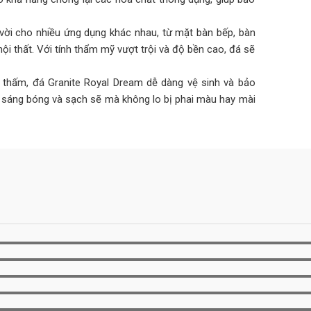
vời cho nhiều ứng dụng khác nhau, từ mặt bàn bếp, bàn
 nội thất. Với tính thẩm mỹ vượt trội và độ bền cao, đá sẽ
thấm, đá Granite Royal Dream dễ dàng vệ sinh và bảo
ôn sáng bóng và sạch sẽ mà không lo bị phai màu hay mài
àu sắc hài hòa, Royal Dream mang đến một vẻ đẹp hoàn
 trồ.
chịu nhiệt cực tốt, là vật liệu lý tưởng cho những không
g hóa chất tốt và dễ dàng vệ sinh, giúp bạn tiết kiệm
ân đá nâu và xám nhẹ Ứng Dụng: Mặt bàn bếp, mặt tiền,
hịu lực và chịu nhiệt tốt Khả Năng Chịu Hóa Chất: Tốt, dễ