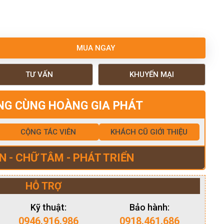
MUA NGAY
TƯ VẤN
KHUYẾN MẠI
NG CÙNG HOÀNG GIA PHÁT
CỘNG TÁC VIÊN
KHÁCH CŨ GIỚI THIỆU
N - CHỮ TÂM - PHÁT TRIỂN
HỖ TRỢ
Kỹ thuật:
Bảo hành:
0946.916.986
0918.461.686