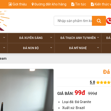
Giới thiệu
Đường đến kho hàng
Tin tức
Kiến thức 
ĐÁ XUYÊN SÁNG
ĐÁ THẠCH ANH TỰ NHIÊN
ĐÁ
ĐÁ NON BỘ
ĐÁ MỸ NGHỆ
ream
Đá
5.0
99đ
GIÁ BÁN:
999đ
Loại đá: Đá Granite
Xuất xứ: Brazil