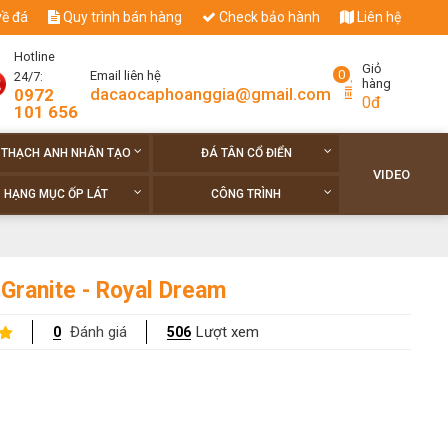
về đá
Quy trình bán hàng
Check bảo hành
Liên hệ
Hotline
Giỏ
0
Email liên hệ
24/7:
hàng
dacaocaphoanggia@gmail.com
0972
0đ
101 656
 THẠCH ANH NHÂN TẠO
ĐÁ TÂN CỔ ĐIỂN
VIDEO
HẠNG MỤC ỐP LÁT
CÔNG TRÌNH
 Granite - Royal Dream
Đánh giá
Lượt xem
0
506