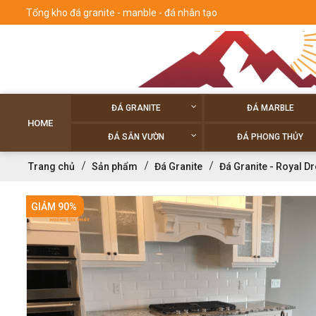
Tổng kho đá granite - manble - đá nhân tạo
ĐÁ GRANITE
ĐÁ MARBLE
HOME
ĐÁ SÂN VƯỜN
ĐÁ PHONG THỦY
Trang chủ
Sản phẩm
Đá Granite
Đá Granite - Royal D
GIẢM 90%