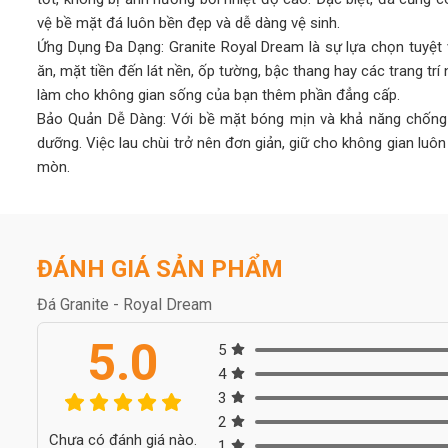
vệ bề mặt đá luôn bền đẹp và dễ dàng vệ sinh.
Ứng Dụng Đa Dạng: Granite Royal Dream là sự lựa chọn tuyệt 
ăn, mặt tiền đến lát nền, ốp tường, bậc thang hay các trang trí
làm cho không gian sống của bạn thêm phần đẳng cấp.
Bảo Quản Dễ Dàng: Với bề mặt bóng mịn và khả năng chống 
dưỡng. Việc lau chùi trở nên đơn giản, giữ cho không gian lu
mòn.
💎
Tại Sao Nên Lựa Chọn Đá Granite Royal Dream?
💎
Vẻ Đẹp Tinh Tế, Sang Trọng: Với những vân đá độc đáo và m
hảo cho không gian của bạn, khiến cho bất kỳ ai cũng phải trầm
Độ Bền Vượt Trội: Granite Royal Dream có khả năng chịu lực và 
ĐÁNH GIÁ SẢN PHẨM
gian đòi hỏi sự bền bỉ theo thời gian.
Đá Granite - Royal Dream
Khả Năng Chịu Hóa Chất Và Dễ Bảo Quản: Đá có khả năng chốn
thời gian bảo trì mà vẫn giữ được vẻ đẹp lâu dài.
5.0
5
🌍
Thông Tin Kỹ Thuật
🌍
4
Chất Liệu: Đá Granite (Royal Dream) Màu Sắc: Sáng với các v
3
lát nền, ốp tường, bậc thang, trang trí nội thất Độ Bền: Cao, c
2
dàng vệ sinh
Chưa có đánh giá nào.
1