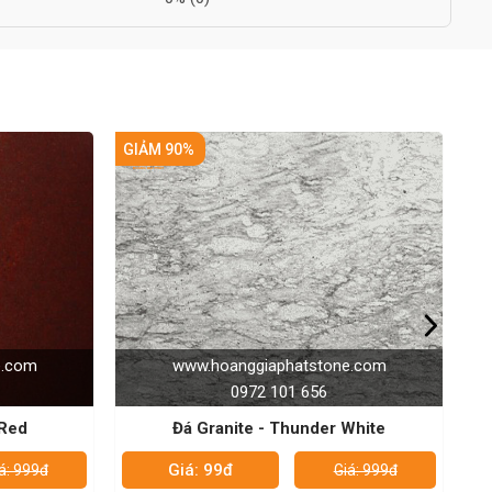
GIẢM 90%
tone.com
www.hoanggiaphatstone.com
6
0972 101 656
er White
Đá Granite - Volga Blue
Giá: 99đ
Giá: 999đ
Giá: 999đ