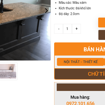
Màu sắc: Màu xám
Kích thước: Đá khổ lớn
Độ dày: 2.0cm
BÁN HÀ
NỘI THẤT - THIẾT KẾ
CHỮ TÍ
Mua hàng:
0972.101.656