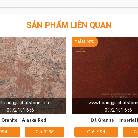
Dựng Không Gian Đẳng Cấp Và Tinh Tế
! 🚀
 Dream với mức giá ưu đãi và dịch vụ giao hàng tận nơi.
ranite Royal Dream!
SẢN PHẨM LIÊN QUAN
vị được khách hàng tin tưởng
0%
GIẢM 90%
ng hoàn hảo và có mức giá phù hợp với nhu cầu sử
lĩnh vực thi công đá nên rất am hiểu về đá sẽ mang
ch hàng trong quá trình lựa chọn.
C CỦA CHÚNG TÔI - HÂN HẠNH
E: 0972101656 - 0946916986
ww.hoanggiaphatstone.com
www.hoanggiaphats
0972 101 656
0972 101 65
Đá Granite - Imperial Red
Đá Granite - Thund
iá: 99đ
Giá: 99đ
Giá: 999đ