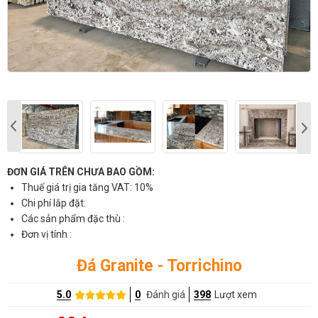
ĐƠN GIÁ TRÊN CHƯA BAO GỒM:
Thuế giá trị gia tăng VAT: 10%
Chi phí lắp đặt:
Các sản phẩm đặc thù :
Đơn vị tính :
Đá Granite - Torrichino
5.0
0
Đánh giá
398
Lượt xem