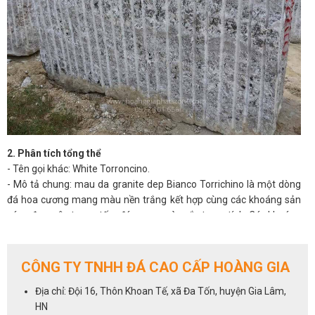
2. Phân tích tổng thể
- Tên gọi khác: White Torroncino.
- Mô tả chung: mau da granite dep Bianco Torrichino là một dòng
đá hoa cương mang màu nền trắng kết hợp cùng các khoáng sản
xám, đen, nâu tạo ra tấm đá mang màu sắc trung tính. Các khoáng
sản này phân bố khá đặc biệt nên khi nhìn cả tấm chúng tạo thành
các đường vân xuyên suốt, giống như tấm vải theo đường màu sắc
xen kẽ, song song nhau.
CÔNG TY TNHH ĐÁ CAO CẤP HOÀNG GIA
Vì dòng gia da granite nên chúng không đồng đều về màu sắc, cách
Địa chỉ: Đội 16, Thôn Khoan Tế, xã Đa Tốn, huyện Gia Lâm,
phân bố đường vân, và phải xem tấm slab lớn mới hình dung hết
HN
được vẻ đẹp cũng như cách chạy vân của chúng.