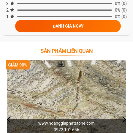
3
0%
(0)
2
0%
(0)
1
0%
(0)
ĐÁNH GIÁ NGAY
SẢN PHẨM LIÊN QUAN
GIẢM 90%
4. Thông số kỹ thuật
- Kích thước: khổ lớn (theo yêu cầu của khách hàng)
- Độ dày: 2cm.
- Khả năng hấp thụ nước: 0.07 - 0.09% khối lượng đá.
www.hoanggiaphatstone.com
- Cường độ nén: 190.70 MPa
0972 101 656
- Khối lượng riêng: 2660 kg/m3