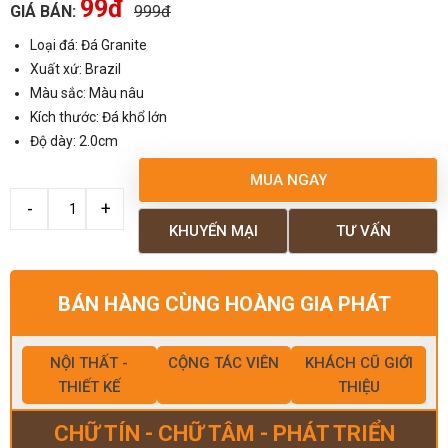
99đ
GIÁ BÁN:
999đ
Loại đá: Đá Granite
Xuất xứ: Brazil
Màu sắc: Màu nâu
Kích thước: Đá khổ lớn
Độ dày: 2.0cm
MUA NGAY
KHUYẾN MẠI
TƯ VẤN
BÁN HÀNG CÙNG HOÀNG GIA PHÁT
NỘI THẤT -
CỘNG TÁC VIÊN
KHÁCH CŨ GIỚI
THIẾT KẾ
THIỆU
CHỮ TÍN - CHỮ TÂM - PHÁT TRIỂN