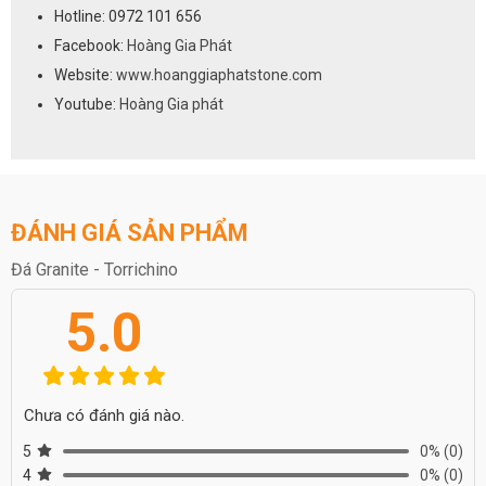
Hotline: 0972 101 656
Facebook:
Hoàng Gia Phát
Website:
www.hoanggiaphatstone.com
Youtube:
Hoàng Gia phát
ĐÁNH GIÁ SẢN PHẨM
Đá Granite - Torrichino
5.0
3. Mặt hoàn thiện
Chưa có đánh giá nào.
Bề mặt đánh bóng được khách hàng ưa chuộng nhất, ngoài ra, còn
có các bề mặt hoàn thiện như honed, brush, leather.
5
0%
(0)
4
0%
(0)