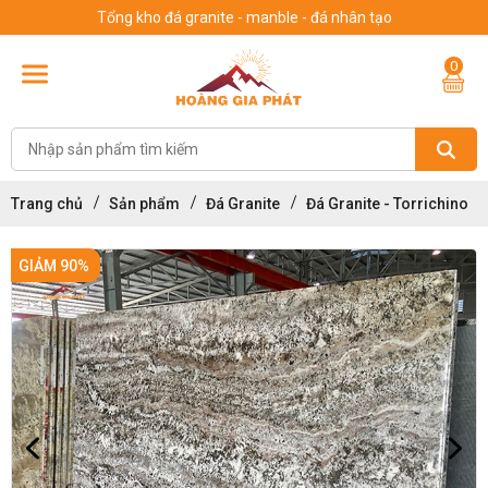
Tổng kho đá granite - manble - đá nhân tạo
0
Trang chủ
Sản phẩm
Đá Granite
Đá Granite - Torrichino
GIẢM 90%