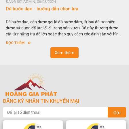
ĐĂNG BỞI ADMIN, 06/08/2024
Đá non bộ - cách lựa chọn non bộ đẹp
Hòn non bộ được biết đến là một nghệ thuật xây dựng, sắp đặt,
thu nhỏ, đưa mô hình những ngọn núi to lớn ngoài tự nhiên vào
trong các vườn cảnh. Hay nói một cách khác, người ta gọi là “giả
sơn”. Nghệ thuật hòn non bộ nhằm phục vụ cho mục đích thưởng
ĐỌC THÊM
ngoạn và phong thủy trong cuộc sống.
Xem thêm
ĐĂNG KÝ NHẬN TIN KHUYẾN MẠI
Gửi