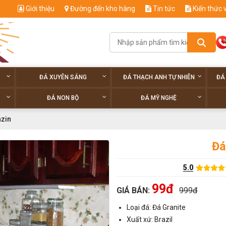
Giới thiệu
Đường đến kho hàng
Tin tức
Kiến thức 
ĐÁ XUYÊN SÁNG
ĐÁ THẠCH ANH TỰ NHIÊN
ĐÁ
ĐÁ NON BỘ
ĐÁ MỸ NGHỆ
azin
Đá
5.0
99đ
GIÁ BÁN:
999đ
Loại đá: Đá Granite
Xuất xứ: Brazil