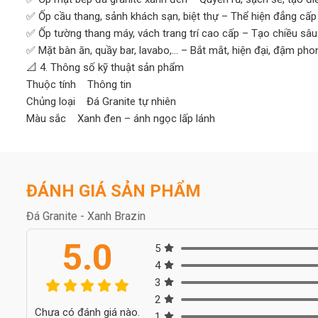
✅ Ốp cầu thang, sảnh khách sạn, biệt thự – Thể hiện đẳng cấp
✅ Ốp tường thang máy, vách trang trí cao cấp – Tạo chiều sâu 
✅ Mặt bàn ăn, quầy bar, lavabo,... – Bắt mắt, hiện đại, đậm ph
📐 4. Thông số kỹ thuật sản phẩm
Thuộc tính Thông tin
Chủng loại Đá Granite tự nhiên
Màu sắc Xanh đen – ánh ngọc lấp lánh
Xuất xứ Brazil
Độ dày tiêu chuẩn 18 – 20 mm
Bề mặt hoàn thiện Đánh bóng, chống thấm
Kích thước Cắt theo yêu cầu
ĐÁNH GIÁ SẢN PHẨM
🤝 Tại sao khách hàng chọn Hoàng Gia Phát?
Đá Granite - Xanh Brazin
✅ Đá nhập khẩu chính hãng – giá xưởng cạnh tranh
✅ Cắt, mài theo kích thước riêng – thi công tận nơi
5.0
5
✅ Giao hàng toàn quốc – Đúng tiến độ, đủ số lượng
4
✅ Tư vấn tận tâm – Miễn phí mẫu – Báo giá trong 5 phút
3
✅ Bảo hành chất lượng – Hậu mãi lâu dài
2
💬 “Đừng chỉ mua đá – hãy đầu tư cho không gian sống của bạ
Chưa có đánh giá nào.
1