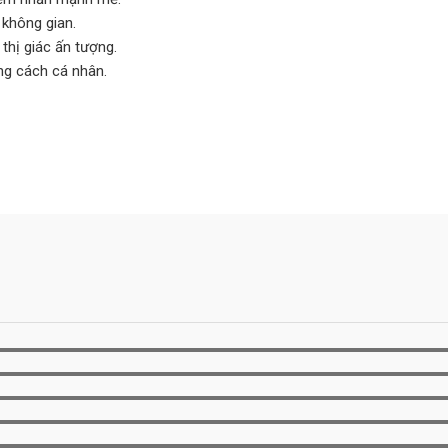
 không gian.
thị giác ấn tượng.
ong cách cá nhân.
n!”