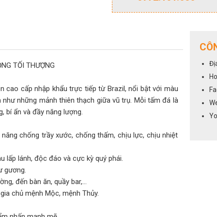
CÔN
Đị
RỌNG TỐI THƯỢNG
Ho
ên cao cấp nhập khẩu trực tiếp từ Brazil, nổi bật với màu
Fa
 như những mảnh thiên thạch giữa vũ trụ. Mỗi tấm đá là
We
, bí ẩn và đầy năng lượng.
Yo
 năng chống trầy xước, chống thấm, chịu lực, chịu nhiệt
 lấp lánh, độc đáo và cực kỳ quý phái.
ư gương.
ng, đến bàn ăn, quầy bar,...
ợ gia chủ mệnh Mộc, mệnh Thủy.
điểm nhấn mạnh mẽ.