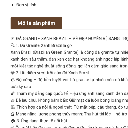
Đơn vị tính :
Mô tả sản phẩm
🌌 ĐÁ GRANITE XANH BRAZIL – VẺ ĐẸP HUYỀN BÍ, SANG T
🔍 1. Đá Granite Xanh Brazil là gì?
Xanh Brazil (Brazilian Green Granite) là dòng đá granite tự nhi
xanh đen sâu thẳm, đan xen các hạt khoáng ánh ngọc lấp lánh
một kiệt tác nghệ thuật sống động, gợi lên cảm giác sang trọng
💎 2. Ưu điểm vượt trội của đá Xanh Brazil
🪨 Độ cứng – độ bền tuyệt vời: Là granite tự nhiên nên có khả
cực kỳ cao.
🌠 Thẩm mỹ đẳng cấp quốc tế: Hiệu ứng ánh sáng xanh đen sâu
🧽 Dễ lau chùi, không bám bẩn: Giữ mặt đá luôn bóng loáng nh
🏗️ Thích hợp cả nội & ngoại thất: Từ mặt bếp, cầu thang, ốp tườ
🔮 Mang năng lượng phong thủy mạnh: Thu hút tài lộc – hỗ tr
🏠 3. Ứng dụng thực tế nổi bật
✅ Ốp mặt bếp đá granite xanh đen – Quyến rũ, sạch sẽ, tạo 