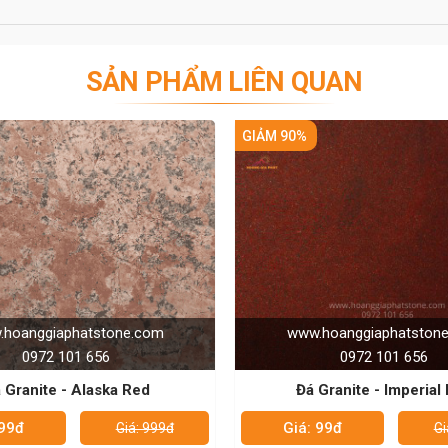
 hôm nay!
vị được khách hàng tin tưởng
SẢN PHẨM LIÊN QUAN
ng hoàn hảo và có mức giá phù hợp với nhu cầu sử
lĩnh vực thi công đá nên rất am hiểu về đá sẽ mang
0%
GIẢM 90%
ch hàng trong quá trình lựa chọn.
C CỦA CHÚNG TÔI - HÂN HẠNH
E: 0972101656 - 0946916986
ww.hoanggiaphatstone.com
www.hoanggiaphatst
0972 101 656
0972 101 656
Đá Granite - Imperial Red
Đá Granite - Thund
á: 99đ
Giá: 99đ
Giá: 999đ