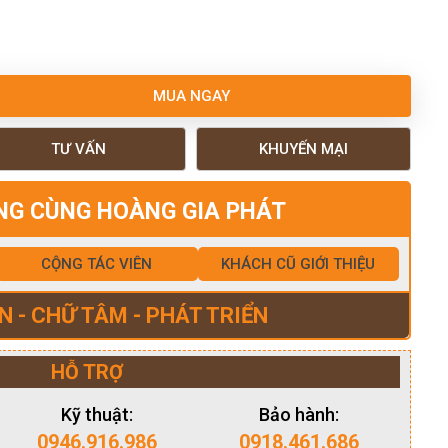
MUA NGAY
TƯ VẤN
KHUYẾN MẠI
NG CÙNG HOÀNG GIA PHÁT
CỘNG TÁC VIÊN
KHÁCH CŨ GIỚI THIỆU
N - CHỮ TÂM - PHÁT TRIỂN
HỖ TRỢ
Kỹ thuật:
Bảo hành:
0946.916.986
0918.461.686