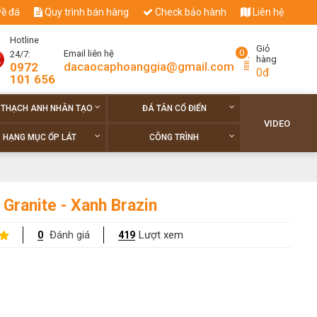
về đá
Quy trình bán hàng
Check bảo hành
Liên hệ
Hotline
Giỏ
0
Email liên hệ
24/7:
hàng
dacaocaphoanggia@gmail.com
0972
0đ
101 656
 THẠCH ANH NHÂN TẠO
ĐÁ TÂN CỔ ĐIỂN
VIDEO
HẠNG MỤC ỐP LÁT
CÔNG TRÌNH
 Granite - Xanh Brazin
Đánh giá
Lượt xem
0
419