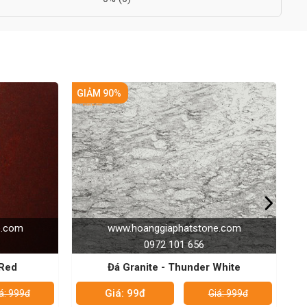
GIẢM 90%
one.com
www.hoanggiaphatstone.com
0972 101 656
er White
Đá Granite - Volga Blue
Giá: 99đ
Giá: 999đ
Giá: 999đ