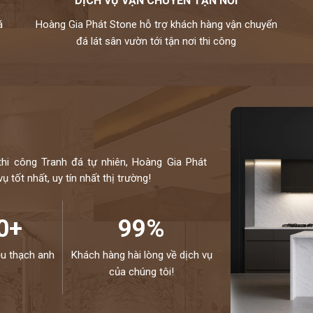
DỊCH VỤ VẬN CHUYỂN TẬN NƠI
á
Hoàng Gia Phát Stone hỗ trợ khách hàng vận chuyển
đá lát sân vườn tới tận nơi thi công
thi công Tranh đá tự nhiên, Hoàng Gia Phát
 tốt nhất, uy tín nhất thị trường!
0+
99%
ệu thạch anh
Khách hàng hài lòng về dịch vụ
của chúng tôi!