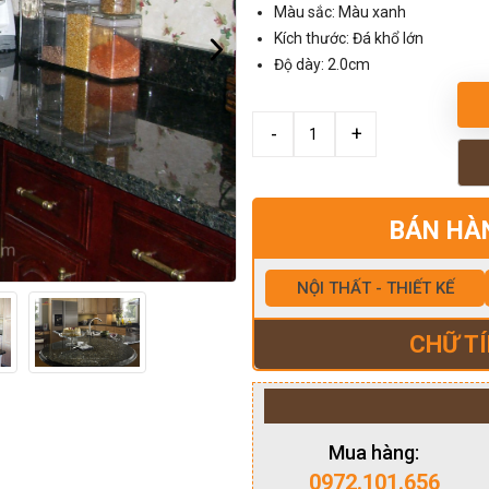
Màu sắc: Màu xanh
Kích thước: Đá khổ lớn
Độ dày: 2.0cm
BÁN HÀ
NỘI THẤT - THIẾT KẾ
CHỮ TÍ
Mua hàng:
0972.101.656