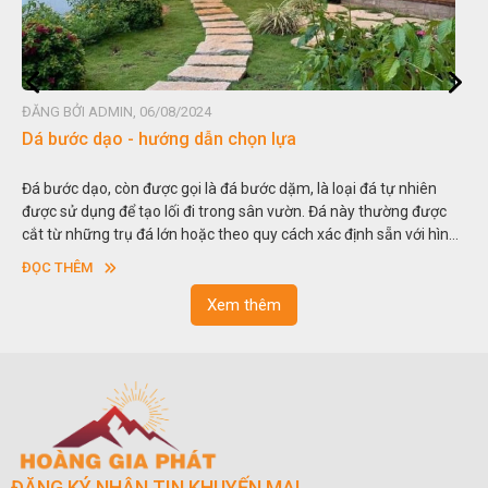
ỞI ADMIN, 06/08/2024
ĐĂNG BỞI 
ớc dạo - hướng dẫn chọn lựa
Đá non b
 dạo, còn được gọi là đá bước dặm, là loại đá tự nhiên
Hòn non bộ
 dụng để tạo lối đi trong sân vườn. Đá này thường được
thu nhỏ, đ
những trụ đá lớn hoặc theo quy cách xác định sẵn với hình
trong các 
hoặc hình chữ nhật và có độ dày khác nhau.
sơn”. Ngh
HÊM
ĐỌC THÊM
ngoạn và 
Xem thêm
ĐĂNG KÝ NHẬN TIN KHUYẾN MẠI