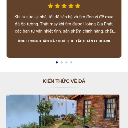
Khi tu sửa lại nhà, tôi đã liên hệ và tìm đơn vị để mua
đá ốp tường. Thật may khi tìm được Hoàng Gia Phát,
các bạn tư vấn nhiệt tình, sản phẩm chính hãng, chất
lượng tốt, giá hợp lý, hỗ trợ tận tình.
ÔNG LƯƠNG XUÂN HÀ
/
CHỦ TỊCH TẬP ĐOÀN ECOPARK
KIẾN THỨC VỀ ĐÁ