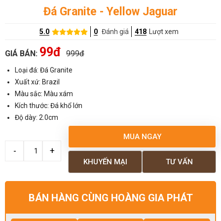
Đá Granite - Yellow Jaguar
5.0
0
Đánh giá
418
Lượt xem
99đ
GIÁ BÁN:
999đ
Loại đá: Đá Granite
Xuất xứ: Brazil
Màu sắc: Màu xám
Kích thước: Đá khổ lớn
Độ dày: 2.0cm
MUA NGAY
KHUYẾN MẠI
TƯ VẤN
BÁN HÀNG CÙNG HOÀNG GIA PHÁT