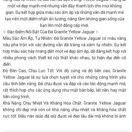
một vẻ đẹp mạnh mẽ nhưng vẫn đầy thanh lịch cho mọi không
gian. Sự kết hợp giữa màu sắc ấm áp và những vân đá mạnh mẽ
tạo nên một điểm nhấn ấn tượng, nâng tầm không gian sống của
bạn lên một đẳng cấp mới.
✨ Đặc Điểm Nổi Bật Của Đá Granite Yellow Jaguar ✨
Màu Sắc Ấm Áp, Tự Nhiên: Đá Granite Yellow Jaguar có màu vàng
nâu pha trộn với các đường vân đá trắng và xám tự nhiên. Sự kết
hợp màu sắc này mang đến một vẻ đẹp ấm áp, dễ dàng kết hợp với
nhiều phong cách thiết kế nội thất khác nhau, từ hiện đại đến cổ
điển.
Độ Bền Cao, Chịu Lực Tốt: Với độ cứng và độ bền cao, Granite
Yellow Jaguar là sự lựa chọn tuyệt vời cho những công trình yêu
cầu tính bền vững. Đá chịu được va đập và các tác động mạnh mẽ,
rất thích hợp cho các ứng dụng như mặt bàn bếp, lát nền, hay mặt
tiền công trình.
Khả Năng Chịu Nhiệt Và Kháng Hóa Chất: Granite Yellow Jaguar
không chỉ đẹp mà còn có khả năng chịu nhiệt và kháng hóa chất
cực tốt. Điều này giúp đá giữ được vẻ đẹp lâu dài mà không bị ảnh
hưởng bởi nhiệt độ cao hoặc hóa chất trong quá trình sử dụng.
Ứng Dụng Đa Dạng: Với tính thẩm mỹ và độ bền tuyệt vời, đá