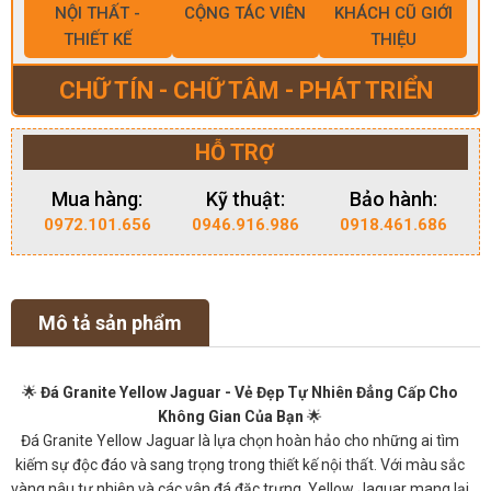
NỘI THẤT -
CỘNG TÁC VIÊN
KHÁCH CŨ GIỚI
THIẾT KẾ
THIỆU
CHỮ TÍN - CHỮ TÂM - PHÁT TRIỂN
HỖ TRỢ
Mua hàng:
Kỹ thuật:
Bảo hành:
0972.101.656
0946.916.986
0918.461.686
Mô tả sản phẩm
🌟
Đá Granite Yellow Jaguar - Vẻ Đẹp Tự Nhiên Đẳng Cấp Cho
Không Gian Của Bạn
🌟
Đá Granite Yellow Jaguar là lựa chọn hoàn hảo cho những ai tìm
kiếm sự độc đáo và sang trọng trong thiết kế nội thất. Với màu sắc
vàng nâu tự nhiên và các vân đá đặc trưng, Yellow Jaguar mang lại