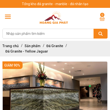
Tổng kho đá granite - manble - đá nhân tạo
0
Trang chủ
Sản phẩm
Đá Granite
Đá Granite - Yellow Jaguar
GIẢM 90%