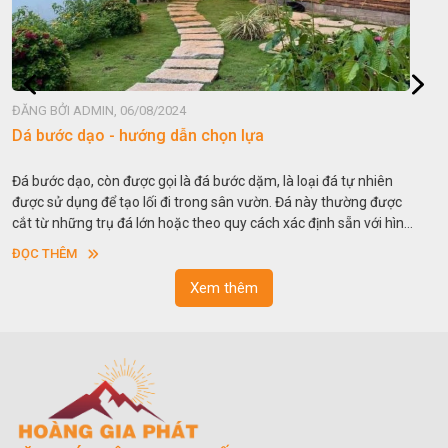
ĐĂNG BỞI ADMIN, 06/08/2024
Đá non bộ - cách lựa chọn non bộ đẹp
Hòn non bộ được biết đến là một nghệ thuật xây dựng, sắp đặt,
thu nhỏ, đưa mô hình những ngọn núi to lớn ngoài tự nhiên vào
trong các vườn cảnh. Hay nói một cách khác, người ta gọi là “giả
sơn”. Nghệ thuật hòn non bộ nhằm phục vụ cho mục đích thưởng
ĐỌC THÊM
ngoạn và phong thủy trong cuộc sống.
Xem thêm