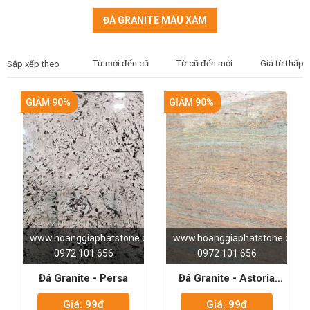
ĐÁ GRANITE MÀU XÁM
Từ mới đến cũ
Từ cũ đến mới
Giá từ thấp 
Sắp xếp theo
GIẢM 90%
GIẢM 90%
www.hoanggiaphatstone.com
www.hoanggiaphatstone.com
0972 101 656
0972 101 656
Đá Granite - Persa
Đá Granite - Astoria
Pink
Giá: 99đ
Giá: 99đ