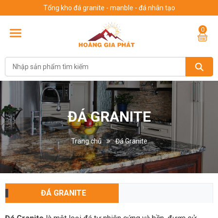
Tổng kho đá granite - manble - đá nhân tạo
0
ĐÁ GRANITE
Trang chủ
Đá Granite
ĐÁ GRANITE