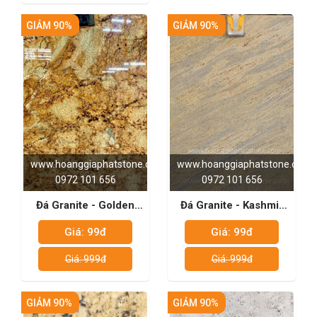
GIẢM 90%
GIẢM 90%
www.hoanggiaphatstone.com
www.hoanggiaphatstone.com
0972 101 656
0972 101 656
Đá Granite - Golden
Đá Granite - Kashmir
Storm
Gold
Giá: 99đ
Giá: 99đ
Giá: 999đ
Giá: 999đ
GIẢM 90%
GIẢM 90%