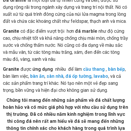
Đá Granite
là một loại đá tự nhiên cứng và bền, được sử
dụng rộng rãi trong ngành xây dựng và trang trí nội thất. Nó có
xuất xứ từ quá trình đông cứng của núi lửa magma trong lòng
đất và chứa các khoáng chất như feldspar, thạch anh và mica.
Granite
có đặc điểm vượt trội hơn
đá marble
như độ cứng
cao, chịu nhiệt tốt và khả năng chống chịu mài mòn, chống trầy
xước và chống thấm nước. Nó cũng có đa dạng về màu sắc
và mẫu vân, từ các tông màu trắng, xám, đen đến các tông
màu đỏ, vàng, xanh và nâu.
Granite
được
ứng dụng
nhiều để làm
cầu thang
,
bàn bếp
,
bàn làm việc,
bàn ăn
,
sàn nhà
,
đá ốp tường
,
lavabo
, và cả
các sản phẩm trang trí khác. Nó tạo nên một vẻ đẹp sang
trọng, bền vững và hiện đại cho không gian sử dụng.
Chúng tôi mang đến những sản phẩm về đá chất lượng
hoàn hảo và có mức giá phù hợp với nhu cầu sử dụng trên
thị trường. Đã có nhiều năm kinh nghiệm trong lĩnh vực
thi công đá nên rất am hiểu về đá sẽ mang đến những
thông tin chính xác cho khách hàng trong quá trình lựa