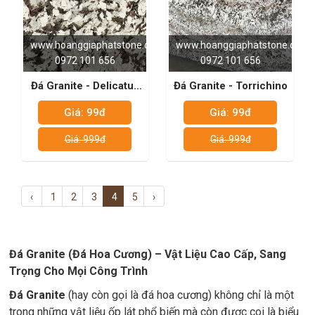
www.hoanggiaphatstone.com
www.hoanggiaphatstone.com
0972 101 656
0972 101 656
Đá Granite - Delicatus
Đá Granite - Torrichino
White
Giá: 99đ
Giá: 99đ
Giá: 999đ
Giá: 999đ
‹
1
2
3
4
5
›
Đá Granite (Đá Hoa Cương) – Vật Liệu Cao Cấp, Sang
Trọng Cho Mọi Công Trình
Đá Granite
(hay còn gọi là đá hoa cương) không chỉ là một
trong những vật liệu ốp lát phổ biến mà còn được coi là biểu