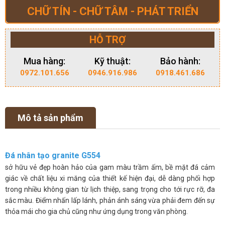
CHỮ TÍN - CHỮ TÂM - PHÁT TRIỂN
HỖ TRỢ
Mua hàng:
Kỹ thuật:
Bảo hành:
0972.101.656
0946.916.986
0918.461.686
Mô tả sản phẩm
Đá nhân tạo granite G554
sở hữu vẻ đẹp hoàn hảo của gam màu trầm ấm, bề mặt đá cảm
giác về chất liệu xi măng của thiết kế hiện đại, dễ dàng phối hợp
trong nhiều không gian từ lịch thiệp, sang trọng cho tới rực rỡ, đa
sắc màu. Điểm nhấn lấp lánh, phản ánh sáng vừa phải đem đến sự
thỏa mái cho gia chủ cũng như ứng dụng trong văn phòng.