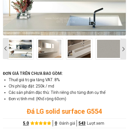
ĐƠN GIÁ TRÊN CHƯA BAO GỒM:
Thuế giá trị gia tăng VAT: 8%
Chi phí lắp đặt: 250k / md
Các sản phẩm đặc thù: Tính riêng cho từng đơn cụ thể
Đơn vị tính md: (Khổ rộng 60cm)
Đá LG solid surface G554
5.0
0
Đánh giá
543
Lượt xem