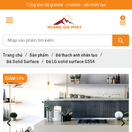
Tổng kho đá granite - manble - đá nhân tạo
0
Trang chủ
Sản phẩm
Đá thạch anh nhân tạo
Đá Solid Surface
Đá LG solid surface G554
GIẢM 39%