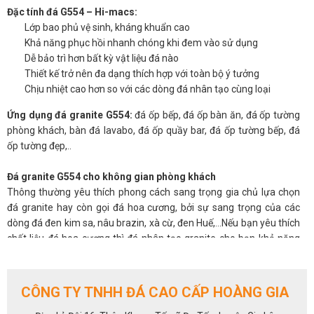
Đặc tính đá G554 – Hi-macs:
Lớp bao phủ vệ sinh, kháng khuẩn cao
Khả năng phục hồi nhanh chóng khi đem vào sử dụng
Dễ bảo trì hơn bất kỳ vật liệu đá nào
Thiết kế trở nên đa dạng thích hợp với toàn bộ ý tưởng
Chịu nhiệt cao hơn so với các dòng đá nhân tạo cùng loại
Ứng dụng đá granite G554:
đá ốp bếp, đá ốp bàn ăn, đá ốp tường
phòng khách, bàn đá lavabo, đá ốp quầy bar, đá ốp tường bếp, đá
ốp tường đẹp,..
Đá granite G554 cho không gian phòng khách
Thông thường yêu thích phong cách sang trọng gia chủ lựa chọn
đá granite hay còn gọi đá hoa cương, bởi sự sang trọng của các
dòng đá đen kim sa, nâu brazin, xà cừ, đen Huế,…Nếu bạn yêu thích
chất liệu đá hoa cương thì đá nhân tạo granite cho bạn khả năng
ứng dụng cao tạo điểm nhấn độc đáo cho căn phòng. Gia chủ có
thể sở hữu kệ trang trí đá Urban Concrete, tường đá ốp sau tivi, bàn
trà đá nhân tạo,….Hãy nhìn xem, chỉ với loại đá granite này cũng đã
CÔNG TY TNHH ĐÁ CAO CẤP HOÀNG GIA
đủ làm cho phòng khách của gia đình bạn thu hút như thế nào rồi.