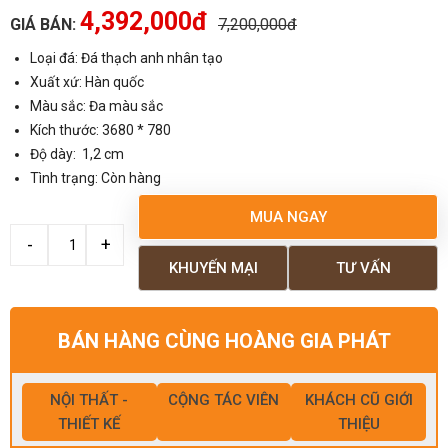
4,392,000đ
GIÁ BÁN:
7,200,000đ
Loại đá: Đá thạch anh nhân tạo
Xuất xứ: Hàn quốc
Màu sắc: Đa màu sắc
Kích thước: 3680 * 780
Độ dày: 1,2 cm
Tình trạng: Còn hàng
MUA NGAY
KHUYẾN MẠI
TƯ VẤN
BÁN HÀNG CÙNG HOÀNG GIA PHÁT
NỘI THẤT -
CỘNG TÁC VIÊN
KHÁCH CŨ GIỚI
THIẾT KẾ
THIỆU