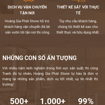
granite.Tuy nhiên để bảo vệ bề mặt đá tốt nhất gia chủ nên nắm rõ
DỊCH VỤ VẬN CHUYỂN
THIẾT KẾ SÁT VỚI THỰC
những ảnh hưởng xấu mà khiến bề mặt bàn bếp G554 Urban
TẬN NƠI
TẾ
Concrete hay tường ốp phòng khách sớm khiến bạn phải bảo
dưỡng:
Hoàng Gia Phát Stone hỗ trợ
Tùy nhu cầu khách hàng,
1. Đặt đồ nóng trực tiếp lên bề mặt bàn bếp. Việc này sẽ làm bề mặt
khách hàng vận chuyển đá lát
chúng tôi thiết kế sao cho
nhựa hỗn hợp trên bàn bếp nhân tạo bị sốc nhiệt. Có thể xỉn màu.
sân vườn tới tận nơi thi công
thiết thực và hữu dụng nhất.
2. Làm sạch bề mặt bằng việc chà mạnh búi sắt. Việc làm sạch nhẹ
chỉ cần khăn ẩm là có thể giải quyết, hoặc hóa chất thông thường
mà thôi.
3. Đá nhân tạo cũng có thể nứt vỡ nếu bị tác động mạnh. Nếu điều
này xảy ra, bạn có thể nhờ thợ thi công ghép nối lại tấm đá như ban
NHỮNG CON SỐ ẤN TƯỢNG
đầu vì các vết nối gần như rất mờ, khó nhìn thấy.
Với nhiều năm kinh nghiệm trong lĩnh vực sản xuất, thi công
THÔNG TIN SẢN PHẨM:
Tranh đá tự nhiên, Hoàng Gia Phát Stone tự hào là đơn vị
Kích thước:
760 x 3680 mm
mang lại những sản phẩm, dịch vụ tốt nhất, uy tín nhất thị
trường!
Độ dày:
12mm
Đá nhân tạo Hi-mac (đá Solid Surface) là vật liệu mang những đặc
500+
1.000+
99%
tính ưu việt, rất thích hợp cho các công trình manh xu hướng hiện
đại. HI-MACS được thiết kế độc đáo, đảm bảo giá trị thẩm mỹ, sang