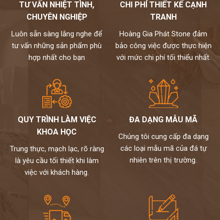
TƯ VẤN NHIỆT TÌNH,
CHI PHÍ THIẾT KẾ CẠNH
CHUYÊN NGHIỆP
TRANH
Luôn sẵn sàng lắng nghe để
Hoàng Gia Phát Stone đảm
tư vấn những sản phẩm phù
bảo công việc được thực hiện
hợp nhất cho bạn
với mức chi phí tối thiểu nhất.
QUY TRÌNH LÀM VIỆC
ĐA DẠNG MẪU MÃ
Ứng dụng trong văn phòng
Với thiết kế hiện đại, cơ bản màu đá thích hợp với thi công các công
KHOA HỌC
Chúng tôi cung cấp đa dạng
trình văn phòng hiện đại. Đem đến cảm giác không gian như được
các loại mẫu mã của đá tự
Trung thực, mạch lạc, rõ ràng
mở rộng hơn, tránh áp lực của không gian ngột ngạt. Khả năng sử
nhiên trên thị trường.
là yêu cầu tối thiết khi làm
dụng bền lâu, thiết kế đẹp là lựa chọn đầy thú vị cho doanh nghiệp:
việc với khách hàng.
bàn lễ tân, đá ốp tường phòng làm việc, đá ốp sảnh,…
Những yếu tố tác động xấu đến bề mặt đá Granite nhân tạo
Đá nhân tạo granite thừa hưởng đầy đủ những ưu việt của đá tự
nhiên granite như khả năng chống thấm ngược nước tốt, bề mặt
lấp lánh, độ cứng tốt và khắc chế ưu điểm dễ gãy của đá