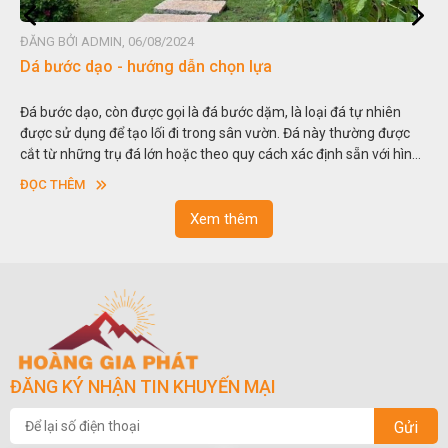
các màu sắc mà bạn có thể tưởng tượng.
- KHÔNG CÓ VẾT NỐI: HI-MACS cho phép tạo ra các sản phẩm có
ĐĂNG BỞI ADMIN, 06/08/2024
hình dáng độc đáo liền mạch với kích thước lớn và bề mặt nhẵn
Dá bước dạo - hướng dẫn chọn lựa
bóng không có khớp nối.
- THIẾT KẾ 3D: Đá nhân tạo HI-MACS có khả năng tạo hình 3D một
Đá bước dạo, còn được gọi là đá bước dặm, là loại đá tự nhiên
cách dễ dàng so với các loại vật liệu thông thường khác. HI-MACS
được sử dụng để tạo lối đi trong sân vườn. Đá này thường được
cho phép tạo hình linh hoạt không giới hạn bất kỳ hình dạng.
cắt từ những trụ đá lớn hoặc theo quy cách xác định sẵn với hình
- KHẢ NĂNG XUYÊN SÁNG ẤN TƯỢNG: Với một số màu sắc và độ
vuông hoặc hình chữ nhật và có độ dày khác nhau.
ĐỌC THÊM
dày nhất định, đá nhân tạo HI-MACS thể hiện khả năng xuyên sáng
đặc biệt khi tiếp xúc với ánh sáng. Việc kết hợp giữa kết cấu và hoa
Xem thêm
văn khác nhau có thể tạo nên hiệu ứng xuyên sáng khác nhau.
ĐĂNG KÝ NHẬN TIN KHUYẾN MẠI
Gửi