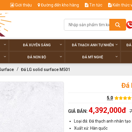
Giới thiệu
Đường đến kho hàng
Tin tức
Kiến thức 
ĐÁ XUYÊN SÁNG
ĐÁ THẠCH ANH TỰ NHIÊN
ĐÁ
ĐÁ NON BỘ
ĐÁ MỸ NGHỆ
Surface
Đá LG solid surface M501
Đá 
5.0
4,392,000đ
GIÁ BÁN:
7
Loại đá: Đá thạch anh nhân tạo
Xuất xứ: Hàn quốc