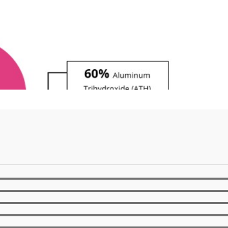
ân tạo himac