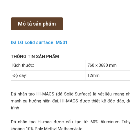
Mô tả sản phẩm
Đá LG solid surface M501
THÔNG TIN SẢN PHẨM
Kích thước:
760 x 3680 mm
Độ dày:
12mm
Đá nhân tạo HI-MACS (đá Solid Surface) là vật liệu mang nhữ
manh xu hướng hiện đại. HI-MACS được thiết kế độc đáo, đ
trình
Đá nhân tạo Hi-mac được cấu tạo từ: 60% Aluminum Trihyd
khoảng 10% Poly Methyl Methacrylate.