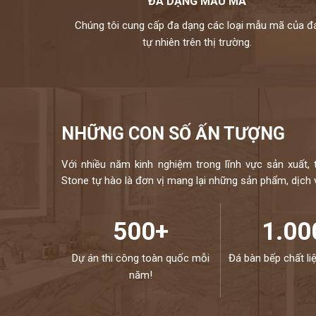
ĐA DẠNG MẪU MÃ
bề mặt nhẵn bóng không có khớp nối.
Chúng tôi cung cấp đa dạng các loại mẫu mã của đ
-
THIẾT KẾ 3D:
Đá nhân tạo HI-MACS có khả năng tạo hình 
tự nhiên trên thị trường.
thường khác. HI-MACS cho phép tạo hình linh hoạt không giới h
-
KHẢ NĂNG XUYÊN SÁNG ẤN TƯỢNG:
Với một số màu sắ
khả năng xuyên sáng đặc biệt khi tiếp xúc với ánh sáng. Việc 
hiệu ứng xuyên sáng khác nhau.
NHỮNG CON SỐ ẤN TƯỢNG
Với nhiều năm kinh nghiệm trong lĩnh vực sản xuất, 
Stone tự hào là đơn vị mang lại những sản phẩm, dịch vụ
500+
1.00
Dự án thi công toàn quốc mỗi
Đá bàn bếp chất li
năm!