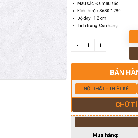
Màu sắc: Đa màu sắc
Kích thước: 3680 * 780
Độ dày: 1,2 cm
Tình trạng: Còn hàng
BÁN HÀ
NỘI THẤT - THIẾT KẾ
CHỮ TÍ
Mua hàng: