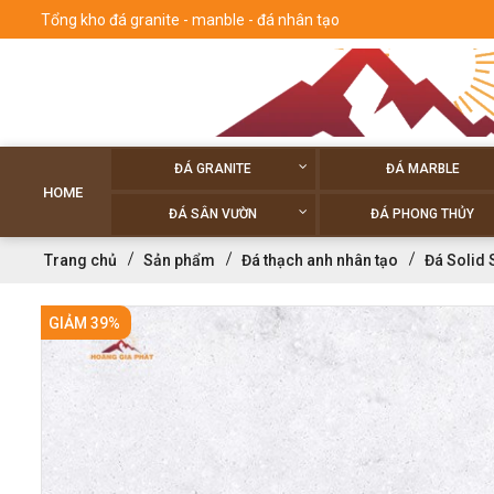
Tổng kho đá granite - manble - đá nhân tạo
ĐÁ GRANITE
ĐÁ MARBLE
HOME
ĐÁ SÂN VƯỜN
ĐÁ PHONG THỦY
Trang chủ
Sản phẩm
Đá thạch anh nhân tạo
Đá Solid 
GIẢM 39%