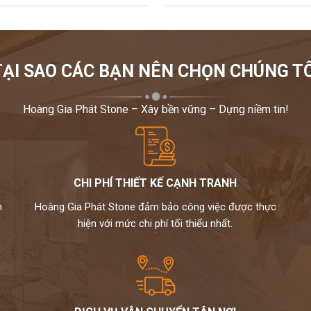
Không đề xuất
TẠI SAO CÁC BẠN NÊN CHỌN CHÚNG TÔ
hi công, liên kết giữa các đoạn tấm liền mạch, không lưu
Hoàng Gia Phát Stone – Xây bền vững – Dựng niềm tin!
 năng uốn cong.
CHI PHÍ THIẾT KẾ CẠNH TRANH
 quy trình gia nhiệt tách HI-MACS ra khỏi các tạp chất
m
Hoàng Gia Phát Stone đảm bảo công việc được thực
hoàn toàn các khiếm khuyết cấu trúc của vật liệu.
hiện với mức chi phí tối thiểu nhất.
 ý tưởng thiết kế, bộ sưu tập HI-MACS có màu sắc đa
.
 có hình dáng độc đáo liền mạch với kích thước lớn và