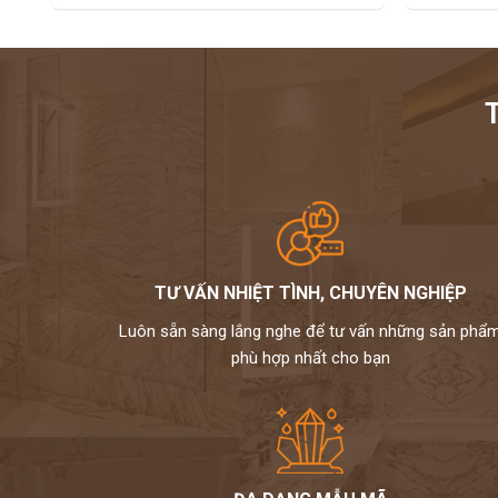
Tạo hình
Thích hợp
ƯU ĐIỂM:
- Mi-Macs có khả năng uốn cong, không tạo vết nối trong khi t
trữ vi khẩn và nấm mốc
- HI-MACS dễ dàng bảo dưỡng, vệ sinh, làm mới.
- Hi-Macs rất cứng, bề mặt không có lỗ rỗng nhưng lại có khả
TƯ VẤN NHIỆT TÌNH, CHUYÊN NGHIỆP
-
CÔNG NGHỆ TIÊN TIẾN:
Các nguyên liệu được làm nóng bằng
Luôn sẵn sàng lắng nghe để tư vấn những sản phẩ
và tạo ra một hợp chất mới có cấu trúc bền vững hơn, loại bỏ 
phù hợp nhất cho bạn
-
MÀU SẮC ĐA DẠNG:
Màu sắc chính là chìa khóa của mọi
dạng, đáp ứng tất cả các màu sắc mà bạn có thể tưởng tượng
-
KHÔNG CÓ VẾT NỐI:
HI-MACS cho phép tạo ra các sản phẩm