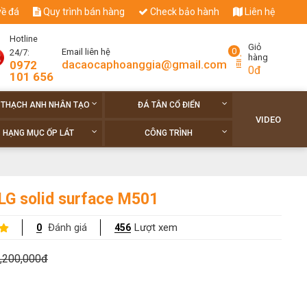
về đá
Quy trình bán hàng
Check bảo hành
Liên hệ
Hotline
Giỏ
0
Email liên hệ
24/7:
hàng
dacaocaphoanggia@gmail.com
0972
0đ
101 656
 THẠCH ANH NHÂN TẠO
ĐÁ TÂN CỔ ĐIỂN
VIDEO
HẠNG MỤC ỐP LÁT
CÔNG TRÌNH
LG solid surface M501
Đánh giá
Lượt xem
0
456
,200,000đ