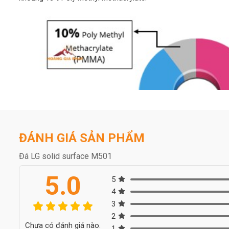
ĐÁNH GIÁ SẢN PHẨM
Đá LG solid surface M501
5.0
5
Thành phần đá nh
4
3
So sánh đá Hi-Mac với các sản phẩm khác:
2
Chưa có đánh giá nào.
1