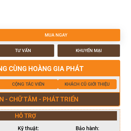
MUA NGAY
TƯ VẤN
KHUYẾN MẠI
NG CÙNG HOÀNG GIA PHÁT
CỘNG TÁC VIÊN
KHÁCH CŨ GIỚI THIỆU
N - CHỮ TÂM - PHÁT TRIỂN
HỖ TRỢ
Kỹ thuật:
Bảo hành: