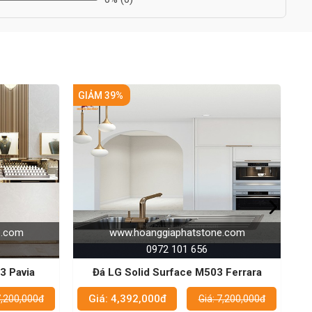
GIẢM 39%
tstone.com
www.hoanggiaphatstone.com
 656
0972 101 656
Đá LG Solid Surface M503 Ferrara
Đá LG Solid Surface M421 Passo
Giá: 4,392,000đ
Giá: 7,200,000đ
Giá: 7,200,000đ