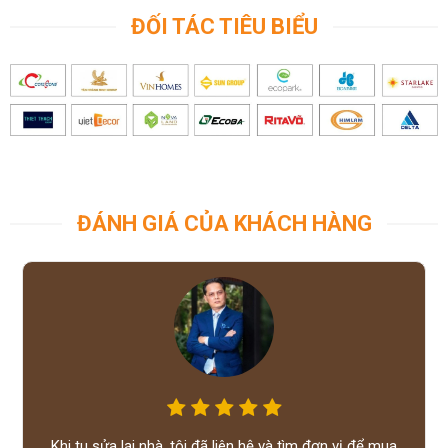
Methyl Methacrylate.
ĐỐI TÁC TIÊU BIỂU
ĐÁNH GIÁ CỦA KHÁCH HÀNG
So sánh đá Hi-Mac với các sản phẩm khác:
SẢN PHẨM
HI-MACS
SẢN PHẨM KHÁC
Thành phần
Xấp xỉ. 40% MMA +
Xấp xỉ. 35% UPE** +
chính
PMMA
5% MMA
Chứng nhận thân thiện
Cặn bã có hại như
với môi trường (NSF)
Styrene Monomer**
Hợp vệ sinh
An toàn với người sử
chưa được loại bỏ
dụng
hết
Khi tu sửa lại nhà, tôi đã liên hệ và tìm đơn vị để mua