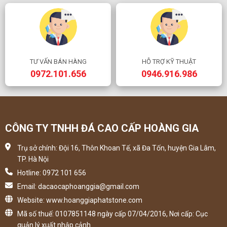
- THIẾT KẾ 3D: Đá nhân tạo HI-MACS có khả năng tạo hình 3D một
cách dễ dàng so với các loại vật liệu thông thường khác. HI-MACS
cho phép tạo hình linh hoạt không giới hạn bất kỳ hình dạng.
- KHẢ NĂNG XUYÊN SÁNG ẤN TƯỢNG: Với một số màu sắc và độ
dày nhất định, đá nhân tạo HI-MACS thể hiện khả năng xuyên sáng
TƯ VẤN BÁN HÀNG
HỖ TRỢ KỸ THUẬT
đặc biệt khi tiếp xúc với ánh sáng. Việc kết hợp giữa kết cấu và hoa
0972.101.656
0946.916.986
văn khác nhau có thể tạo nên hiệu ứng xuyên sáng khác nhau.
CÔNG TY TNHH ĐÁ CAO CẤP HOÀNG GIA
Trụ sở chính: Đội 16, Thôn Khoan Tế, xã Đa Tốn, huyện Gia Lâm,
TP. Hà Nội
Hotline: 0972 101 656
Email: dacaocaphoanggia@gmail.com
Website: www.hoanggiaphatstone.com
Mã số thuế: 0107851148 ngày cấp 07/04/2016, Nơi cấp: Cục
quản lý xuất nhập cảnh