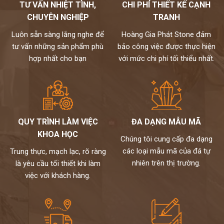
TƯ VẤN NHIỆT TÌNH,
CHI PHÍ THIẾT KẾ CẠNH
CHUYÊN NGHIỆP
TRANH
Luôn sẵn sàng lắng nghe để
Hoàng Gia Phát Stone đảm
tư vấn những sản phẩm phù
bảo công việc được thực hiện
hợp nhất cho bạn
với mức chi phí tối thiểu nhất.
QUY TRÌNH LÀM VIỆC
ĐA DẠNG MẪU MÃ
KHOA HỌC
Chúng tôi cung cấp đa dạng
Đá nhân tạo solid surface S028
các loại mẫu mã của đá tự
Trung thực, mạch lạc, rõ ràng
Ứng dụng trong thiết kế cầu thang nghệ thuật dạng đường cong
nhiên trên thị trường.
là yêu cầu tối thiết khi làm
việc với khách hàng.