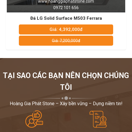
Đá nhân tạo solid surface S028
.hoanggiaphatstone.com
www.ho
ứng dụng của đá nhân tạo hi-macs mã màu S028 trong phòng tắm:
0972 101 656
được sử dụng làm bồn tắm, mặt lavabo, ốp tường
Đá LG Solid Surface M503 Ferrara
Giá: 4,392,000đ
G
Giá: 7,200,000đ
TẠI SAO CÁC BẠN NÊN CHỌN CHÚNG
TÔI
Hoàng Gia Phát Stone – Xây bền vững – Dựng niềm tin!
Đá nhân tạo solid surface S028
ứng dụng trong kiến trúc khách sạn 5 sao cao cấp