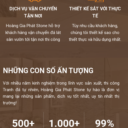
DỊCH VỤ VẬN CHUYỂN
THIẾT KẾ SÁT VỚI THỰC
TẬN NƠI
TẾ
Hoàng Gia Phát Stone hỗ trợ
Tùy nhu cầu khách hàng,
khách hàng vận chuyển đá lát
chúng tôi thiết kế sao cho
sân vườn tới tận nơi thi công
thiết thực và hữu dụng nhất.
Đá nhân tạo solid surface S028
NHỮNG CON SỐ ẤN TƯỢNG
Sử dụng làm bàn ăn
Với nhiều năm kinh nghiệm trong lĩnh vực sản xuất, thi công
Tranh đá tự nhiên, Hoàng Gia Phát Stone tự hào là đơn vị
mang lại những sản phẩm, dịch vụ tốt nhất, uy tín nhất thị
trường!
500+
1.000+
99%