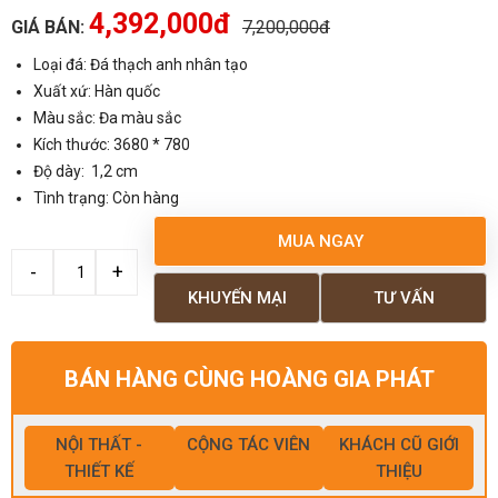
4,392,000đ
GIÁ BÁN:
7,200,000đ
Loại đá: Đá thạch anh nhân tạo
Xuất xứ: Hàn quốc
Màu sắc: Đa màu sắc
Kích thước: 3680 * 780
Độ dày: 1,2 cm
Tình trạng: Còn hàng
MUA NGAY
KHUYẾN MẠI
TƯ VẤN
BÁN HÀNG CÙNG HOÀNG GIA PHÁT
NỘI THẤT -
CỘNG TÁC VIÊN
KHÁCH CŨ GIỚI
THIẾT KẾ
THIỆU