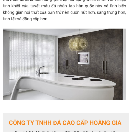
tinh khiết của tuyết mẫu đá nhân tạo hàn quốc này vô tình biến
không gian nội thất của bạn trở nên cuốn hút hơn, sang trọng hơn,
tinh tế mà đẳng cấp hơn.
CÔNG TY TNHH ĐÁ CAO CẤP HOÀNG GIA
Đá nhân tạo solid surface S028
ứng dụng của đá nhân tạo Lg trong không gian nội thất phòng bếp