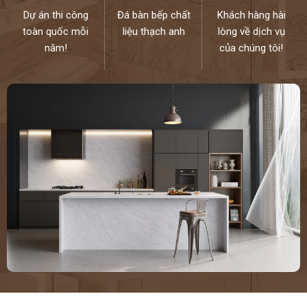
Dự án thi công
Đá bàn bếp chất
Khách hàng hài
toàn quốc mỗi
liệu thạch anh
lòng về dịch vụ
năm!
của chúng tôi!
Đá nhân tạo solid surface S028
Hay phổ biến nhất là tủ bếp……
THÔNG TIN SẢN PHẨM:
Kích thước:
760 x 3680 mm
Độ dày:
12mm
Đá nhân tạo Hi-mac (đá Solid Surface) là vật liệu mang những đặc
tính ưu việt, rất thích hợp cho các công trình manh xu hướng hiện
đại. HI-MACS được thiết kế độc đáo, đảm bảo giá trị thẩm mỹ, sang
trọng cao cấp cho công trình
Đá nhân tạo Hi-mac được cấu tạo từ: 60% Aluminum Trihydroxide
(Nhôm hydroxit), 30% Methyl Methacrylate và khoảng 10% Poly