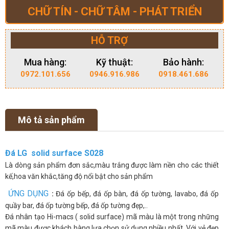
CHỮ TÍN - CHỮ TÂM - PHÁT TRIỂN
HỖ TRỢ
Mua hàng:
Kỹ thuật:
Bảo hành:
0972.101.656
0946.916.986
0918.461.686
Mô tả sản phẩm
Đá LG solid surface S028
Là dòng sản phẩm đơn sắc,màu trắng được làm nền cho các thiết
kế,hoa văn khắc,tăng độ nổi bật cho sản phẩm
ỨNG DỤNG
:
Đá ốp bếp, đá ốp bàn, đá ốp tường, lavabo, đá ốp
quầy bar, đá ốp tường bếp, đá ốp tường đẹp,..
Đá nhân tạo Hi-macs ( solid surface) mã màu là một trong những
mã màu được khách hàng lựa chọn sử dụng nhiều nhất. Với vẻ đẹp