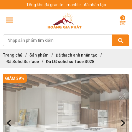
Tổng kho đá granite - manble - đá nhân tạo
0
Trang chủ
Sản phẩm
Đá thạch anh nhân tạo
Đá Solid Surface
Đá LG solid surface S028
GIẢM 39%