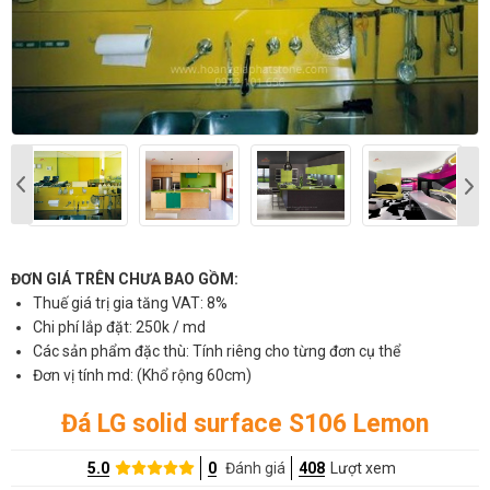
ĐƠN GIÁ TRÊN CHƯA BAO GỒM:
Thuế giá trị gia tăng VAT: 8%
Chi phí lắp đặt: 250k / md
Các sản phẩm đặc thù: Tính riêng cho từng đơn cụ thể
Đơn vị tính md: (Khổ rộng 60cm)
Đá LG solid surface S106 Lemon
5.0
0
Đánh giá
408
Lượt xem