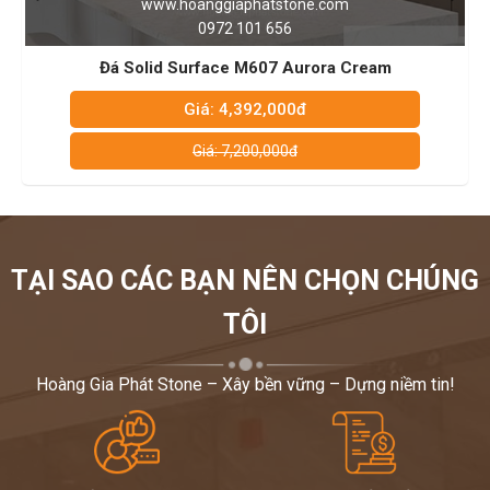
tone.com
www.hoanggiaphatsto
6
0972 101 656
rface M607 Aurora Cream
Đá LG Solid Surface - M6
00đ
Giá: 4,392,000đ
0đ
Giá: 7,200,000đ
TẠI SAO CÁC BẠN NÊN CHỌN CHÚNG
TÔI
Sang trọng, lạ mắt mà chuyên nghiệp là từ dùng để chỉ không gian
tại sảnh lễ tân này. Chỉ với vài đường cong tinh tế, nhẹ nhàng từ đá
Hoàng Gia Phát Stone – Xây bền vững – Dựng niềm tin!
nhân tạo Hi-macs S106 này, dường như nó làm bưng sáng cả
không gian.