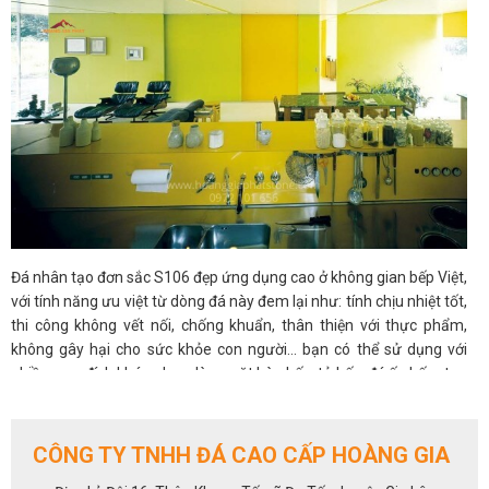
Đá nhân tạo đơn sắc S106 đẹp ứng dụng cao ở không gian bếp Việt,
với tính năng ưu việt từ dòng đá này đem lại như: tính chịu nhiệt tốt,
thi công không vết nối, chống khuẩn, thân thiện với thực phẩm,
không gây hại cho sức khỏe con người… bạn có thể sử dụng với
nhiều mục đích khác nhau: làm mặt bàn bếp, tủ bếp, đá ốp bếp…tạo
nguồn cảm hứng cho những người nội trợ trong gia đình sáng tạo
ra những món ăn ngon hay những ý tưởng công việc mới sẽ tự
dung được khai sáng. Thời điểm mọi người trong gia đình cùng
CÔNG TY TNHH ĐÁ CAO CẤP HOÀNG GIA
quầy quần bên mầm cơm, cũng là thời khắc đánh dấu một gia đình