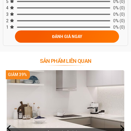
5
0%
(0)
4
0%
(0)
3
0%
(0)
2
0%
(0)
1
0%
(0)
ĐÁNH GIÁ NGAY
SẢN PHẨM LIÊN QUAN
GIẢM 39%
Đá ốp tủ bếp, đá ốp mặt bàn bếp sang trọng, tiện nghi với mẫu đá
nhân tạo hi-macs S106 cao cấp.
Đem lại sự mới mẻ cho không gian sống, ngoài ứng dụng ở phòng
bếp, ta cũng có thể sử dụng mẫu đá nhân tạo cao cấp này ở khu
vực ngoài trời, sảnh lễ tân, bàn làm việc, đá ốp tường…