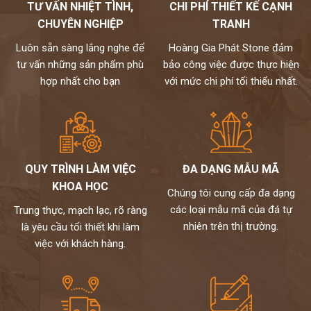
TƯ VẤN NHIỆT TÌNH,
CHI PHÍ THIẾT KẾ CẠNH
CHUYÊN NGHIỆP
TRANH
Luôn sẵn sàng lắng nghe để
Hoàng Gia Phát Stone đảm
tư vấn những sản phẩm phù
bảo công việc được thực hiện
hợp nhất cho bạn
với mức chi phí tối thiểu nhất.
QUY TRÌNH LÀM VIỆC
ĐA DẠNG MẪU MÃ
KHOA HỌC
Chúng tôi cung cấp đa dạng
Ứng dụng đá nhân tạo cao cấp Hàn Quốc làm quầy bán hàng.
các loại mẫu mã của đá tự
Trung thực, mạch lạc, rõ ràng
nhiên trên thị trường.
là yêu cầu tối thiết khi làm
việc với khách hàng.