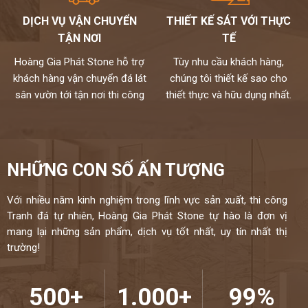
DỊCH VỤ VẬN CHUYỂN
THIẾT KẾ SÁT VỚI THỰC
TẬN NƠI
TẾ
Hoàng Gia Phát Stone hỗ trợ
Tùy nhu cầu khách hàng,
khách hàng vận chuyển đá lát
chúng tôi thiết kế sao cho
sân vườn tới tận nơi thi công
thiết thực và hữu dụng nhất.
NHỮNG CON SỐ ẤN TƯỢNG
Đá ốp tường cũng là sự lựa chọn không tồi cho không gian sống
phải không nào có thể lựa chọn đá nhân tạo Hàn Quốc solid
Với nhiều năm kinh nghiệm trong lĩnh vực sản xuất, thi công
surface S106 để sử dụng ở ngoài trời, bởi đá LG Hàn Quốc cao cấp
Tranh đá tự nhiên, Hoàng Gia Phát Stone tự hào là đơn vị
này có tính năng chịu được va chạm mạnh, khả năng xuyên sáng
mang lại những sản phẩm, dịch vụ tốt nhất, uy tín nhất thị
tốt cũng như độ bền cao mà những vật liệu thông thường khác
trường!
không có được).
Do đó, mà các sản phẩm đá nhân tạo Lg Hàn Quốc nói chung, đá
nhân tạo đơn sắc solid surface S106 vàng chanh được khách hàng
500+
1.000+
99%
lựa chọn nhiều đến thế.