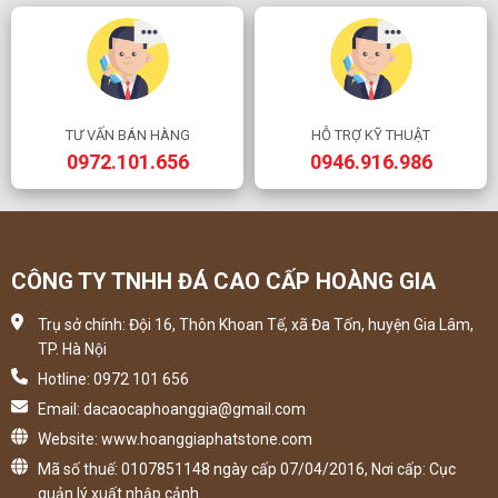
đặc biệt khi tiếp xúc với ánh sáng. Việc kết hợp giữa kết cấu và hoa
văn khác nhau có thể tạo nên hiệu ứng xuyên sáng khác nhau.
TƯ VẤN BÁN HÀNG
HỖ TRỢ KỸ THUẬT
0972.101.656
0946.916.986
CÔNG TY TNHH ĐÁ CAO CẤP HOÀNG GIA
Trụ sở chính: Đội 16, Thôn Khoan Tế, xã Đa Tốn, huyện Gia Lâm,
TP. Hà Nội
Hotline: 0972 101 656
Email: dacaocaphoanggia@gmail.com
Website: www.hoanggiaphatstone.com
Mã số thuế: 0107851148 ngày cấp 07/04/2016, Nơi cấp: Cục
quản lý xuất nhập cảnh