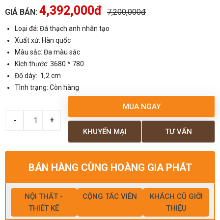
4,392,000đ
GIÁ BÁN:
7,200,000đ
Loại đá: Đá thạch anh nhân tạo
Xuất xứ: Hàn quốc
Màu sắc: Đa màu sắc
Kích thước: 3680 * 780
Độ dày: 1,2 cm
Tình trạng: Còn hàng
MUA NGAY
KHUYẾN MẠI
TƯ VẤN
BÁN HÀNG CÙNG HOÀNG GIA PHÁT
NỘI THẤT -
CỘNG TÁC VIÊN
KHÁCH CŨ GIỚI
THIẾT KẾ
THIỆU