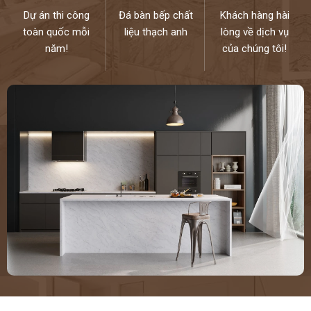
Dòng sản phẩm đá nhân tạo Hàn Quốc được ứng dụng ở nhiều
Dự án thi công
Đá bàn bếp chất
Khách hàng hài
công trình kiến trúc lớn như: nhà ở, biệt thự, chung cư, văn phòng,
toàn quốc mỗi
liệu thạch anh
lòng về dịch vụ
khách sạn, nhà hàng…
năm!
của chúng tôi!
THÔNG TIN SẢN PHẨM:
Kích thước:
760 x 3680 mm
Độ dày:
12mm
Đá nhân tạo Hi-mac (đá Solid Surface) là vật liệu mang những đặc
tính ưu việt, rất thích hợp cho các công trình manh xu hướng hiện
đại. HI-MACS được thiết kế độc đáo, đảm bảo giá trị thẩm mỹ, sang
trọng cao cấp cho công trình
Đá nhân tạo Hi-mac được cấu tạo từ: 60% Aluminum Trihydroxide
(Nhôm hydroxit), 30% Methyl Methacrylate và khoảng 10% Poly
Methyl Methacrylate.