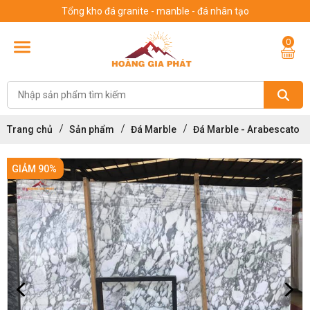
Tổng kho đá granite - manble - đá nhân tạo
0
Trang chủ
Sản phẩm
Đá Marble
Đá Marble - Arabescato
GIẢM 90%