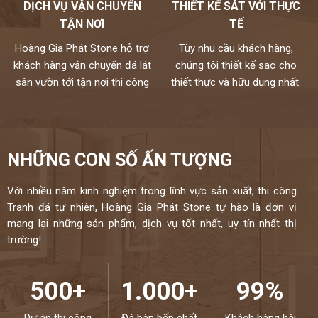
DỊCH VỤ VẬN CHUYỂN
THIẾT KẾ SÁT VỚI THỰC
TẬN NƠI
TẾ
Hoàng Gia Phát Stone hỗ trợ
Tùy nhu cầu khách hàng,
khách hàng vận chuyển đá lát
chúng tôi thiết kế sao cho
sân vườn tới tận nơi thi công
thiết thực và hữu dụng nhất.
NHỮNG CON SỐ ẤN TƯỢNG
Với nhiều năm kinh nghiệm trong lĩnh vực sản xuất, thi công
Tranh đá tự nhiên, Hoàng Gia Phát Stone tự hào là đơn vị
mang lại những sản phẩm, dịch vụ tốt nhất, uy tín nhất thị
trường!
500+
1.000+
99%
Dự án thi công
Đá bàn bếp chất
Khách hàng hài