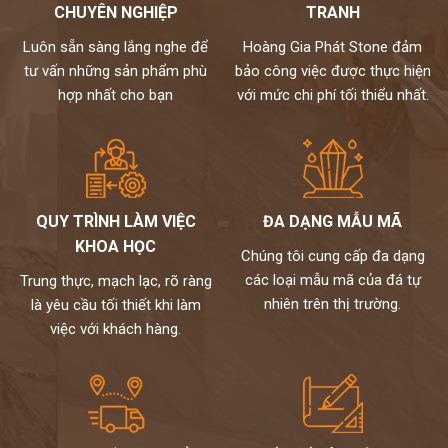
CHUYÊN NGHIỆP
TRANH
khách hàng vui lòng liên hệ trực tiếp tới số hotline:
0972101656 – 0946916986. Hoàng gia phát luôn sẵn
Luôn sẵn sàng lắng nghe để
Hoàng Gia Phát Stone đảm
sằng tư vấn và hỗ trợ khách hàng 24/7. Rất mong được
tư vấn những sản phẩm phù
bảo công việc được thực hiện
chung tay làm đẹp cho ngôi nhà của bạn!
hợp nhất cho bạn
với mức chi phí tối thiểu nhất.
Trân trọng!
QUY TRÌNH LÀM VIỆC
ĐA DẠNG MẪU MÃ
KHOA HỌC
Chúng tôi cung cấp đa dạng
các loại mẫu mã của đá tự
Trung thực, mạch lạc, rõ ràng
nhiên trên thị trường.
là yêu cầu tối thiết khi làm
việc với khách hàng.