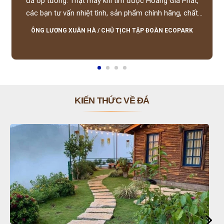
đá ốp tường. Thật may khi tìm được Hoàng Gia Phát,
các bạn tư vấn nhiệt tình, sản phẩm chính hãng, chất
lượng tốt, giá hợp lý, hỗ trợ tận tình.
ÔNG LƯƠNG XUÂN HÀ
/
CHỦ TỊCH TẬP ĐOÀN ECOPARK
KIẾN THỨC VỀ ĐÁ