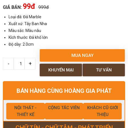
99đ
GIÁ BÁN:
999đ
Loại đá: Đá Marble
Xuất xứ: Tây Ban Nha
Màu sắc: Màu nâu
Kích thước: Đá khổ lớn
Độ dày: 2.0cm
MUA NGAY
KHUYẾN MẠI
TƯ VẤN
BÁN HÀNG CÙNG HOÀNG GIA PHÁT
NỘI THẤT -
CỘNG TÁC VIÊN
KHÁCH CŨ GIỚI
THIẾT KẾ
THIỆU
CHỮ TÍN - CHỮ TÂM - PHÁT TRIỂN