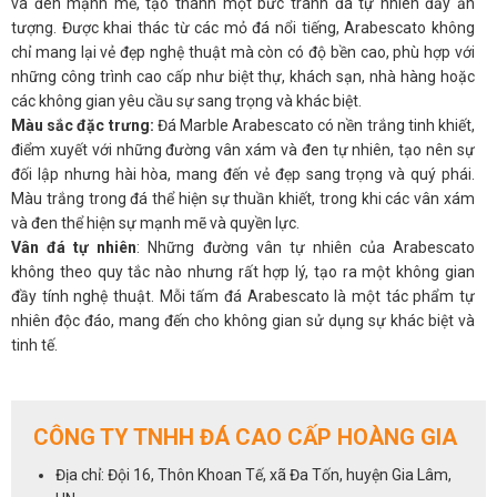
và đen mạnh mẽ, tạo thành một bức tranh đá tự nhiên đầy ấn
tượng. Được khai thác từ các mỏ đá nổi tiếng, Arabescato không
chỉ mang lại vẻ đẹp nghệ thuật mà còn có độ bền cao, phù hợp với
những công trình cao cấp như biệt thự, khách sạn, nhà hàng hoặc
các không gian yêu cầu sự sang trọng và khác biệt.
Màu sắc đặc trưng:
Đá Marble Arabescato có nền trắng tinh khiết,
điểm xuyết với những đường vân xám và đen tự nhiên, tạo nên sự
đối lập nhưng hài hòa, mang đến vẻ đẹp sang trọng và quý phái.
Màu trắng trong đá thể hiện sự thuần khiết, trong khi các vân xám
và đen thể hiện sự mạnh mẽ và quyền lực.
Vân đá tự nhiên
: Những đường vân tự nhiên của Arabescato
không theo quy tắc nào nhưng rất hợp lý, tạo ra một không gian
đầy tính nghệ thuật. Mỗi tấm đá Arabescato là một tác phẩm tự
nhiên độc đáo, mang đến cho không gian sử dụng sự khác biệt và
tinh tế.
Chất liệu cao cấp
: Đá Marble Arabescato không chỉ đẹp mà còn có
độ bền cao, khả năng chịu lực, chống thấm và chống mài mòn rất
tốt. Bề mặt đá bóng mịn, dễ dàng vệ sinh, giúp không gian luôn
CÔNG TY TNHH ĐÁ CAO CẤP HOÀNG GIA
sáng bóng và giữ được vẻ đẹp lâu dài.
Ứng Dụng Của Đá Marble Arabescato
Địa chỉ: Đội 16, Thôn Khoan Tế, xã Đa Tốn, huyện Gia Lâm,
1.
Lát sàn và ốp tường
: Với vẻ đẹp sang trọng và ấn tượng, Đá