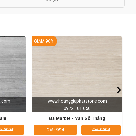
GIẢM 90%
aphatstone.com
www.hoanggiaphatstone.com
 101 656
0972 101 656
- Vân Gỗ Thẳng
Đá Marble - Ice Green
Giá: 99đ
Giá: 999đ
Giá: 999đ