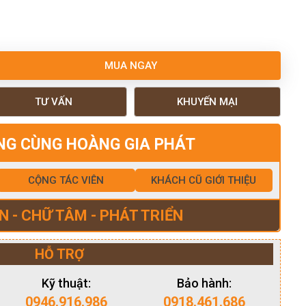
MUA NGAY
TƯ VẤN
KHUYẾN MẠI
NG CÙNG HOÀNG GIA PHÁT
CỘNG TÁC VIÊN
KHÁCH CŨ GIỚI THIỆU
N - CHỮ TÂM - PHÁT TRIỂN
HỖ TRỢ
Kỹ thuật:
Bảo hành:
0946.916.986
0918.461.686