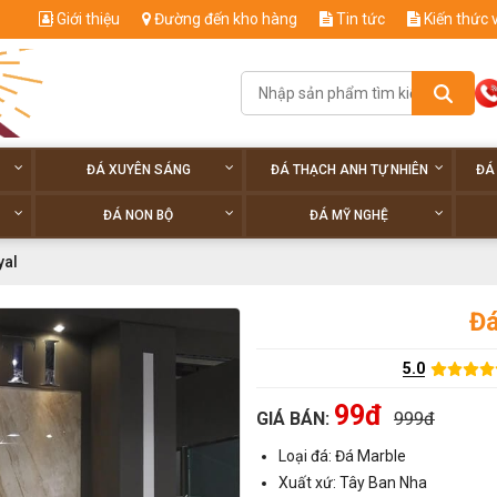
Giới thiệu
Đường đến kho hàng
Tin tức
Kiến thức 
ĐÁ XUYÊN SÁNG
ĐÁ THẠCH ANH TỰ NHIÊN
ĐÁ
ĐÁ NON BỘ
ĐÁ MỸ NGHỆ
yal
Đá
5.0
99đ
GIÁ BÁN:
999đ
Loại đá: Đá Marble
Xuất xứ: Tây Ban Nha