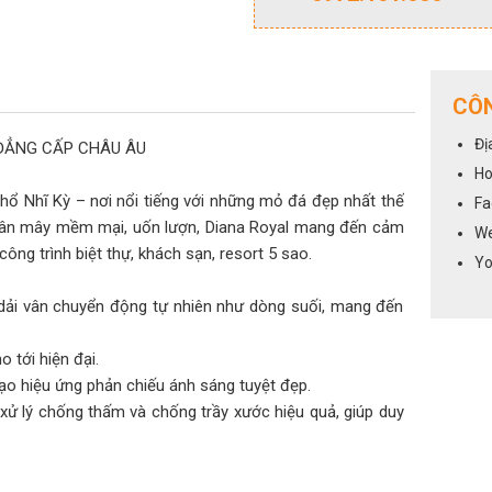
CÔN
Đị
 ĐẲNG CẤP CHÂU ÂU
Ho
Thổ Nhĩ Kỳ – nơi nổi tiếng với những mỏ đá đẹp nhất thế
Fa
 vân mây mềm mại, uốn lượn, Diana Royal mang đến cảm
We
ông trình biệt thự, khách sạn, resort 5 sao.
Yo
dải vân chuyển động tự nhiên như dòng suối, mang đến
 tới hiện đại.
ạo hiệu ứng phản chiếu ánh sáng tuyệt đẹp.
 xử lý chống thấm và chống trầy xước hiệu quả, giúp duy