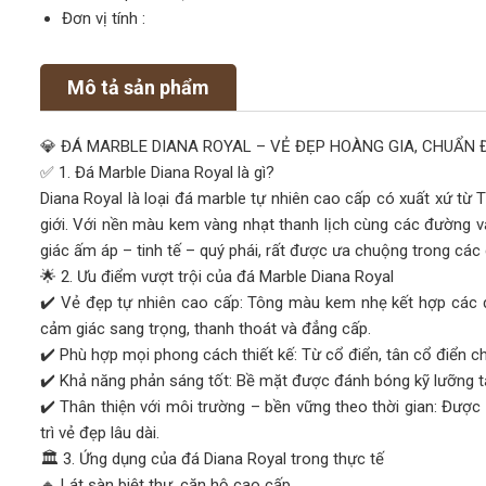
Đơn vị tính :
Mô tả sản phẩm
💎 ĐÁ MARBLE DIANA ROYAL – VẺ ĐẸP HOÀNG GIA, CHUẨN
✅ 1. Đá Marble Diana Royal là gì?
Diana Royal là loại đá marble tự nhiên cao cấp có xuất xứ từ 
giới. Với nền màu kem vàng nhạt thanh lịch cùng các đường
giác ấm áp – tinh tế – quý phái, rất được ưa chuộng trong các c
🌟 2. Ưu điểm vượt trội của đá Marble Diana Royal
✔️ Vẻ đẹp tự nhiên cao cấp: Tông màu kem nhẹ kết hợp các 
cảm giác sang trọng, thanh thoát và đẳng cấp.
✔️ Phù hợp mọi phong cách thiết kế: Từ cổ điển, tân cổ điển cho
✔️ Khả năng phản sáng tốt: Bề mặt được đánh bóng kỹ lưỡng t
✔️ Thân thiện với môi trường – bền vững theo thời gian: Được
trì vẻ đẹp lâu dài.
🏛️ 3. Ứng dụng của đá Diana Royal trong thực tế
🔸 Lát sàn biệt thự, căn hộ cao cấp