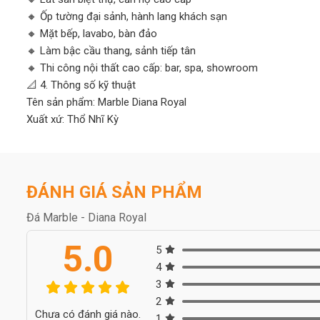
🔸 Ốp tường đại sảnh, hành lang khách sạn
🔸 Mặt bếp, lavabo, bàn đảo
🔸 Làm bậc cầu thang, sảnh tiếp tân
🔸 Thi công nội thất cao cấp: bar, spa, showroom
📐 4. Thông số kỹ thuật
Tên sản phẩm: Marble Diana Royal
Xuất xứ: Thổ Nhĩ Kỳ
Màu sắc: Vàng kem nhạt, vân mây nâu
Kích thước phổ biến: 60x60, 80x80, 60x120 cm hoặc theo yêu 
Độ dày: 16-20 mm
Bề mặt hoàn thiện: Mài bóng cao cấp
ĐÁNH GIÁ SẢN PHẨM
🏆 5. Tại sao nên mua đá Diana Royal tại Hoàng Gia Phát
Đá Marble - Diana Royal
🌟 Chất lượng đá nhập khẩu 100% – chọn từng lô, từng tấm
🌟 Báo giá cạnh tranh – chiết khấu hấp dẫn cho dự án lớn
5.0
5
🌟 Hàng luôn có sẵn – giao nhanh toàn quốc
4
🌟 Tư vấn tận tâm – thi công chuyên nghiệp
3
🌟 Trên 300+ công trình đẳng cấp đã chọn Diana Royal từ chún
2
📞 Liên hệ ngay để nhận báo giá & tư vấn miễn phí
Chưa có đánh giá nào.
1