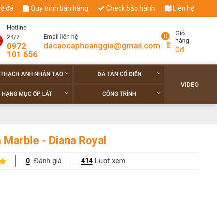
về đá
Quy trình bán hàng
Check bảo hành
Liên hệ
Hotline
Giỏ
0
Email liên hệ
24/7:
hàng
dacaocaphoanggia@gmail.com
0972
0đ
101 656
 THẠCH ANH NHÂN TẠO
ĐÁ TÂN CỔ ĐIỂN
VIDEO
HẠNG MỤC ỐP LÁT
CÔNG TRÌNH
 Marble - Diana Royal
Đánh giá
Lượt xem
0
414