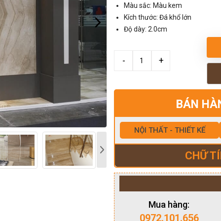
Màu sắc: Màu kem
Kích thước: Đá khổ lớn
Độ dày: 2.0cm
BÁN HÀ
NỘI THẤT - THIẾT KẾ
CHỮ TÍ
Mua hàng:
0972.101.656