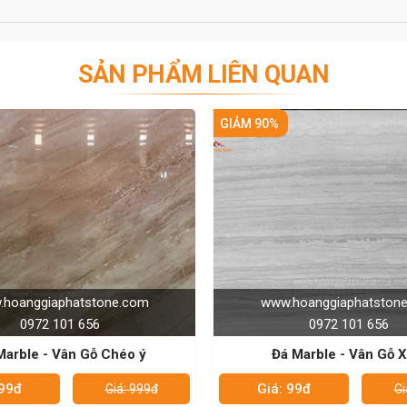
 cho các công trình lớn, nhỏ tại Hà Nội và các khu
đá lát sàn nhà cũng như các hạng mục thi công đá
SẢN PHẨM LIÊN QUAN
p tới số hotline: 0972101656 – 0946916986. Hoàng
24/7. Rất mong được chung tay làm đẹp cho ngôi
GIẢM 90%
GIẢM 90%
bạn!
ng!
www.hoanggiaphatstone.com
www.hoanggi
0972 101 656
0972
Đá Marble - Vân Gỗ Xám
Đá Marble 
Giá: 99đ
Giá: 99đ
Giá: 999đ