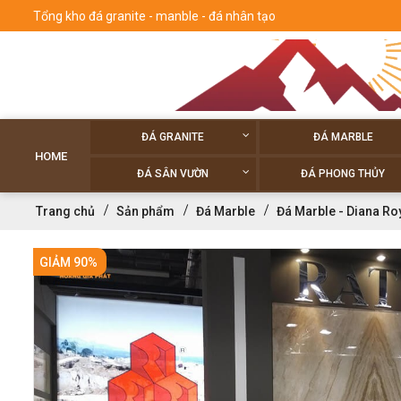
Tổng kho đá granite - manble - đá nhân tạo
ĐÁ GRANITE
ĐÁ MARBLE
HOME
ĐÁ SÂN VƯỜN
ĐÁ PHONG THỦY
Trang chủ
Sản phẩm
Đá Marble
Đá Marble - Diana Ro
GIẢM 90%