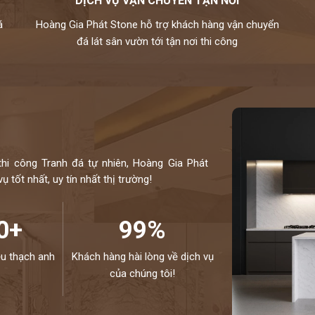
DỊCH VỤ VẬN CHUYỂN TẬN NƠI
á
Hoàng Gia Phát Stone hỗ trợ khách hàng vận chuyển
đá lát sân vườn tới tận nơi thi công
thi công Tranh đá tự nhiên, Hoàng Gia Phát
 tốt nhất, uy tín nhất thị trường!
0+
99%
ệu thạch anh
Khách hàng hài lòng về dịch vụ
của chúng tôi!